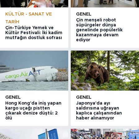
KÜLTÜR - SANAT VE
GENEL
Çin menşeli robot
TARIH
süpürgeler dünya
Çin-Türkiye Yemek ve
genelinde popülerlik
Kültür Festivali: İki kadim
kazanmaya devam
mutfağın dostluk sofrası
ediyor
GENEL
GENEL
Hong Kong'da iniş yapan
Japonya'da ayı
kargo uçağı pistten
saldırısına uğrayan
çıkarak denize düştü: 2
kaplıca çalışanından
ölü
haber alınamıyor