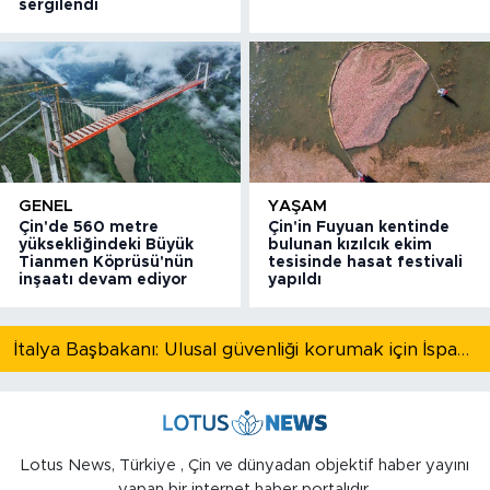
sergilendi
GENEL
YAŞAM
Çin'de 560 metre
Çin'in Fuyuan kentinde
yüksekliğindeki Büyük
bulunan kızılcık ekim
Tianmen Köprüsü'nün
tesisinde hasat festivali
inşaatı devam ediyor
yapıldı
İtalya Başbakanı: Ulusal güvenliği korumak için İspanya ile Schengen kapsamındaki serbest dolaşımı askıya alıyoruz
Lotus News, Türkiye , Çin ve dünyadan objektif haber yayını
yapan bir internet haber portalıdır.