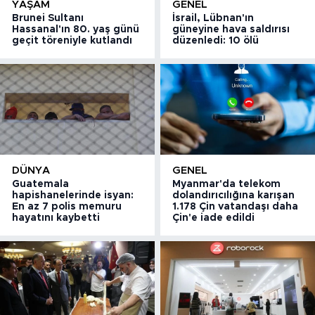
YAŞAM
GENEL
Brunei Sultanı
İsrail, Lübnan'ın
Hassanal'ın 80. yaş günü
güneyine hava saldırısı
geçit töreniyle kutlandı
düzenledi: 10 ölü
DÜNYA
GENEL
Guatemala
Myanmar'da telekom
hapishanelerinde isyan:
dolandırıcılığına karışan
En az 7 polis memuru
1.178 Çin vatandaşı daha
hayatını kaybetti
Çin'e iade edildi