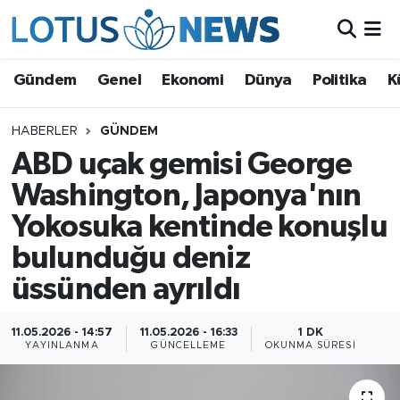
Genel
Gündem
Genel
Ekonomi
Dünya
Politika
K
Ekonomi
HABERLER
GÜNDEM
ABD uçak gemisi George
Dünya
Washington, Japonya'nın
Politika
Yokosuka kentinde konuşlu
Kültür - Sanat ve Tarih
bulunduğu deniz
üssünden ayrıldı
Yaşam
11.05.2026 - 14:57
11.05.2026 - 16:33
1 DK
Bilim ve Teknoloji
YAYINLANMA
GÜNCELLEME
OKUNMA SÜRESI
Çin Fuarları