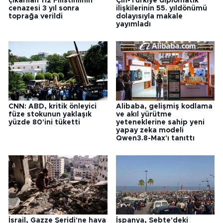
çıkarılan 112 Filistinlinin
Çin-Türkiye diplomatik
cenazesi 3 yıl sonra
ilişkilerinin 55. yıldönümü
toprağa verildi
dolayısıyla makale
yayımladı
CNN: ABD, kritik önleyici
Alibaba, gelişmiş kodlama
füze stokunun yaklaşık
ve akıl yürütme
yüzde 80'ini tüketti
yeteneklerine sahip yeni
yapay zeka modeli
Qwen3.8-Max'ı tanıttı
İsrail, Gazze Şeridi'ne hava
İspanya, Sebte'deki