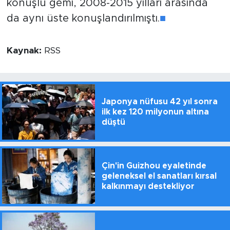
konuşlu gemi, 2008-2015 yılları arasında
da aynı üste konuşlandırılmıştı.
■
Kaynak:
RSS
Japonya nüfusu 42 yıl sonra
ilk kez 120 milyonun altına
düştü
Çin'in Guizhou eyaletinde
geleneksel el sanatları kırsal
kalkınmayı destekliyor