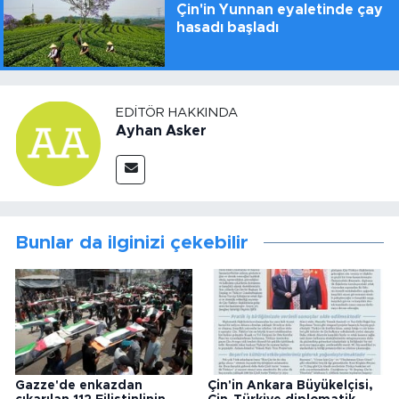
Çin'in Yunnan eyaletinde çay
hasadı başladı
EDITÖR HAKKINDA
Ayhan Asker
Bunlar da ilginizi çekebilir
Gazze'de enkazdan
Çin'in Ankara Büyükelçisi,