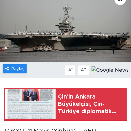
Gündem
Video
Sağlık
Foto Haber
Paylaş
-
+
Xinhua
A
A
Xinhua Türkiye
Çin'in Ankara
Seyahat
Büyükelçisi, Çin-
Türkiye diplomatik
ilişkilerinin 55.
yıldönümü dolayısıyla
TOKYO, 11 Mayıs (Xinhua) -- ABD