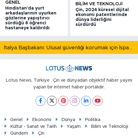
GENEL
BILIM VE TEKNOLOJI
Hindistan'da yurt
Çin, 2024 küresel dijital
arkadaşlarının uyurken
ekonomi patentlerinde
gözlerine yapıştırıcı
dünya liderliğini
sürdüğü 8 öğrenci
sürdürdü
hastaneye kaldırıldı
İtalya Başbakanı: Ulusal güvenliği korumak için İspanya ile Schengen kapsamındaki serbest dolaşımı askıya alıyoruz
Lotus News, Türkiye , Çin ve dünyadan objektif haber yayını
yapan bir internet haber portalıdır.
Genel
Ekonomi
Dünya
Politika
Kültür - Sanat ve Tarih
Yaşam
Bilim ve Teknoloji
Gündem
Çin