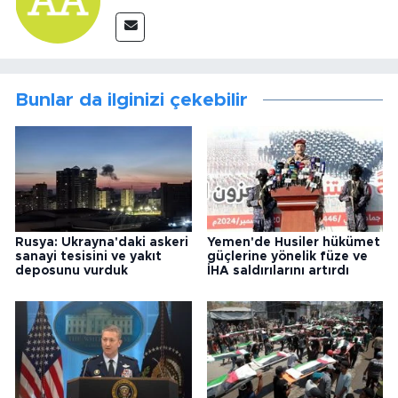
Bunlar da ilginizi çekebilir
Rusya: Ukrayna'daki askeri
Yemen'de Husiler hükümet
sanayi tesisini ve yakıt
güçlerine yönelik füze ve
deposunu vurduk
İHA saldırılarını artırdı