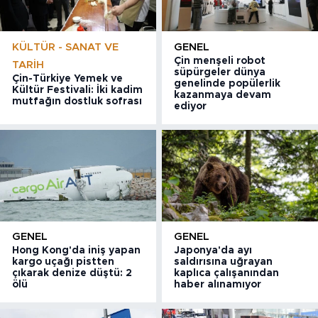
KÜLTÜR - SANAT VE
GENEL
Çin menşeli robot
TARIH
süpürgeler dünya
Çin-Türkiye Yemek ve
genelinde popülerlik
Kültür Festivali: İki kadim
kazanmaya devam
mutfağın dostluk sofrası
ediyor
GENEL
GENEL
Hong Kong'da iniş yapan
Japonya'da ayı
kargo uçağı pistten
saldırısına uğrayan
çıkarak denize düştü: 2
kaplıca çalışanından
ölü
haber alınamıyor