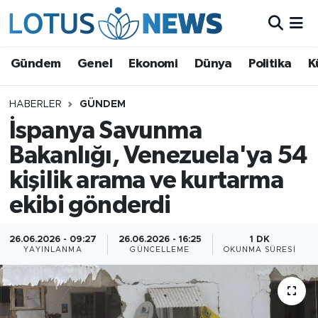
Genel
Gündem
Genel
Ekonomi
Dünya
Politika
K
Ekonomi
HABERLER
GÜNDEM
İspanya Savunma
Dünya
Bakanlığı, Venezuela'ya 54
Politika
kişilik arama ve kurtarma
Kültür - Sanat ve Tarih
ekibi gönderdi
Yaşam
26.06.2026 - 09:27
26.06.2026 - 16:25
1 DK
YAYINLANMA
GÜNCELLEME
OKUNMA SÜRESI
Bilim ve Teknoloji
Çin Fuarları