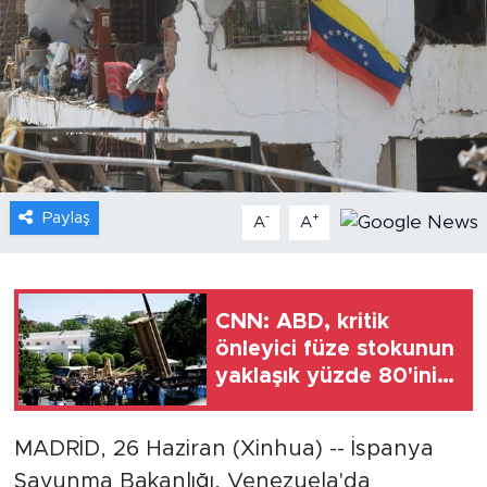
Gündem
Video
Sağlık
Foto Haber
Paylaş
-
+
A
A
Xinhua
Xinhua Türkiye
CNN: ABD, kritik
önleyici füze stokunun
Seyahat
yaklaşık yüzde 80'ini
tüketti
MADRİD, 26 Haziran (Xinhua) -- İspanya
Savunma Bakanlığı, Venezuela'da