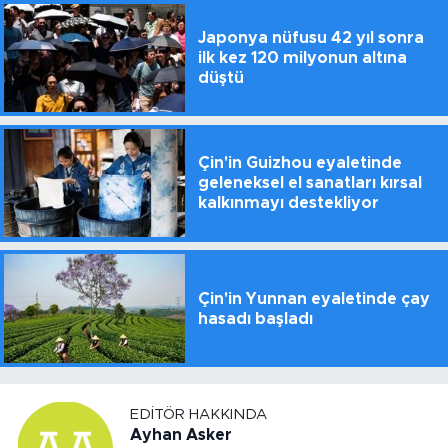
Japonya nüfusu 42 yıl sonra
ilk kez 120 milyonun altına
düştü
Çin'in Guizhou eyaletinde
geleneksel el sanatları kırsal
kalkınmayı destekliyor
Çin'in Yunnan eyaletinde çay
hasadı başladı
EDITÖR HAKKINDA
Ayhan Asker