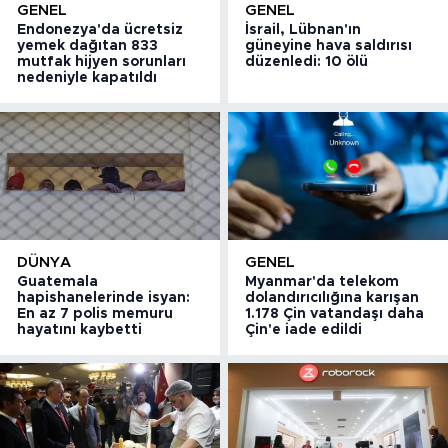
GENEL
GENEL
Endonezya'da ücretsiz
İsrail, Lübnan'ın
yemek dağıtan 833
güneyine hava saldırısı
mutfak hijyen sorunları
düzenledi: 10 ölü
nedeniyle kapatıldı
DÜNYA
GENEL
Guatemala
Myanmar'da telekom
hapishanelerinde isyan:
dolandırıcılığına karışan
En az 7 polis memuru
1.178 Çin vatandaşı daha
hayatını kaybetti
Çin'e iade edildi