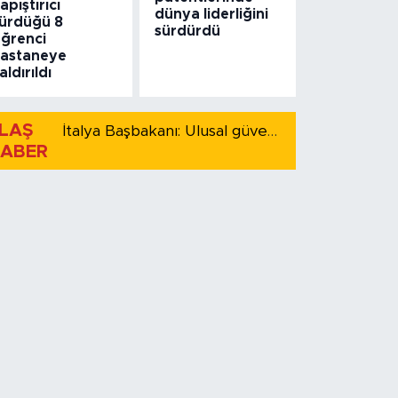
apıştırıcı
dünya liderliğini
ürdüğü 8
sürdürdü
ğrenci
astaneye
aldırıldı
LAŞ
İtalya Başbakanı: Ulusal güvenliği korumak için İspanya ile Schengen kapsamındaki serbest dolaşımı askıya alıyoruz
ABER