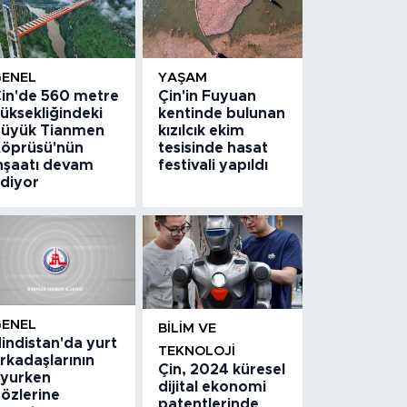
GENEL
YAŞAM
in'de 560 metre
Çin'in Fuyuan
üksekliğindeki
kentinde bulunan
üyük Tianmen
kızılcık ekim
öprüsü'nün
tesisinde hasat
nşaatı devam
festivali yapıldı
diyor
GENEL
BILIM VE
indistan'da yurt
TEKNOLOJI
rkadaşlarının
Çin, 2024 küresel
yurken
dijital ekonomi
özlerine
patentlerinde