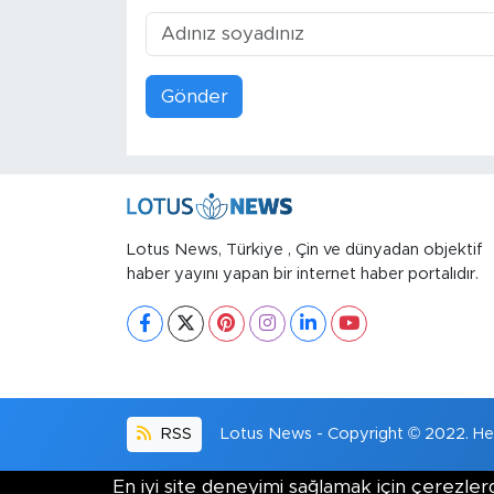
Gönder
Lotus News, Türkiye , Çin ve dünyadan objektif
haber yayını yapan bir internet haber portalıdır.
RSS
Lotus News - Copyright © 2022. Her 
En iyi site deneyimi sağlamak için çerezlerd