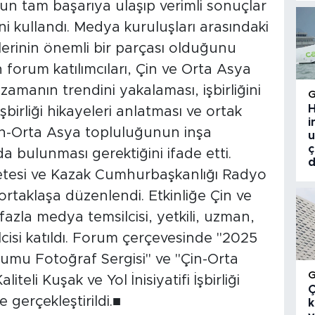
n tam başarıya ulaşıp verimli sonuçlar
ni kullandı. Medya kuruluşları arasındaki
kilerinin önemli bir parçası olduğunu
 forum katılımcıları, Çin ve Orta Asya
zamanın trendini yakalaması, işbirliğini
H
birliği hikayeleri anlatması ve ortak
i
in-Orta Asya topluluğunun inşa
u
ç
da bulunması gerektiğini ifade etti.
d
zetesi ve Kazak Cumhurbaşkanlığı Radyo
ortaklaşa düzenlendi. Etkinliğe Çin ve
azla medya temsilcisi, yetkili, uzman,
cisi katıldı. Forum çerçevesinde "2025
rumu Fotoğraf Sergisi" ve "Çin-Orta
eli Kuşak ve Yol İnisiyatifi İşbirliği
Ç
e gerçekleştirildi.■
k