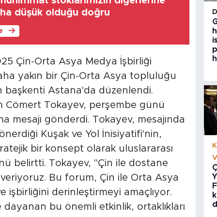
mühimmat stoklarımızın diğerlerine
aha düşük olduğu doğru
G
h
le
i
p
h
25 Çin-Orta Asya Medya İşbirliği
ha yakın bir Çin-Orta Asya topluluğu
n başkenti Astana'da düzenlendi.
m Cömert Tokayev, perşembe günü
ama mesajı gönderdi. Tokayev, mesajında
erdiği Kuşak ve Yol İnisiyatifi'nin,
K
tratejik bir konsept olarak uluslararası
V
belirtti. Tokayev, "Çin ile dostane
Ç
Y
 veriyoruz. Bu forum, Çin ile Orta Asya
F
 işbirliğini derinleştirmeyi amaçlıyor.
k
d
dayanan bu önemli etkinlik, ortaklıkları