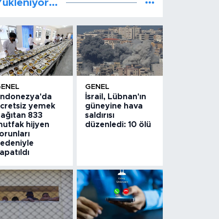
ükleniyor...
GENEL
GENEL
ndonezya'da
İsrail, Lübnan'ın
cretsiz yemek
güneyine hava
ağıtan 833
saldırısı
utfak hijyen
düzenledi: 10 ölü
orunları
edeniyle
apatıldı