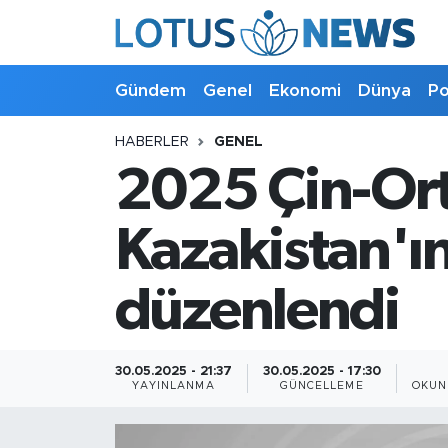
Genel
Gündem
Genel
Ekonomi
Dünya
Po
Ekonomi
HABERLER
GENEL
2025 Çin-Ort
Dünya
Politika
Kazakistan'ı
Kültür - Sanat ve Tarih
düzenlendi
Yaşam
30.05.2025 - 21:37
30.05.2025 - 17:30
Bilim ve Teknoloji
YAYINLANMA
GÜNCELLEME
OKUN
Çin Fuarları