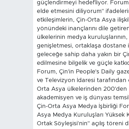
güçlendirmeyi hedefliyor. Forumu
elde etmesini diliyorum" ifadeleri
etkileşimlerin, Çin-Orta Asya iliş
yönündeki inançlarını dile getiren
ülkelerinin medya kuruluşlarının, 
genişletmesi, ortaklaşa dostane iş
geleceğe sahip daha yakın bir Ç
edilmesine bilgelik ve güçle katkı
Forum, Çin'in People's Daily ga
ve Televizyon İdaresi tarafından 
Orta Asya ülkelerinden 200'den f
akademisyen ve iş dünyası temsil
Çin-Orta Asya Medya İşbirliği Fo
Asya Medya Kuruluşları Yüksek Kalit
Ortak Söyleşisi'nin" açılış töreni d