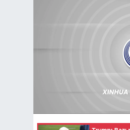
Gündem
Video
Sağlık
Foto Haber
Xinhua
Xinhua Türkiye
Seyahat