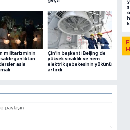
geçti
y
s
ö
h
k
F
H
n militarizminin
Çin'in başkenti Beijing'de
 saldırganlıktan
yüksek sıcaklık ve nem
dersler asla
elektrik şebekesinin yükünü
malı
artırdı