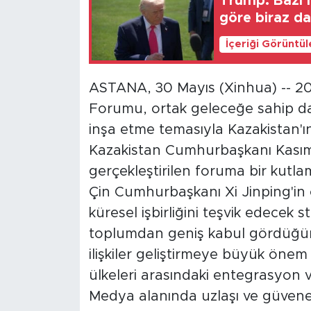
Trump: Bazı 
göre biraz d
İçeriği Görüntü
ASTANA, 30 Mayıs (Xinhua) -- 20
Forumu, ortak geleceğe sahip da
inşa etme temasıyla Kazakistan'ı
Kazakistan Cumhurbaşkanı Kası
gerçekleştirilen foruma bir kutl
Çin Cumhurbaşkanı Xi Jinping'in ön
küresel işbirliğini teşvik edecek s
toplumdan geniş kabul gördüğünü 
ilişkiler geliştirmeye büyük önem
ülkeleri arasındaki entegrasyon ve
Medya alanında uzlaşı ve güvene 