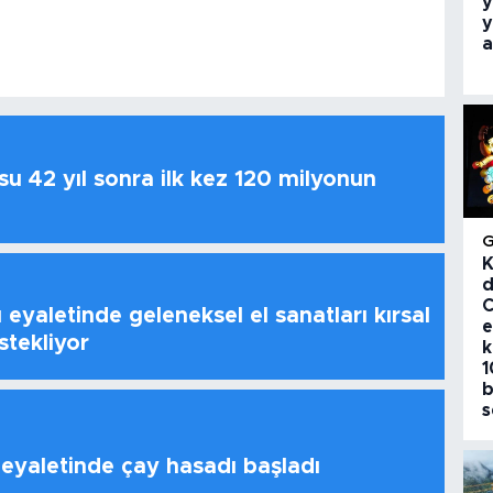
y
y
a
u 42 yıl sonra ilk kez 120 milyonun
K
d
C
 eyaletinde geleneksel el sanatları kırsal
e
stekliyor
k
1
b
s
 eyaletinde çay hasadı başladı