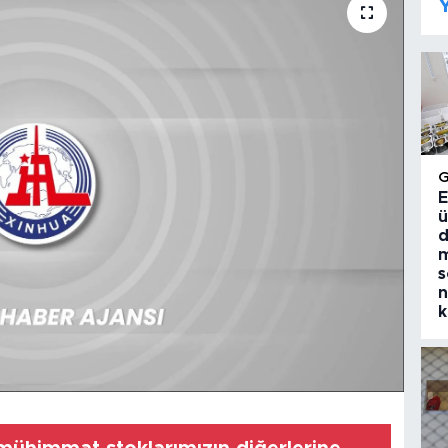
Y
E
ü
d
m
s
n
k