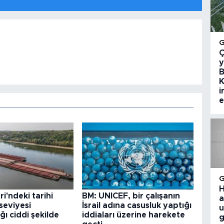
Ç
y
B
K
i
e
H
i'ndeki tarihi
BM: UNICEF, bir çalışanın
a
seviyesi
İsrail adına casusluk yaptığı
u
ğı ciddi şekilde
iddiaları üzerine harekete
g