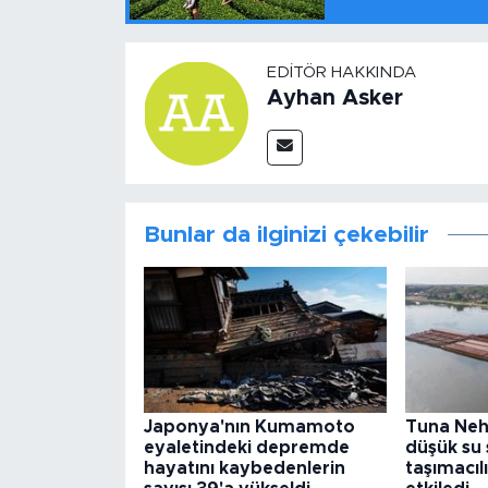
EDITÖR HAKKINDA
Ayhan Asker
Bunlar da ilginizi çekebilir
Japonya'nın Kumamoto
Tuna Nehr
eyaletindeki depremde
düşük su 
hayatını kaybedenlerin
taşımacılı