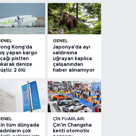
GENEL
GENEL
ong Kong'da
Japonya'da ayı
niş yapan kargo
saldırısına
çağı pistten
uğrayan kaplıca
ıkarak denize
çalışanından
üştü: 2 ölü
haber alınamıyor
GENEL
ÇIN FUARLARI
in tüm dünyada
Çin'in Changsha
adınların çok
kenti otomotiv