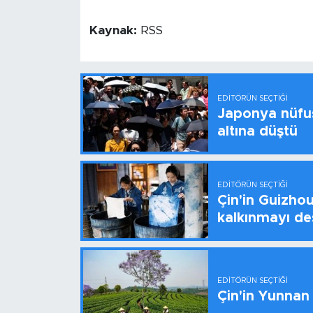
Kaynak:
RSS
EDITÖRÜN SEÇTIĞI
Japonya nüfus
altına düştü
EDITÖRÜN SEÇTIĞI
Çin'in Guizhou
kalkınmayı de
EDITÖRÜN SEÇTIĞI
Çin'in Yunnan