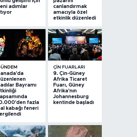
önlü gelişimi için
pazarını
eni adımlar
canlandırmak
tıyor
amacıyla özel
etkinlik düzenledi
GÜNDEM
ÇIN FUARLARI
anada'da
9. Çin-Güney
üzenlenen
Afrika Ticaret
adılar Bayramı
Fuarı, Güney
tkinliği
Afrika'nın
apsamında
Johannesburg
0.000'den fazla
kentinde başladı
al kabağı feneri
ergilendi