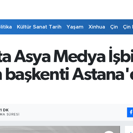
litika
Kültür Sanat Tarih
Yaşam
Xinhua
Çin
Çin 
a Asya Medya İşbi
n başkenti Astana
1 DK
MA SÜRESI