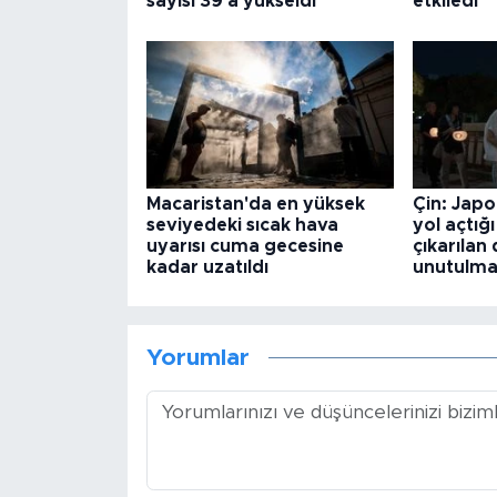
sayısı 39'a yükseldi
etkiledi
Macaristan'da en yüksek
Çin: Japo
seviyedeki sıcak hava
yol açtığı
uyarısı cuma gecesine
çıkarılan 
kadar uzatıldı
unutulma
Yorumlar