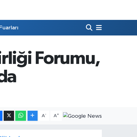
Fuarları
rliği Forumu,
'da
-
+
A
A