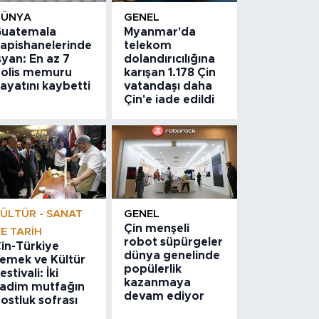
DÜNYA
GENEL
uatemala
Myanmar'da
apishanelerinde
telekom
syan: En az 7
dolandırıcılığına
olis memuru
karışan 1.178 Çin
ayatını kaybetti
vatandaşı daha
Çin'e iade edildi
ÜLTÜR - SANAT
GENEL
Çin menşeli
E TARIH
robot süpürgeler
in-Türkiye
dünya genelinde
emek ve Kültür
popülerlik
estivali: İki
kazanmaya
adim mutfağın
devam ediyor
ostluk sofrası