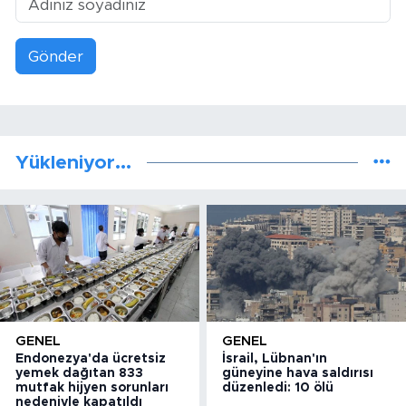
Gönder
Yükleniyor...
GENEL
GENEL
Endonezya'da ücretsiz
İsrail, Lübnan'ın
yemek dağıtan 833
güneyine hava saldırısı
mutfak hijyen sorunları
düzenledi: 10 ölü
nedeniyle kapatıldı