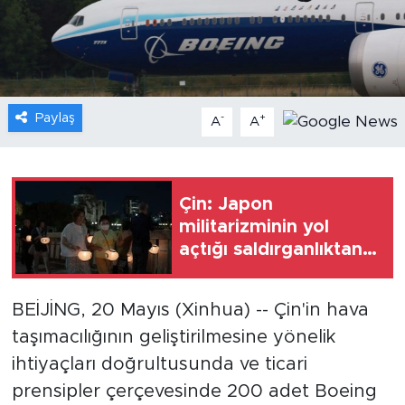
Gündem
Video
Paylaş
-
+
A
A
Sağlık
Foto Haber
Çin: Japon
Xinhua
militarizminin yol
açtığı saldırganlıktan
Xinhua Türkiye
çıkarılan dersler asla
unutulmamalı
BEİJİNG, 20 Mayıs (Xinhua) -- Çin'in hava
Seyahat
taşımacılığının geliştirilmesine yönelik
ihtiyaçları doğrultusunda ve ticari
prensipler çerçevesinde 200 adet Boeing