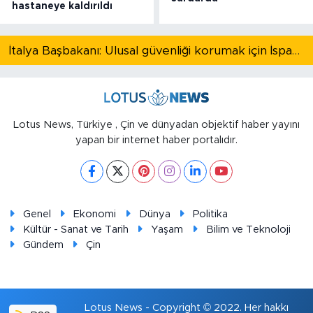
hastaneye kaldırıldı
İtalya Başbakanı: Ulusal güvenliği korumak için İspanya ile Schengen kapsamındaki serbest dolaşımı askıya alıyoruz
Lotus News, Türkiye , Çin ve dünyadan objektif haber yayını
yapan bir internet haber portalıdır.
Genel
Ekonomi
Dünya
Politika
Kültür - Sanat ve Tarih
Yaşam
Bilim ve Teknoloji
Gündem
Çin
Lotus News - Copyright © 2022. Her hakkı