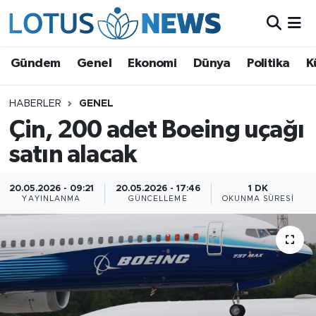
Genel
Gündem
Genel
Ekonomi
Dünya
Politika
K
Ekonomi
HABERLER
GENEL
Çin, 200 adet Boeing uçağı
Dünya
satın alacak
Politika
20.05.2026 - 09:21
20.05.2026 - 17:46
1 DK
Kültür - Sanat ve Tarih
YAYINLANMA
GÜNCELLEME
OKUNMA SÜRESI
Yaşam
Bilim ve Teknoloji
Çin Fuarları