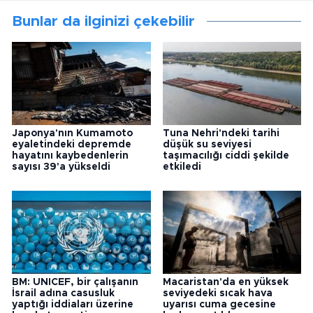
Bunlar da ilginizi çekebilir
Japonya'nın Kumamoto
Tuna Nehri'ndeki tarihi
eyaletindeki depremde
düşük su seviyesi
hayatını kaybedenlerin
taşımacılığı ciddi şekilde
sayısı 39'a yükseldi
etkiledi
BM: UNICEF, bir çalışanın
Macaristan'da en yüksek
İsrail adına casusluk
seviyedeki sıcak hava
yaptığı iddiaları üzerine
uyarısı cuma gecesine