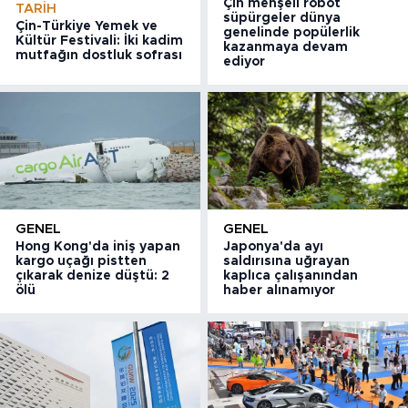
Çin menşeli robot
TARIH
süpürgeler dünya
Çin-Türkiye Yemek ve
genelinde popülerlik
Kültür Festivali: İki kadim
kazanmaya devam
mutfağın dostluk sofrası
ediyor
GENEL
GENEL
Hong Kong'da iniş yapan
Japonya'da ayı
kargo uçağı pistten
saldırısına uğrayan
çıkarak denize düştü: 2
kaplıca çalışanından
ölü
haber alınamıyor