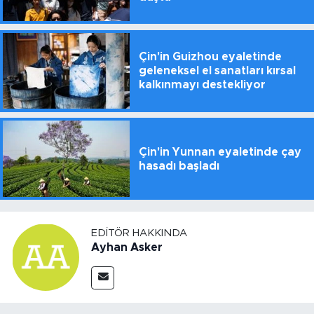
Çin'in Guizhou eyaletinde
geleneksel el sanatları kırsal
kalkınmayı destekliyor
Çin'in Yunnan eyaletinde çay
hasadı başladı
EDITÖR HAKKINDA
Ayhan Asker