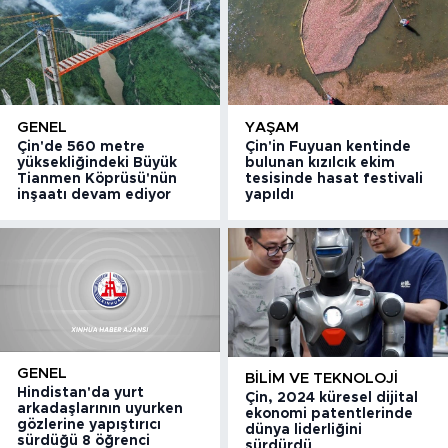
GENEL
YAŞAM
Çin'de 560 metre
Çin'in Fuyuan kentinde
yüksekliğindeki Büyük
bulunan kızılcık ekim
Tianmen Köprüsü'nün
tesisinde hasat festivali
inşaatı devam ediyor
yapıldı
GENEL
BILIM VE TEKNOLOJI
Hindistan'da yurt
Çin, 2024 küresel dijital
arkadaşlarının uyurken
ekonomi patentlerinde
gözlerine yapıştırıcı
dünya liderliğini
sürdüğü 8 öğrenci
sürdürdü