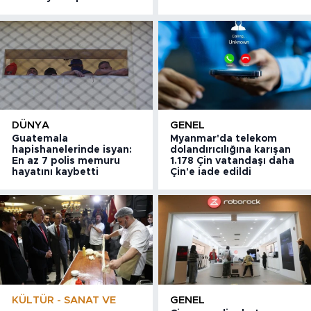
DÜNYA
GENEL
Guatemala
Myanmar'da telekom
hapishanelerinde isyan:
dolandırıcılığına karışan
En az 7 polis memuru
1.178 Çin vatandaşı daha
hayatını kaybetti
Çin'e iade edildi
KÜLTÜR - SANAT VE
GENEL