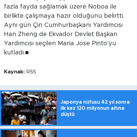
fazla fayda sağlamak üzere Noboa ile
birlikte çalışmaya hazır olduğunu belirtti.
Aynı gün Çin Cumhurbaşkanı Yardımcısı
Han Zheng de Ekvador Devlet Başkan
Yardımcısı seçilen Maria Jose Pinto'yu
kutladı.■
Kaynak:
RSS
Japonya nüfusu 42 yıl sonra
ilk kez 120 milyonun altına
düştü