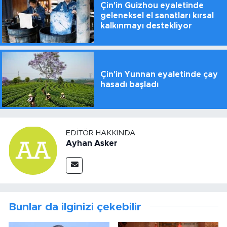
Çin'in Guizhou eyaletinde
geleneksel el sanatları kırsal
kalkınmayı destekliyor
Çin'in Yunnan eyaletinde çay
hasadı başladı
EDITÖR HAKKINDA
Ayhan Asker
Bunlar da ilginizi çekebilir