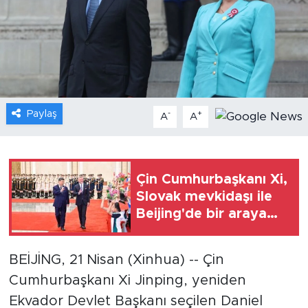
Gündem
Video
Sağlık
Paylaş
-
+
A
A
Foto Haber
Xinhua
Çin Cumhurbaşkanı Xi,
Slovak mevkidaşı ile
Xinhua Türkiye
Beijing'de bir araya
geldi
Seyahat
BEİJİNG, 21 Nisan (Xinhua) -- Çin
Cumhurbaşkanı Xi Jinping, yeniden
Ekvador Devlet Başkanı seçilen Daniel