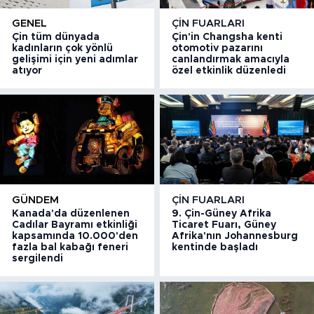
GENEL
ÇIN FUARLARI
Çin tüm dünyada
Çin'in Changsha kenti
kadınların çok yönlü
otomotiv pazarını
gelişimi için yeni adımlar
canlandırmak amacıyla
atıyor
özel etkinlik düzenledi
GÜNDEM
ÇIN FUARLARI
Kanada'da düzenlenen
9. Çin-Güney Afrika
Cadılar Bayramı etkinliği
Ticaret Fuarı, Güney
kapsamında 10.000'den
Afrika'nın Johannesburg
fazla bal kabağı feneri
kentinde başladı
sergilendi