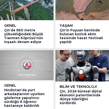
GENEL
YAŞAM
Çin'de 560 metre
Çin'in Fuyuan kentinde
yüksekliğindeki Büyük
bulunan kızılcık ekim
Tianmen Köprüsü'nün
tesisinde hasat festivali
inşaatı devam ediyor
yapıldı
GENEL
BILIM VE TEKNOLOJI
Hindistan'da yurt
Çin, 2024 küresel dijital
arkadaşlarının uyurken
ekonomi patentlerinde
gözlerine yapıştırıcı
dünya liderliğini
sürdüğü 8 öğrenci
sürdürdü
hastaneye kaldırıldı