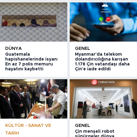
DÜNYA
GENEL
Guatemala
Myanmar'da telekom
hapishanelerinde isyan:
dolandırıcılığına karışan
En az 7 polis memuru
1.178 Çin vatandaşı daha
hayatını kaybetti
Çin'e iade edildi
KÜLTÜR - SANAT VE
GENEL
Çin menşeli robot
TARIH
süpürgeler dünya