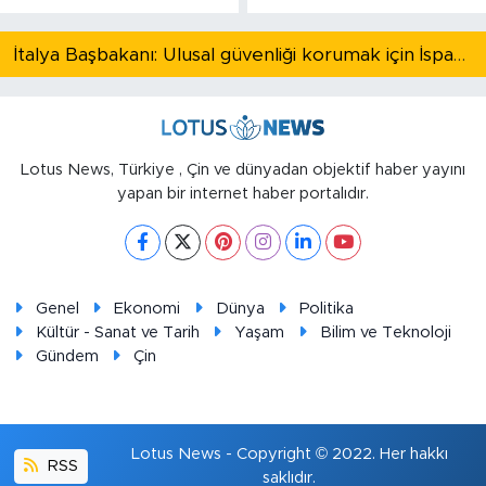
İtalya Başbakanı: Ulusal güvenliği korumak için İspanya ile Schengen kapsamındaki serbest dolaşımı askıya alıyoruz
Lotus News, Türkiye , Çin ve dünyadan objektif haber yayını
yapan bir internet haber portalıdır.
Genel
Ekonomi
Dünya
Politika
Kültür - Sanat ve Tarih
Yaşam
Bilim ve Teknoloji
Gündem
Çin
Lotus News - Copyright © 2022. Her hakkı
RSS
saklıdır.