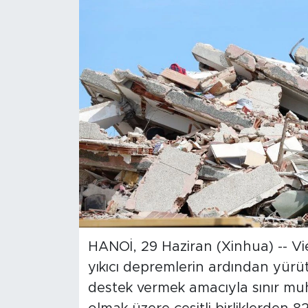
Gündem
Video
Sağlık
Foto Haber
Xinhua
Xinhua Türkiye
Seyahat
HANOİ, 29 Haziran (Xinhua) -- 
yıkıcı depremlerin ardından yürü
destek vermek amacıyla sınır muhaf