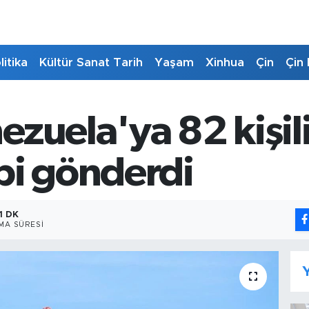
litika
Kültür Sanat Tarih
Yaşam
Xinhua
Çin
Çin 
ezuela'ya 82 kişil
bi gönderdi
1 DK
MA SÜRESI
Y