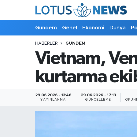
Genel
Gündem
Genel
Ekonomi
Dünya
Po
Ekonomi
HABERLER
GÜNDEM
Vietnam, Ven
Dünya
Politika
kurtarma eki
Kültür - Sanat ve Tarih
29.06.2026 - 13:46
29.06.2026 - 17:13
YAYINLANMA
GÜNCELLEME
OKUN
Yaşam
Bilim ve Teknoloji
Çin Fuarları