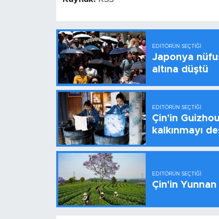
EDITÖRÜN SEÇTIĞI
Japonya nüfus
altına düştü
EDITÖRÜN SEÇTIĞI
Çin'in Guizhou
kalkınmayı de
EDITÖRÜN SEÇTIĞI
Çin'in Yunnan