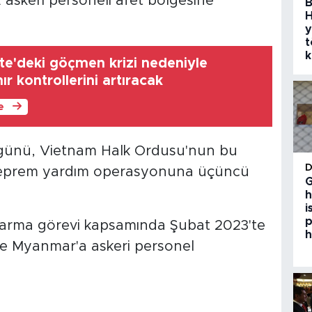
2 askeri personeli afet bölgesine
B
H
y
t
k
te'deki göçmen krizi nedeniyle
nır kontrollerini artıracak
le
 günü, Vietnam Halk Ordusu'nun bu
ir deprem yardım operasyonuna üçüncü
G
h
i
p
rtarma görevi kapsamında Şubat 2023'te
h
te Myanmar'a askeri personel