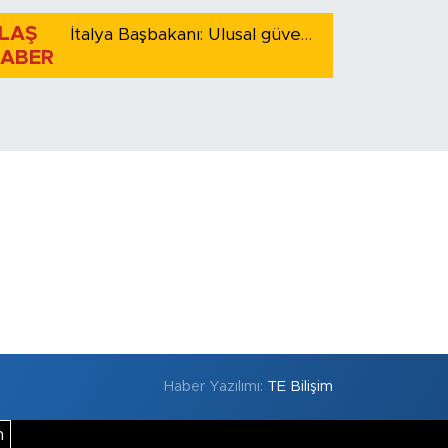
LAŞ
İtalya Başbakanı: Ulusal güvenliği korumak için İspanya ile Schengen kapsamındaki serbest dolaşımı askıya alıyoruz
ABER
Haber Yazılımı:
TE Bilişim
m