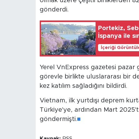
olmak üzere çeşitli birliklerden 8
gönderdi.
Portekiz, Seb
İspanya ile sı
İçeriği Görüntü
Yerel VnExpress gazetesi pazar
görevle birlikte uluslararası b
kez katılım sağladığını bildirdi.
Vietnam, ilk yurtdışı deprem ku
Türkiye'ye, ardından Mart 2025'
göndermişti.
■
Kaynak:
RSS