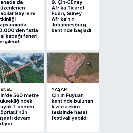
anada'da
9. Çin-Güney
üzenlenen
Afrika Ticaret
adılar Bayramı
Fuarı, Güney
tkinliği
Afrika'nın
apsamında
Johannesburg
0.000'den fazla
kentinde başladı
al kabağı feneri
ergilendi
GENEL
YAŞAM
in'de 560 metre
Çin'in Fuyuan
üksekliğindeki
kentinde bulunan
üyük Tianmen
kızılcık ekim
öprüsü'nün
tesisinde hasat
nşaatı devam
festivali yapıldı
diyor