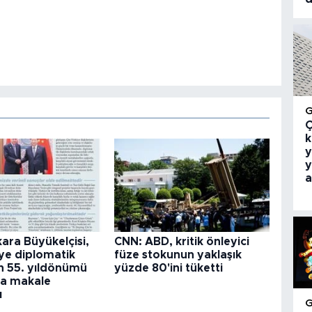
Ç
k
y
y
a
kara Büyükelçisi,
CNN: ABD, kritik önleyici
ye diplomatik
füze stokunun yaklaşık
nin 55. yıldönümü
yüzde 80'ini tüketti
la makale
ı