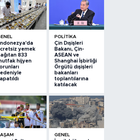
GENEL
POLITIKA
ndonezya'da
Çin Dışişleri
cretsiz yemek
Bakanı, Çin-
ağıtan 833
ASEAN ve
utfak hijyen
Shanghai İşbirliği
orunları
Örgütü dışişleri
edeniyle
bakanları
apatıldı
toplantılarına
katılacak
YAŞAM
GENEL