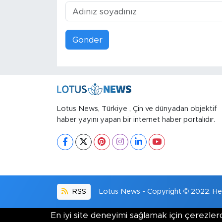
Gönder
Lotus News, Türkiye , Çin ve dünyadan objektif
haber yayını yapan bir internet haber portalıdır.
RSS
Lotus News - Copyright © 2022. Her 
En iyi site deneyimi sağlamak için çerezlerd