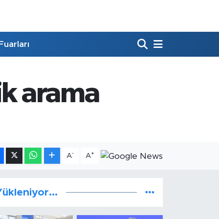
Fuarları
ik arama
-
+
A
A
ükleniyor...