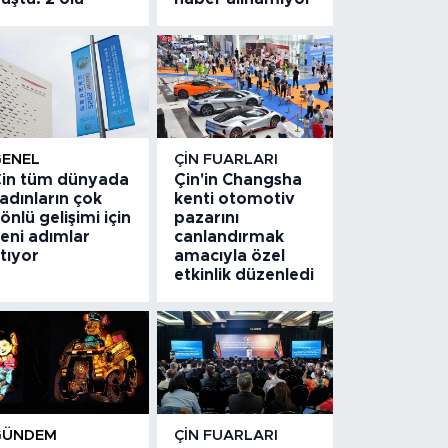
GENEL
ÇIN FUARLARI
in tüm dünyada
Çin'in Changsha
adınların çok
kenti otomotiv
önlü gelişimi için
pazarını
eni adımlar
canlandırmak
tıyor
amacıyla özel
etkinlik düzenledi
GÜNDEM
ÇIN FUARLARI