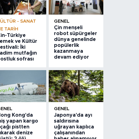
ÜLTÜR - SANAT
GENEL
Çin menşeli
E TARIH
robot süpürgeler
in-Türkiye
dünya genelinde
emek ve Kültür
popülerlik
estivali: İki
kazanmaya
adim mutfağın
devam ediyor
ostluk sofrası
GENEL
GENEL
ong Kong'da
Japonya'da ayı
niş yapan kargo
saldırısına
çağı pistten
uğrayan kaplıca
ıkarak denize
çalışanından
üştü: 2 ölü
haber alınamıyor