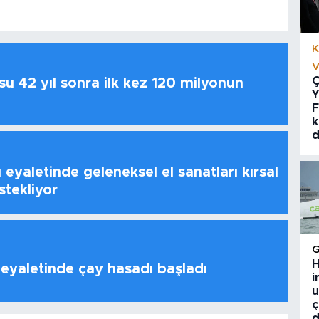
K
V
Ç
u 42 yıl sonra ilk kez 120 milyonun
Y
F
k
d
 eyaletinde geleneksel el sanatları kırsal
stekliyor
H
 eyaletinde çay hasadı başladı
i
u
ç
d