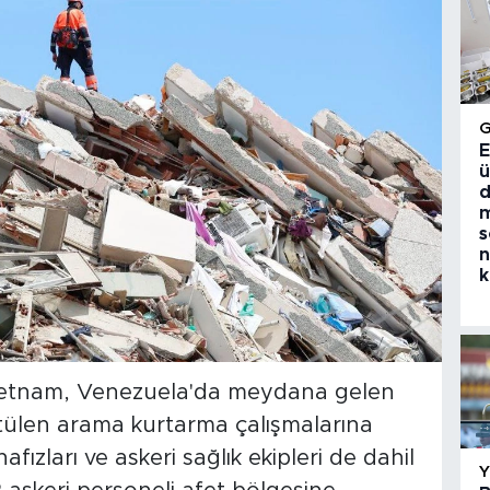
E
ü
d
m
s
n
k
Vietnam, Venezuela'da meydana gelen
tülen arama kurtarma çalışmalarına
ızları ve askeri sağlık ekipleri de dahil