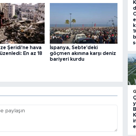
K
d
C
e
k
1
b
s
zze Şeridi'ne hava
İspanya, Sebte'deki
düzenledi: En az 18
göçmen akınına karşı deniz
bariyeri kurdu
Ç
y
B
K
i
e