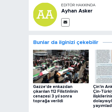
EDITÖR HAKKINDA
Ayhan Asker
Bunlar da ilginizi çekebilir
Gazze'de enkazdan
Çin'in An
çıkarılan 112 Filistinlinin
Çin-Türki
cenazesi 3 yıl sonra
ilişkileri
toprağa verildi
dolayısıy
yayımlad