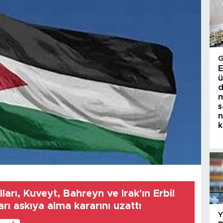
E
ü
d
m
s
n
k
ları, Kuveyt, Bahreyn ve Irak'ın Erbil
arı askıya alma kararını uzattı