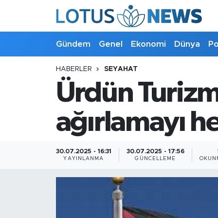
Genel
Gündem
Genel
Ekonomi
Dünya
Po
Ekonomi
HABERLER
SEYAHAT
Ürdün Turizm 
Dünya
Politika
ağırlamayı h
Kültür - Sanat ve Tarih
30.07.2025 - 16:31
30.07.2025 - 17:56
YAYINLANMA
GÜNCELLEME
OKUN
Yaşam
Bilim ve Teknoloji
Çin Fuarları