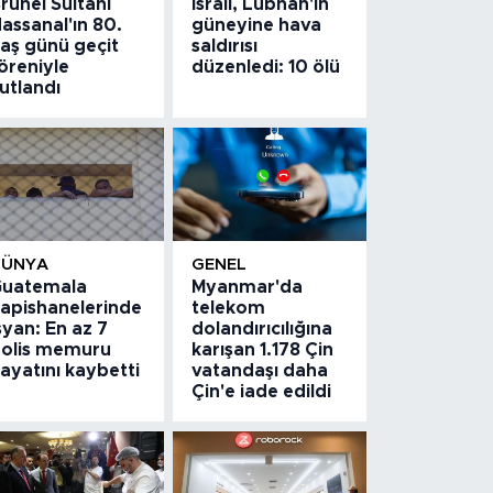
runei Sultanı
İsrail, Lübnan'ın
assanal'ın 80.
güneyine hava
aş günü geçit
saldırısı
öreniyle
düzenledi: 10 ölü
utlandı
DÜNYA
GENEL
uatemala
Myanmar'da
apishanelerinde
telekom
syan: En az 7
dolandırıcılığına
olis memuru
karışan 1.178 Çin
ayatını kaybetti
vatandaşı daha
Çin'e iade edildi