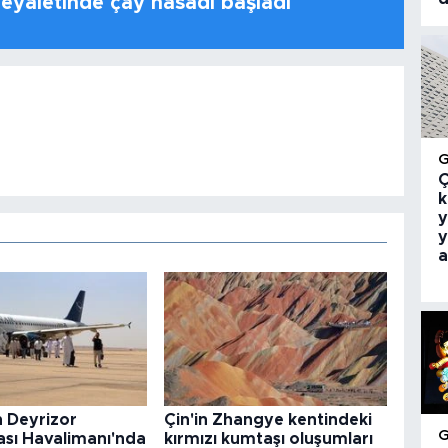
 eyaletinde çay hasadı başladı
Ç
k
y
y
a
n Deyrizor
Çin'in Zhangye kentindeki
ası Havalimanı'nda
kırmızı kumtaşı oluşumları