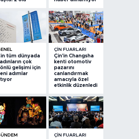
GENEL
ÇIN FUARLARI
in tüm dünyada
Çin'in Changsha
adınların çok
kenti otomotiv
önlü gelişimi için
pazarını
eni adımlar
canlandırmak
tıyor
amacıyla özel
etkinlik düzenledi
GÜNDEM
ÇIN FUARLARI