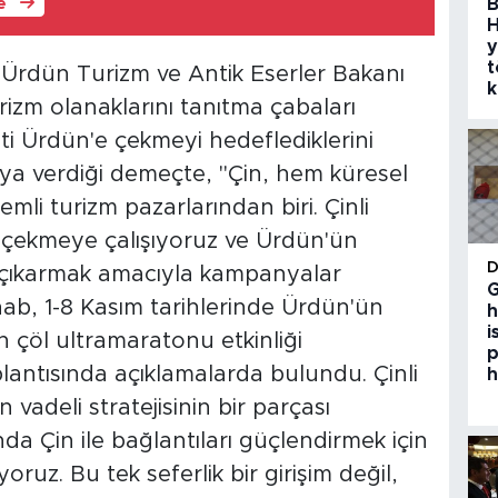
B
le
H
y
t
rdün Turizm ve Antik Eserler Bakanı
k
izm olanaklarını tanıtma çabaları
ti Ürdün'e çekmeyi hedeflediklerini
ya verdiği demeçte, "Çin, hem küresel
li turizm pazarlarından biri. Çinli
mde çekmeye çalışıyoruz ve Ürdün'ün
 çıkarmak amacıyla kampanyalar
G
nnab, 1-8 Kasım tarihlerinde Ürdün'ün
h
i
çöl ultramaratonu etkinliği
p
lantısında açıklamalarda bulundu. Çinli
h
vadeli stratejisinin bir parçası
a Çin ile bağlantıları güçlendirmek için
yoruz. Bu tek seferlik bir girişim değil,