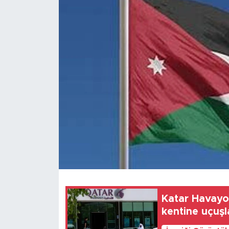
Gündem
Video
Sağlık
Foto Haber
Xinhua
Xinhua Türkiye
Seyahat
Katar Havayol
kentine uçuşl