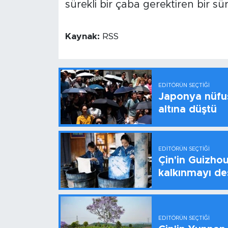
sürekli bir çaba gerektiren bir sü
Kaynak:
RSS
EDITÖRÜN SEÇTIĞI
Japonya nüfus
altına düştü
EDITÖRÜN SEÇTIĞI
Çin'in Guizhou
kalkınmayı de
EDITÖRÜN SEÇTIĞI