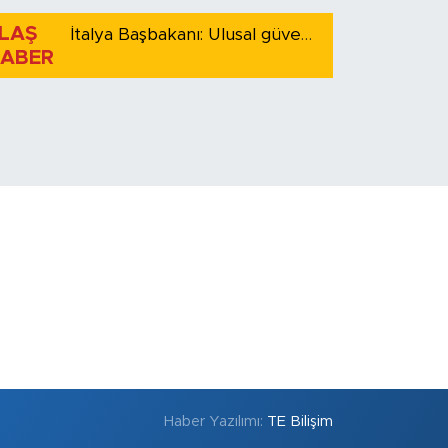
LAŞ
İtalya Başbakanı: Ulusal güvenliği korumak için İspanya ile Schengen kapsamındaki serbest dolaşımı askıya alıyoruz
ABER
Haber Yazılımı:
TE Bilişim