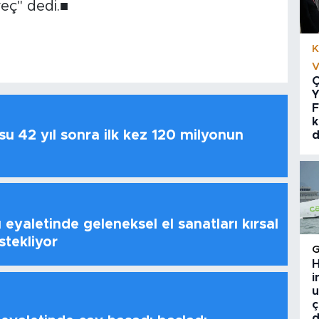
reç" dedi.■
K
V
Ç
Y
F
k
u 42 yıl sonra ilk kez 120 milyonun
d
 eyaletinde geleneksel el sanatları kırsal
stekliyor
H
i
u
ç
d