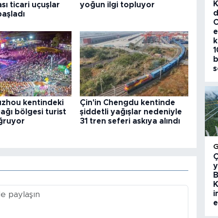
K
sı ticari uçuşlar
yoğun ilgi topluyor
d
başladı
C
e
k
1
b
s
uzhou kentindeki
Çin'in Chengdu kentinde
ğı bölgesi turist
şiddetli yağışlar nedeniyle
uğruyor
31 tren seferi askıya alındı
Ç
y
B
K
i
e