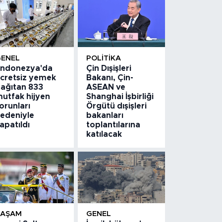
GENEL
POLITIKA
ndonezya'da
Çin Dışişleri
cretsiz yemek
Bakanı, Çin-
ağıtan 833
ASEAN ve
utfak hijyen
Shanghai İşbirliği
orunları
Örgütü dışişleri
edeniyle
bakanları
apatıldı
toplantılarına
katılacak
YAŞAM
GENEL