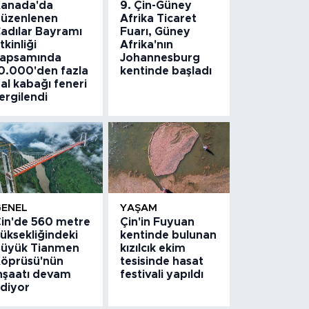
anada'da
9. Çin-Güney
üzenlenen
Afrika Ticaret
adılar Bayramı
Fuarı, Güney
tkinliği
Afrika'nın
apsamında
Johannesburg
0.000'den fazla
kentinde başladı
al kabağı feneri
ergilendi
GENEL
YAŞAM
in'de 560 metre
Çin'in Fuyuan
üksekliğindeki
kentinde bulunan
üyük Tianmen
kızılcık ekim
öprüsü'nün
tesisinde hasat
nşaatı devam
festivali yapıldı
diyor