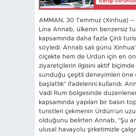
İçeriği Görüntü
AMMAN, 30 Temmuz (Xinhua) -- Ü
Lina Annab, ülkenin benzersiz tur
kapsamında daha fazla Çinli turis
söyledi. Annab salı günü Xinhua'
ölçekte hem de Ürdün için en önem
ziyaretçilerin ilgisini aktif biçi
sunduğu çeşitli deneyimleri öne
başlattık" ifadelerini kullandı. A
Vadi Rum bölgesinde düzenlenen 
kapsamında yapılan bir basın top
turistleri çekmenin Ürdün'ün uzun 
olduğunu belirten Annab, "Şu and
ulusal havayolu şirketimizle çalışı