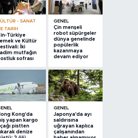
ÜLTÜR - SANAT
GENEL
Çin menşeli
E TARIH
robot süpürgeler
in-Türkiye
dünya genelinde
emek ve Kültür
popülerlik
estivali: İki
kazanmaya
adim mutfağın
devam ediyor
ostluk sofrası
GENEL
GENEL
ong Kong'da
Japonya'da ayı
niş yapan kargo
saldırısına
çağı pistten
uğrayan kaplıca
ıkarak denize
çalışanından
üştü: 2 ölü
haber alınamıyor