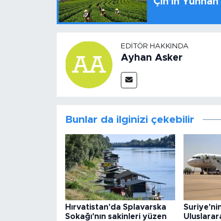
Çin'in Yunnan
EDITÖR HAKKINDA
Ayhan Asker
Bunlar da ilginizi çekebilir
Hırvatistan'da Splavarska
Suriye'ni
Sokağı'nın sakinleri yüzen
Uluslarar