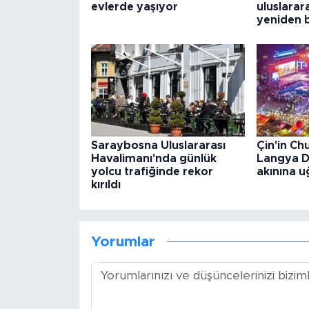
evlerde yaşıyor
uluslarara
yeniden 
Saraybosna Uluslararası
Çin'in Ch
Havalimanı'nda günlük
Langya Da
yolcu trafiğinde rekor
akınına 
kırıldı
Yorumlar