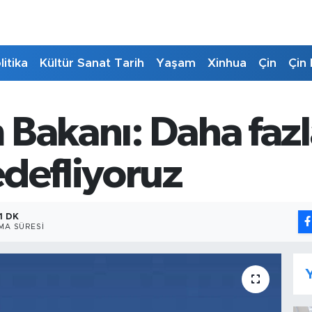
litika
Kültür Sanat Tarih
Yaşam
Xinhua
Çin
Çin 
Bakanı: Daha fazla 
edefliyoruz
1 DK
MA SÜRESI
Y