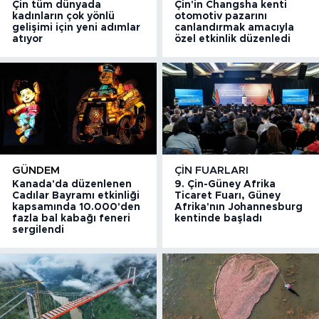
Çin tüm dünyada
Çin'in Changsha kenti
kadınların çok yönlü
otomotiv pazarını
gelişimi için yeni adımlar
canlandırmak amacıyla
atıyor
özel etkinlik düzenledi
GÜNDEM
ÇIN FUARLARI
Kanada'da düzenlenen
9. Çin-Güney Afrika
Cadılar Bayramı etkinliği
Ticaret Fuarı, Güney
kapsamında 10.000'den
Afrika'nın Johannesburg
fazla bal kabağı feneri
kentinde başladı
sergilendi