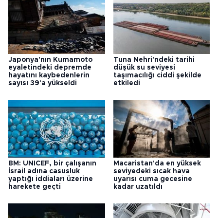
Japonya'nın Kumamoto
Tuna Nehri'ndeki tarihi
eyaletindeki depremde
düşük su seviyesi
hayatını kaybedenlerin
taşımacılığı ciddi şekilde
sayısı 39'a yükseldi
etkiledi
BM: UNICEF, bir çalışanın
Macaristan'da en yüksek
İsrail adına casusluk
seviyedeki sıcak hava
yaptığı iddiaları üzerine
uyarısı cuma gecesine
harekete geçti
kadar uzatıldı