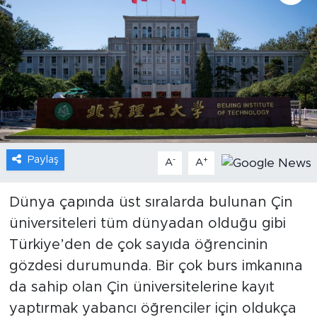
Gündem
Video
Sağlık
Foto Haber
Paylaş
-
+
A
A
Xinhua
Dünya çapında üst sıralarda bulunan Çin
Xinhua Türkiye
üniversiteleri tüm dünyadan olduğu gibi
Seyahat
Türkiye’den de çok sayıda öğrencinin
gözdesi durumunda. Bir çok burs imkanına
da sahip olan Çin üniversitelerine kayıt
yaptırmak yabancı öğrenciler için oldukça