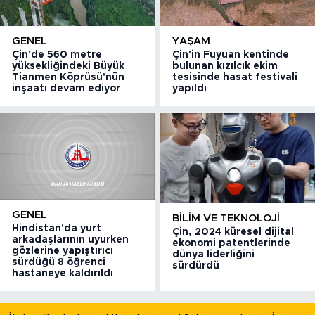
GENEL
YAŞAM
Çin'de 560 metre
Çin'in Fuyuan kentinde
yüksekliğindeki Büyük
bulunan kızılcık ekim
Tianmen Köprüsü'nün
tesisinde hasat festivali
inşaatı devam ediyor
yapıldı
GENEL
BILIM VE TEKNOLOJI
Hindistan'da yurt
Çin, 2024 küresel dijital
arkadaşlarının uyurken
ekonomi patentlerinde
gözlerine yapıştırıcı
dünya liderliğini
sürdüğü 8 öğrenci
sürdürdü
hastaneye kaldırıldı