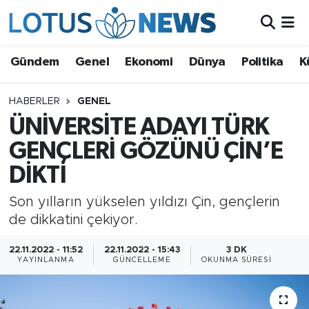
Genel
Gündem
Genel
Ekonomi
Dünya
Politika
K
Ekonomi
HABERLER
GENEL
ÜNİVERSİTE ADAYI TÜRK
Dünya
GENÇLERİ GÖZÜNÜ ÇİN’E
Politika
DİKTİ
Kültür - Sanat ve Tarih
Son yılların yükselen yıldızı Çin, gençlerin
de dikkatini çekiyor.
Yaşam
22.11.2022 - 11:52
22.11.2022 - 15:43
3 DK
YAYINLANMA
GÜNCELLEME
OKUNMA SÜRESI
Bilim ve Teknoloji
Çin Fuarları