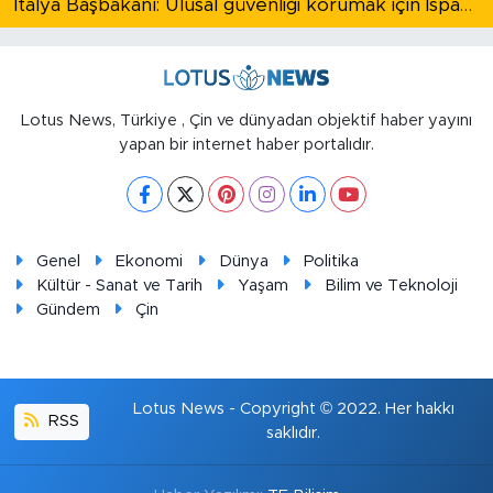
İtalya Başbakanı: Ulusal güvenliği korumak için İspanya ile Schengen kapsamındaki serbest dolaşımı askıya alıyoruz
Lotus News, Türkiye , Çin ve dünyadan objektif haber yayını
yapan bir internet haber portalıdır.
Genel
Ekonomi
Dünya
Politika
Kültür - Sanat ve Tarih
Yaşam
Bilim ve Teknoloji
Gündem
Çin
Lotus News - Copyright © 2022. Her hakkı
RSS
saklıdır.