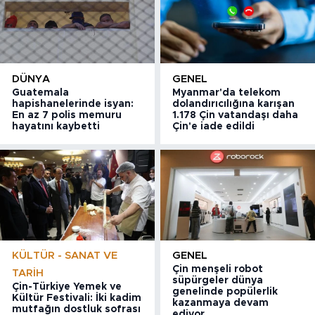
DÜNYA
GENEL
Guatemala
Myanmar'da telekom
hapishanelerinde isyan:
dolandırıcılığına karışan
En az 7 polis memuru
1.178 Çin vatandaşı daha
hayatını kaybetti
Çin'e iade edildi
KÜLTÜR - SANAT VE
GENEL
Çin menşeli robot
TARIH
süpürgeler dünya
Çin-Türkiye Yemek ve
genelinde popülerlik
Kültür Festivali: İki kadim
kazanmaya devam
mutfağın dostluk sofrası
ediyor