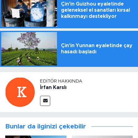
Çin'in Guizhou eyaletinde
geleneksel el sanatları kırsal
kalkınmayı destekliyor
Çin'in Yunnan eyaletinde çay
hasadı başladı
EDITÖR HAKKINDA
İrfan Karslı
Bunlar da ilginizi çekebilir