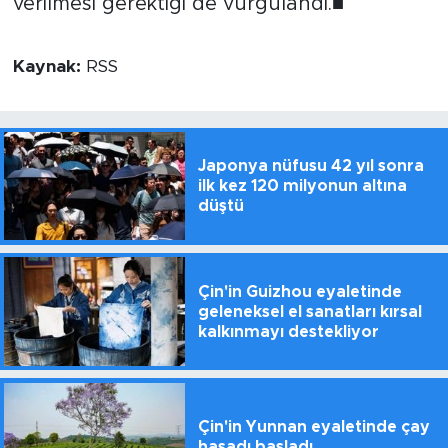
verilmesi gerektiği de vurgulandı.■
Kaynak:
RSS
Japonya nüfusu 42 yıl sonra
ilk kez 120 milyonun altına
düştü
Çin'in Guizhou eyaletinde
geleneksel el sanatları kırsal
kalkınmayı destekliyor
Çin'in Yunnan eyaletinde çay
hasadı başladı