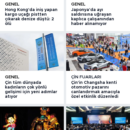
GENEL
GENEL
Hong Kong'da iniş yapan
Japonya'da ayı
kargo uçağı pistten
saldırısına uğrayan
çıkarak denize düştü: 2
kaplıca çalışanından
ölü
haber alınamıyor
GENEL
ÇIN FUARLARI
Çin tüm dünyada
Çin'in Changsha kenti
kadınların çok yönlü
otomotiv pazarını
gelişimi için yeni adımlar
canlandırmak amacıyla
atıyor
özel etkinlik düzenledi