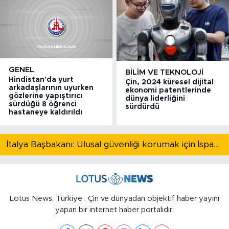
GENEL
BILIM VE TEKNOLOJI
Hindistan'da yurt
Çin, 2024 küresel dijital
arkadaşlarının uyurken
ekonomi patentlerinde
gözlerine yapıştırıcı
dünya liderliğini
sürdüğü 8 öğrenci
sürdürdü
hastaneye kaldırıldı
İtalya Başbakanı: Ulusal güvenliği korumak için İspanya ile Schengen kapsamındaki serbest dolaşımı askıya alıyoruz
Lotus News, Türkiye , Çin ve dünyadan objektif haber yayını
yapan bir internet haber portalıdır.