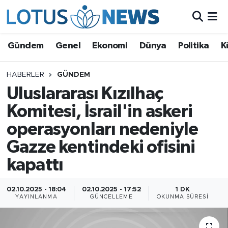
Genel
Gündem
Genel
Ekonomi
Dünya
Politika
K
Ekonomi
HABERLER
GÜNDEM
Uluslararası Kızılhaç
Dünya
Komitesi, İsrail'in askeri
Politika
operasyonları nedeniyle
Kültür - Sanat ve Tarih
Gazze kentindeki ofisini
kapattı
Yaşam
02.10.2025 - 18:04
02.10.2025 - 17:52
1 DK
Bilim ve Teknoloji
YAYINLANMA
GÜNCELLEME
OKUNMA SÜRESI
Çin Fuarları