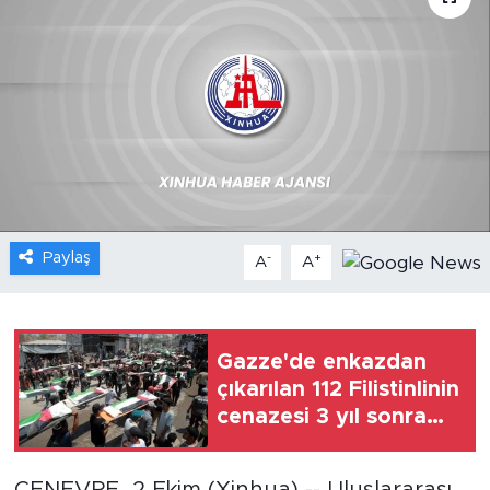
Gündem
Video
Sağlık
Foto Haber
Paylaş
-
+
Xinhua
A
A
Xinhua Türkiye
Gazze'de enkazdan
Seyahat
çıkarılan 112 Filistinlinin
cenazesi 3 yıl sonra
toprağa verildi
CENEVRE, 2 Ekim (Xinhua) -- Uluslararası