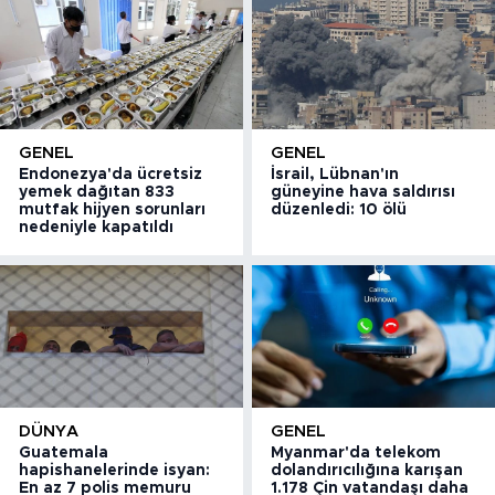
GENEL
GENEL
Endonezya'da ücretsiz
İsrail, Lübnan'ın
yemek dağıtan 833
güneyine hava saldırısı
mutfak hijyen sorunları
düzenledi: 10 ölü
nedeniyle kapatıldı
DÜNYA
GENEL
Guatemala
Myanmar'da telekom
hapishanelerinde isyan:
dolandırıcılığına karışan
En az 7 polis memuru
1.178 Çin vatandaşı daha