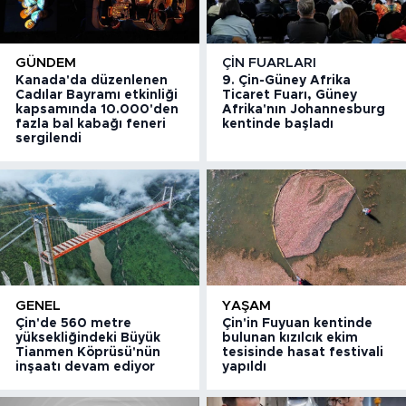
GÜNDEM
ÇIN FUARLARI
Kanada'da düzenlenen
9. Çin-Güney Afrika
Cadılar Bayramı etkinliği
Ticaret Fuarı, Güney
kapsamında 10.000'den
Afrika'nın Johannesburg
fazla bal kabağı feneri
kentinde başladı
sergilendi
GENEL
YAŞAM
Çin'de 560 metre
Çin'in Fuyuan kentinde
yüksekliğindeki Büyük
bulunan kızılcık ekim
Tianmen Köprüsü'nün
tesisinde hasat festivali
inşaatı devam ediyor
yapıldı