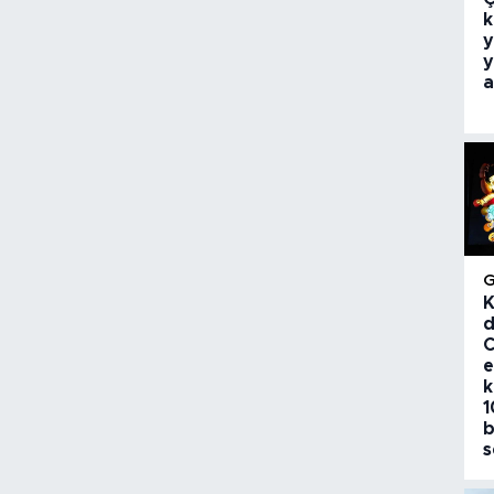
k
y
y
a
K
d
C
e
k
1
b
s