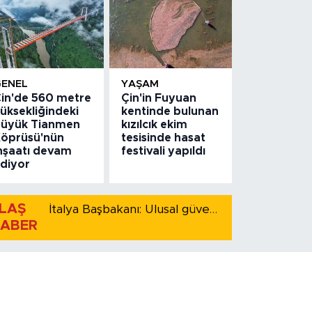
GENEL
YAŞAM
in'de 560 metre
Çin'in Fuyuan
üksekliğindeki
kentinde bulunan
üyük Tianmen
kızılcık ekim
öprüsü'nün
tesisinde hasat
nşaatı devam
festivali yapıldı
diyor
LAŞ
İtalya Başbakanı: Ulusal güvenliği korumak için İspanya ile Schengen kapsamındaki serbest dolaşımı askıya alıyoruz
ABER