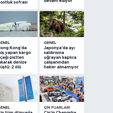
devam ediyor
ostluk sofrası
GENEL
GENEL
ong Kong'da
Japonya'da ayı
niş yapan kargo
saldırısına
çağı pistten
uğrayan kaplıca
ıkarak denize
çalışanından
üştü: 2 ölü
haber alınamıyor
GENEL
ÇIN FUARLARI
in tüm dünyada
Çin'in Changsha