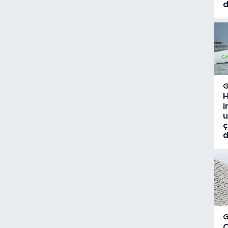
d
H
i
u
ç
d
Ç