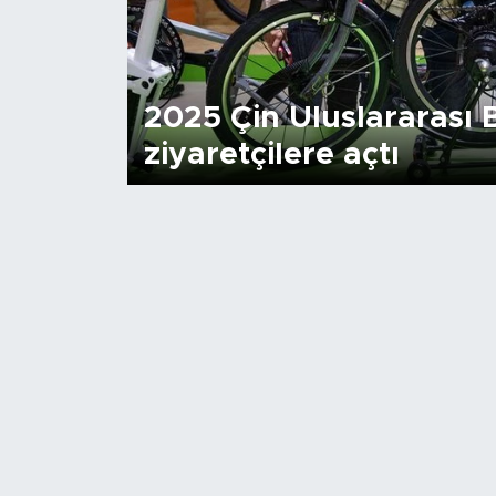
Gündem
Video
2025 Çin Uluslararası B
ziyaretçilere açtı
Sağlık
Foto Haber
Xinhua
Xinhua Türkiye
Seyahat