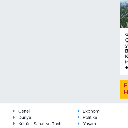
Ç
y
B
K
i
e
F
H
Genel
Ekonomi
Dünya
Politika
Kültür - Sanat ve Tarih
Yaşam