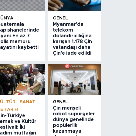
DÜNYA
GENEL
uatemala
Myanmar'da
apishanelerinde
telekom
syan: En az 7
dolandırıcılığına
olis memuru
karışan 1.178 Çin
ayatını kaybetti
vatandaşı daha
Çin'e iade edildi
ÜLTÜR - SANAT
GENEL
Çin menşeli
E TARIH
robot süpürgeler
in-Türkiye
dünya genelinde
emek ve Kültür
popülerlik
estivali: İki
kazanmaya
adim mutfağın