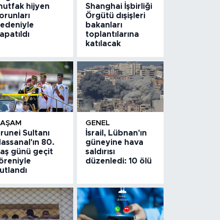
utfak hijyen
Shanghai İşbirliği
orunları
Örgütü dışişleri
edeniyle
bakanları
apatıldı
toplantılarına
katılacak
YAŞAM
GENEL
runei Sultanı
İsrail, Lübnan'ın
assanal'ın 80.
güneyine hava
aş günü geçit
saldırısı
öreniyle
düzenledi: 10 ölü
utlandı