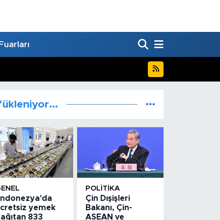
Fuarları
ükleniyor...
GENEL
POLITIKA
ndonezya'da
Çin Dışişleri
cretsiz yemek
Bakanı, Çin-
ağıtan 833
ASEAN ve