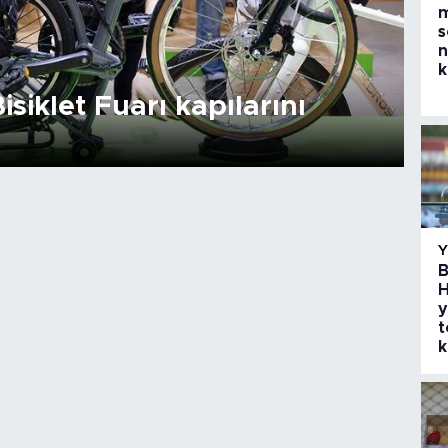
m
s
n
k
isiklet Fuarı kapılarını
B
H
y
t
k