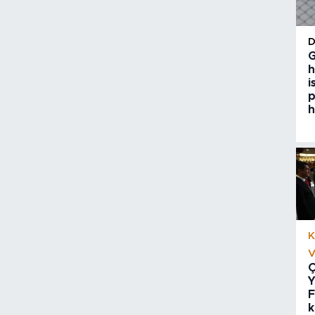
G
h
i
p
h
K
V
Ç
Y
F
k