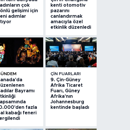
adınların çok
kenti otomotiv
önlü gelişimi için
pazarını
eni adımlar
canlandırmak
tıyor
amacıyla özel
etkinlik düzenledi
GÜNDEM
ÇIN FUARLARI
anada'da
9. Çin-Güney
üzenlenen
Afrika Ticaret
adılar Bayramı
Fuarı, Güney
tkinliği
Afrika'nın
apsamında
Johannesburg
0.000'den fazla
kentinde başladı
al kabağı feneri
ergilendi