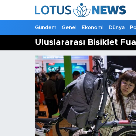
Genel
Gündem
Genel
Ekonomi
Dünya
Po
Ekonomi
Uluslararası Bisiklet Fua
Dünya
Politika
Kültür - Sanat ve Tarih
Yaşam
Bilim ve Teknoloji
Çin Fuarları