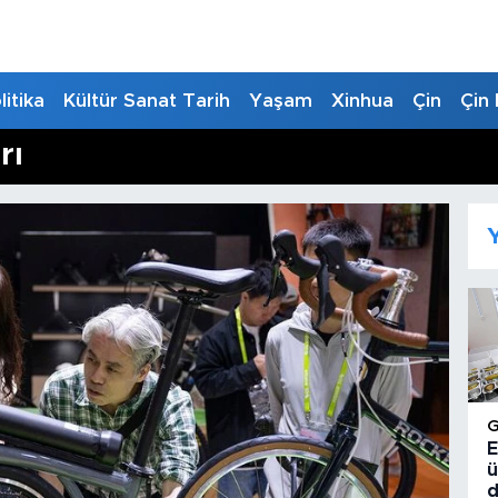
litika
Kültür Sanat Tarih
Yaşam
Xinhua
Çin
Çin 
rı
Y
E
ü
d