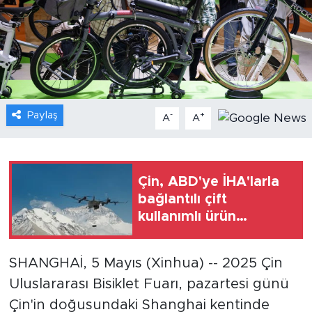
Gündem
Video
Sağlık
Paylaş
-
+
A
A
Foto Haber
Xinhua
Çin, ABD'ye İHA'larla
bağlantılı çift
Xinhua Türkiye
kullanımlı ürün
ihracatında kontrolleri
Seyahat
sıkılaştırdı
SHANGHAİ, 5 Mayıs (Xinhua) -- 2025 Çin
Uluslararası Bisiklet Fuarı, pazartesi günü
Çin'in doğusundaki Shanghai kentinde