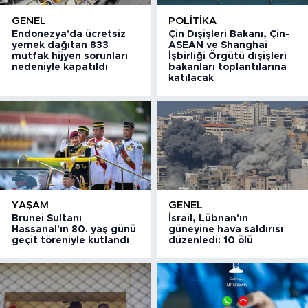
GENEL
POLITIKA
Endonezya'da ücretsiz
Çin Dışişleri Bakanı, Çin-
yemek dağıtan 833
ASEAN ve Shanghai
mutfak hijyen sorunları
İşbirliği Örgütü dışişleri
nedeniyle kapatıldı
bakanları toplantılarına
katılacak
YAŞAM
GENEL
Brunei Sultanı
İsrail, Lübnan'ın
Hassanal'ın 80. yaş günü
güneyine hava saldırısı
geçit töreniyle kutlandı
düzenledi: 10 ölü