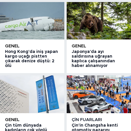
GENEL
GENEL
Hong Kong'da iniş yapan
Japonya'da ayı
kargo uçağı pistten
saldırısına uğrayan
çıkarak denize düştü: 2
kaplıca çalışanından
ölü
haber alınamıyor
GENEL
ÇIN FUARLARI
Çin tüm dünyada
Çin'in Changsha kenti
kadınların çok yönlü
otomotiv pazarını