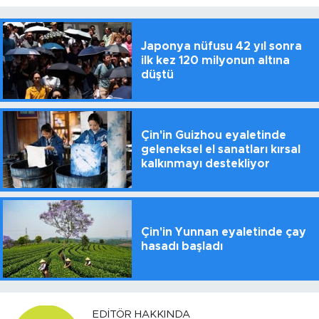
Japonya nüfusu 42 yıl sonra
ilk kez 120 milyonun altına
düştü
Çin'in Guizhou eyaletinde
geleneksel el sanatları kırsal
kalkınmayı destekliyor
Çin'in Yunnan eyaletinde çay
hasadı başladı
EDITÖR HAKKINDA