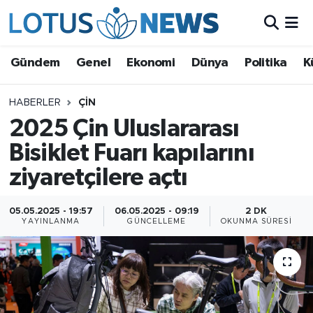
Genel
Gündem
Genel
Ekonomi
Dünya
Politika
K
Ekonomi
HABERLER
ÇIN
2025 Çin Uluslararası
Dünya
Bisiklet Fuarı kapılarını
Politika
ziyaretçilere açtı
Kültür - Sanat ve Tarih
05.05.2025 - 19:57
06.05.2025 - 09:19
2 DK
YAYINLANMA
GÜNCELLEME
OKUNMA SÜRESI
Yaşam
Bilim ve Teknoloji
Çin Fuarları