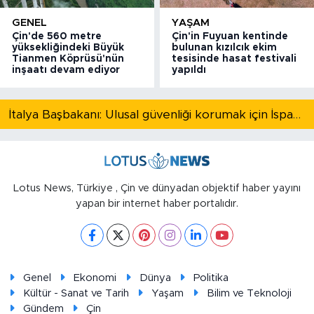
GENEL
YAŞAM
Çin'de 560 metre
Çin'in Fuyuan kentinde
yüksekliğindeki Büyük
bulunan kızılcık ekim
Tianmen Köprüsü'nün
tesisinde hasat festivali
inşaatı devam ediyor
yapıldı
İtalya Başbakanı: Ulusal güvenliği korumak için İspanya ile Schengen kapsamındaki serbest dolaşımı askıya alıyoruz
Lotus News, Türkiye , Çin ve dünyadan objektif haber yayını
yapan bir internet haber portalıdır.
Genel
Ekonomi
Dünya
Politika
Kültür - Sanat ve Tarih
Yaşam
Bilim ve Teknoloji
Gündem
Çin