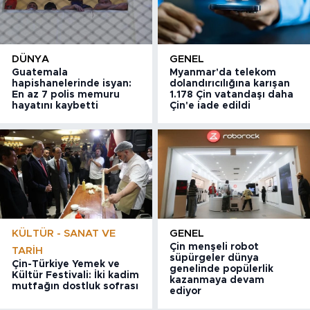
DÜNYA
GENEL
Guatemala
Myanmar'da telekom
hapishanelerinde isyan:
dolandırıcılığına karışan
En az 7 polis memuru
1.178 Çin vatandaşı daha
hayatını kaybetti
Çin'e iade edildi
KÜLTÜR - SANAT VE
GENEL
Çin menşeli robot
TARIH
süpürgeler dünya
Çin-Türkiye Yemek ve
genelinde popülerlik
Kültür Festivali: İki kadim
kazanmaya devam
mutfağın dostluk sofrası
ediyor