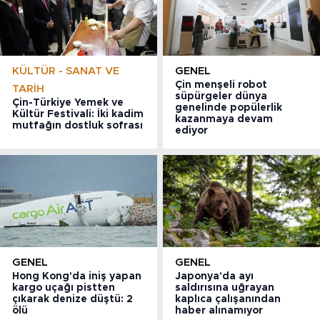
KÜLTÜR - SANAT VE
GENEL
Çin menşeli robot
TARIH
süpürgeler dünya
Çin-Türkiye Yemek ve
genelinde popülerlik
Kültür Festivali: İki kadim
kazanmaya devam
mutfağın dostluk sofrası
ediyor
GENEL
GENEL
Hong Kong'da iniş yapan
Japonya'da ayı
kargo uçağı pistten
saldırısına uğrayan
çıkarak denize düştü: 2
kaplıca çalışanından
ölü
haber alınamıyor