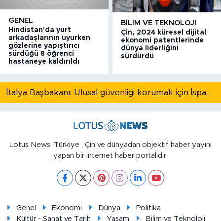
GENEL
BILIM VE TEKNOLOJI
Hindistan'da yurt
Çin, 2024 küresel dijital
arkadaşlarının uyurken
ekonomi patentlerinde
gözlerine yapıştırıcı
dünya liderliğini
sürdüğü 8 öğrenci
sürdürdü
hastaneye kaldırıldı
İtalya Başbakanı: Ulusal güvenliği korumak için İspanya ile Schengen kapsamındaki serbest dolaşımı askıya alıyoruz
Lotus News, Türkiye , Çin ve dünyadan objektif haber yayını
yapan bir internet haber portalıdır.
Genel
Ekonomi
Dünya
Politika
Kültür - Sanat ve Tarih
Yaşam
Bilim ve Teknoloji