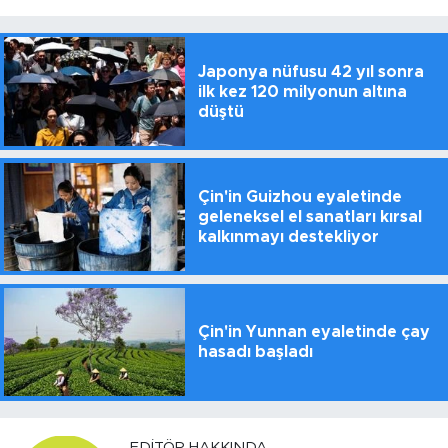
Japonya nüfusu 42 yıl sonra
ilk kez 120 milyonun altına
düştü
Çin'in Guizhou eyaletinde
geleneksel el sanatları kırsal
kalkınmayı destekliyor
Çin'in Yunnan eyaletinde çay
hasadı başladı
EDITÖR HAKKINDA