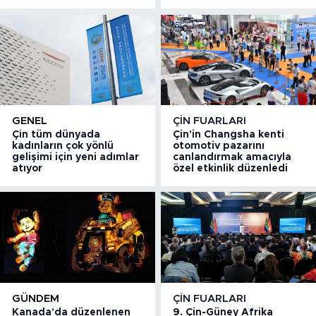
GENEL
ÇIN FUARLARI
Çin tüm dünyada
Çin'in Changsha kenti
kadınların çok yönlü
otomotiv pazarını
gelişimi için yeni adımlar
canlandırmak amacıyla
atıyor
özel etkinlik düzenledi
GÜNDEM
ÇIN FUARLARI
Kanada'da düzenlenen
9. Çin-Güney Afrika