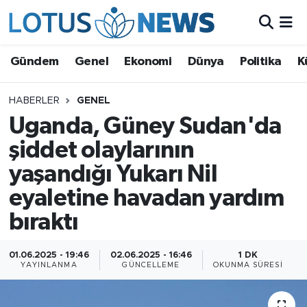
Genel
Gündem
Genel
Ekonomi
Dünya
Politika
K
Ekonomi
HABERLER
GENEL
Uganda, Güney Sudan'da
Dünya
şiddet olaylarının
Politika
yaşandığı Yukarı Nil
Kültür - Sanat ve Tarih
eyaletine havadan yardım
bıraktı
Yaşam
01.06.2025 - 19:46
02.06.2025 - 16:46
1 DK
Bilim ve Teknoloji
YAYINLANMA
GÜNCELLEME
OKUNMA SÜRESI
Çin Fuarları