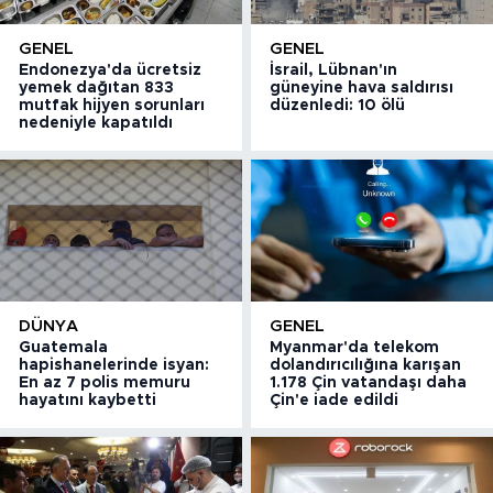
GENEL
GENEL
Endonezya'da ücretsiz
İsrail, Lübnan'ın
yemek dağıtan 833
güneyine hava saldırısı
mutfak hijyen sorunları
düzenledi: 10 ölü
nedeniyle kapatıldı
DÜNYA
GENEL
Guatemala
Myanmar'da telekom
hapishanelerinde isyan:
dolandırıcılığına karışan
En az 7 polis memuru
1.178 Çin vatandaşı daha
hayatını kaybetti
Çin'e iade edildi