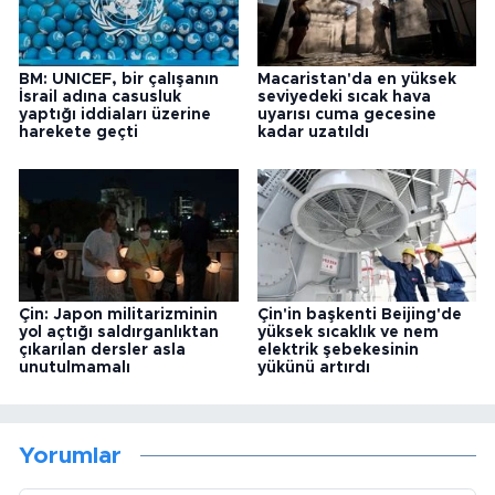
BM: UNICEF, bir çalışanın
Macaristan'da en yüksek
İsrail adına casusluk
seviyedeki sıcak hava
yaptığı iddiaları üzerine
uyarısı cuma gecesine
harekete geçti
kadar uzatıldı
Çin: Japon militarizminin
Çin'in başkenti Beijing'de
yol açtığı saldırganlıktan
yüksek sıcaklık ve nem
çıkarılan dersler asla
elektrik şebekesinin
unutulmamalı
yükünü artırdı
Yorumlar