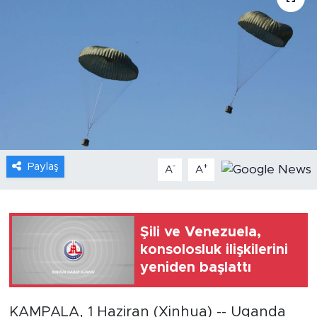
Gündem
Video
Sağlık
Foto Haber
Paylaş
-
+
Xinhua
A
A
Xinhua Türkiye
Şili ve Venezuela,
Seyahat
konsolosluk ilişkilerini
yeniden başlattı
KAMPALA, 1 Haziran (Xinhua) -- Uganda