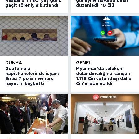
Hassanal'ın 80. yaş günü
güneyine hava saldırısı
geçit töreniyle kutlandı
düzenledi: 10 ölü
DÜNYA
GENEL
Guatemala
Myanmar'da telekom
hapishanelerinde isyan:
dolandırıcılığına karışan
En az 7 polis memuru
1.178 Çin vatandaşı daha
hayatını kaybetti
Çin'e iade edildi