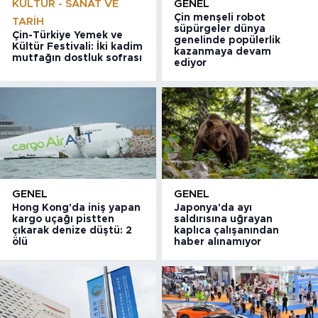
KÜLTÜR - SANAT VE
GENEL
Çin menşeli robot
TARIH
süpürgeler dünya
Çin-Türkiye Yemek ve
genelinde popülerlik
Kültür Festivali: İki kadim
kazanmaya devam
mutfağın dostluk sofrası
ediyor
GENEL
GENEL
Hong Kong'da iniş yapan
Japonya'da ayı
kargo uçağı pistten
saldırısına uğrayan
çıkarak denize düştü: 2
kaplıca çalışanından
ölü
haber alınamıyor