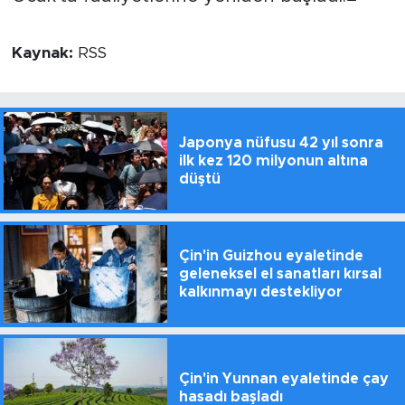
Kaynak:
RSS
Japonya nüfusu 42 yıl sonra
ilk kez 120 milyonun altına
düştü
Çin'in Guizhou eyaletinde
geleneksel el sanatları kırsal
kalkınmayı destekliyor
Çin'in Yunnan eyaletinde çay
hasadı başladı