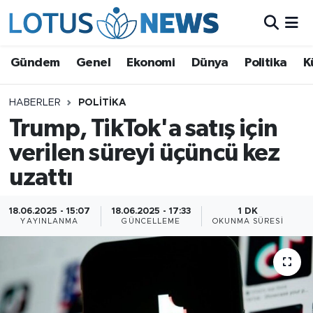
Genel
Gündem
Genel
Ekonomi
Dünya
Politika
K
Ekonomi
HABERLER
POLITIKA
Trump, TikTok'a satış için
Dünya
verilen süreyi üçüncü kez
Politika
uzattı
Kültür - Sanat ve Tarih
18.06.2025 - 15:07
18.06.2025 - 17:33
1 DK
YAYINLANMA
GÜNCELLEME
OKUNMA SÜRESI
Yaşam
Bilim ve Teknoloji
Çin Fuarları