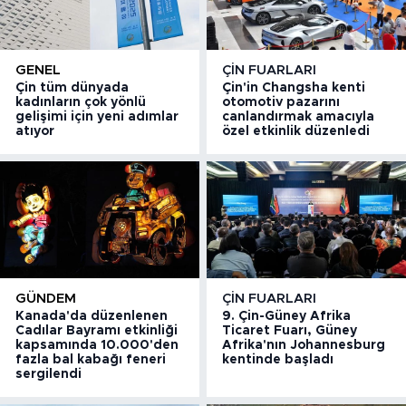
GENEL
ÇIN FUARLARI
Çin tüm dünyada
Çin'in Changsha kenti
kadınların çok yönlü
otomotiv pazarını
gelişimi için yeni adımlar
canlandırmak amacıyla
atıyor
özel etkinlik düzenledi
GÜNDEM
ÇIN FUARLARI
Kanada'da düzenlenen
9. Çin-Güney Afrika
Cadılar Bayramı etkinliği
Ticaret Fuarı, Güney
kapsamında 10.000'den
Afrika'nın Johannesburg
fazla bal kabağı feneri
kentinde başladı
sergilendi