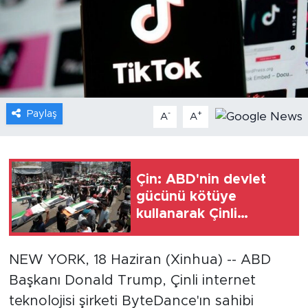
Gündem
Video
Sağlık
Paylaş
-
+
A
A
Foto Haber
Xinhua
Çin: ABD'nin devlet
gücünü kötüye
Xinhua Türkiye
kullanarak Çinli
şirketleri hedef
Seyahat
almasına kesinlikle
NEW YORK, 18 Haziran (Xinhua) -- ABD
karşıyız
Başkanı Donald Trump, Çinli internet
teknolojisi şirketi ByteDance'ın sahibi