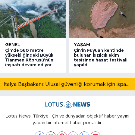
GENEL
YAŞAM
Çin'de 560 metre
Çin'in Fuyuan kentinde
yüksekliğindeki Büyük
bulunan kızılcık ekim
Tianmen Köprüsü'nün
tesisinde hasat festivali
inşaatı devam ediyor
yapıldı
İtalya Başbakanı: Ulusal güvenliği korumak için İspanya ile Schengen kapsamındaki serbest dolaşımı askıya alıyoruz
Lotus News, Türkiye , Çin ve dünyadan objektif haber yayını
yapan bir internet haber portalıdır.