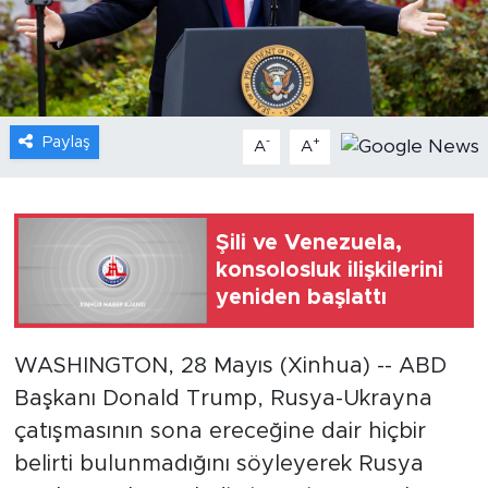
Gündem
Video
Paylaş
-
+
A
A
Sağlık
Foto Haber
Şili ve Venezuela,
Xinhua
konsolosluk ilişkilerini
yeniden başlattı
Xinhua Türkiye
WASHINGTON, 28 Mayıs (Xinhua) -- ABD
Seyahat
Başkanı Donald Trump, Rusya-Ukrayna
çatışmasının sona ereceğine dair hiçbir
belirti bulunmadığını söyleyerek Rusya