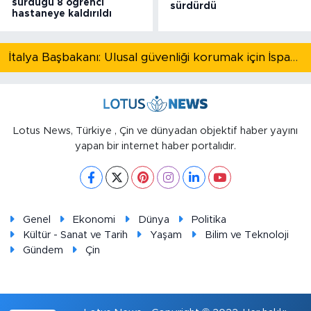
sürdüğü 8 öğrenci
sürdürdü
hastaneye kaldırıldı
İtalya Başbakanı: Ulusal güvenliği korumak için İspanya ile Schengen kapsamındaki serbest dolaşımı askıya alıyoruz
Lotus News, Türkiye , Çin ve dünyadan objektif haber yayını
yapan bir internet haber portalıdır.
Genel
Ekonomi
Dünya
Politika
Kültür - Sanat ve Tarih
Yaşam
Bilim ve Teknoloji
Gündem
Çin