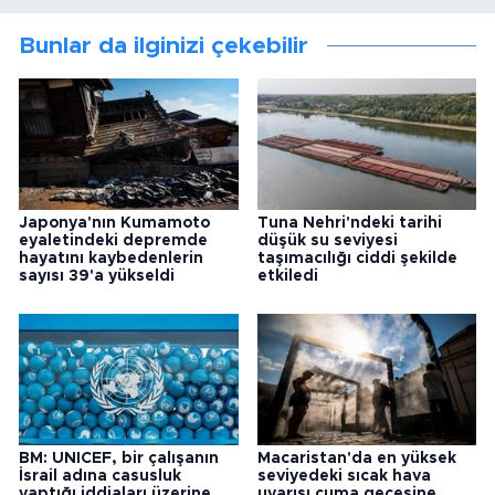
Bunlar da ilginizi çekebilir
Japonya'nın Kumamoto
Tuna Nehri'ndeki tarihi
eyaletindeki depremde
düşük su seviyesi
hayatını kaybedenlerin
taşımacılığı ciddi şekilde
sayısı 39'a yükseldi
etkiledi
BM: UNICEF, bir çalışanın
Macaristan'da en yüksek
İsrail adına casusluk
seviyedeki sıcak hava
yaptığı iddiaları üzerine
uyarısı cuma gecesine