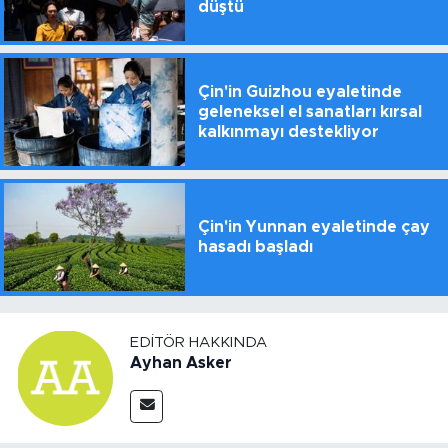
düştü
Çin'in Guizhou eyaletinde
geleneksel el sanatları kırsal
kalkınmayı destekliyor
Çin'in Yunnan eyaletinde çay
hasadı başladı
EDITÖR HAKKINDA
Ayhan Asker