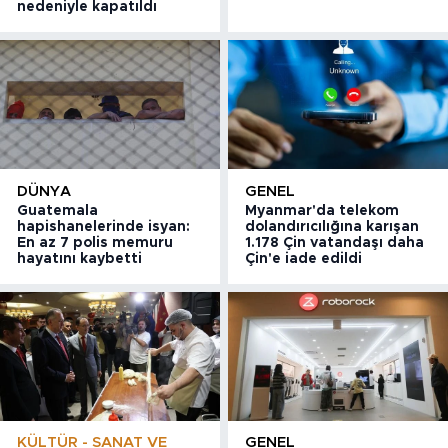
nedeniyle kapatıldı
DÜNYA
GENEL
Guatemala
Myanmar'da telekom
hapishanelerinde isyan:
dolandırıcılığına karışan
En az 7 polis memuru
1.178 Çin vatandaşı daha
hayatını kaybetti
Çin'e iade edildi
KÜLTÜR - SANAT VE
GENEL