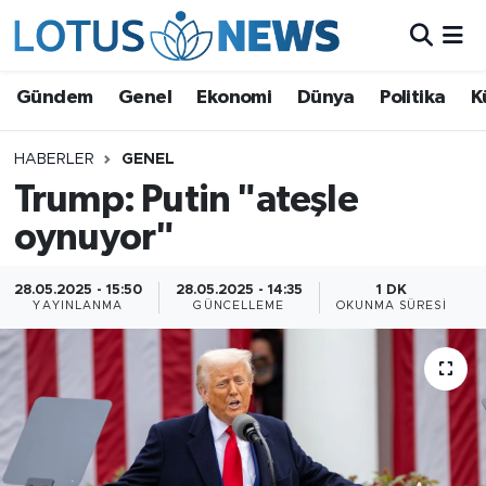
Genel
Gündem
Genel
Ekonomi
Dünya
Politika
K
Ekonomi
HABERLER
GENEL
Trump: Putin "ateşle
Dünya
oynuyor"
Politika
28.05.2025 - 15:50
28.05.2025 - 14:35
1 DK
Kültür - Sanat ve Tarih
YAYINLANMA
GÜNCELLEME
OKUNMA SÜRESI
Yaşam
Bilim ve Teknoloji
Çin Fuarları