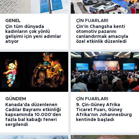
GENEL
ÇIN FUARLARI
Çin tüm dünyada
Çin'in Changsha kenti
kadınların çok yönlü
otomotiv pazarını
gelişimi için yeni adımlar
canlandırmak amacıyla
atıyor
özel etkinlik düzenledi
GÜNDEM
ÇIN FUARLARI
Kanada'da düzenlenen
9. Çin-Güney Afrika
Cadılar Bayramı etkinliği
Ticaret Fuarı, Güney
kapsamında 10.000'den
Afrika'nın Johannesburg
fazla bal kabağı feneri
kentinde başladı
sergilendi