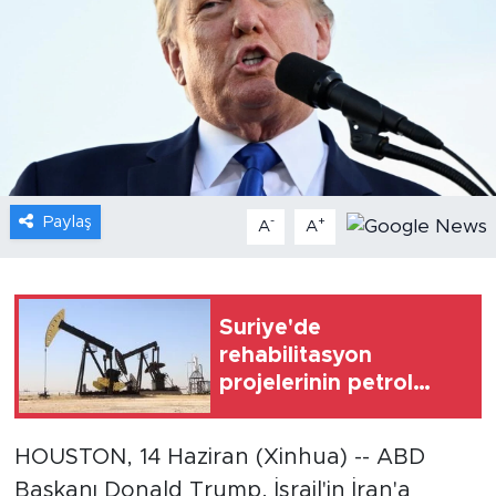
Gündem
Video
Sağlık
Foto Haber
Paylaş
-
+
A
A
Xinhua
Xinhua Türkiye
Suriye'de
rehabilitasyon
Seyahat
projelerinin petrol
üretimini artırması
bekleniyor
HOUSTON, 14 Haziran (Xinhua) -- ABD
Başkanı Donald Trump, İsrail'in İran'a