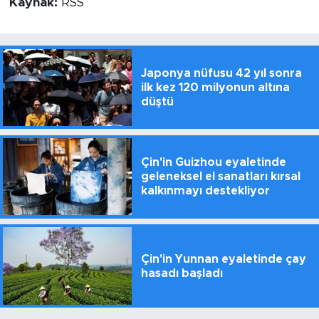
Kaynak:
RSS
Japonya nüfusu 42 yıl sonra
ilk kez 120 milyonun altına
düştü
Çin'in Guizhou eyaletinde
geleneksel el sanatları kırsal
kalkınmayı destekliyor
Çin'in Yunnan eyaletinde çay
hasadı başladı