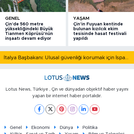
GENEL
YAŞAM
Çin'de 560 metre
Çin'in Fuyuan kentinde
yüksekliğindeki Büyük
bulunan kızılcık ekim
Tianmen Köprüsü'nün
tesisinde hasat festivali
inşaatı devam ediyor
yapıldı
İtalya Başbakanı: Ulusal güvenliği korumak için İspanya ile Schengen kapsamındaki serbest dolaşımı askıya alıyoruz
Lotus News, Türkiye , Çin ve dünyadan objektif haber yayını
yapan bir internet haber portalıdır.
Genel
Ekonomi
Dünya
Politika