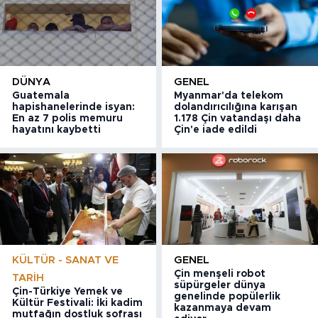
DÜNYA
GENEL
Guatemala
Myanmar'da telekom
hapishanelerinde isyan:
dolandırıcılığına karışan
En az 7 polis memuru
1.178 Çin vatandaşı daha
hayatını kaybetti
Çin'e iade edildi
KÜLTÜR - SANAT VE
GENEL
Çin menşeli robot
TARIH
süpürgeler dünya
Çin-Türkiye Yemek ve
genelinde popülerlik
Kültür Festivali: İki kadim
kazanmaya devam
mutfağın dostluk sofrası