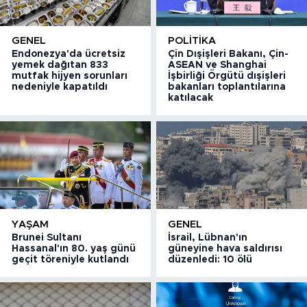
GENEL
POLITIKA
Endonezya'da ücretsiz
Çin Dışişleri Bakanı, Çin-
yemek dağıtan 833
ASEAN ve Shanghai
mutfak hijyen sorunları
İşbirliği Örgütü dışişleri
nedeniyle kapatıldı
bakanları toplantılarına
katılacak
YAŞAM
GENEL
Brunei Sultanı
İsrail, Lübnan'ın
Hassanal'ın 80. yaş günü
güneyine hava saldırısı
geçit töreniyle kutlandı
düzenledi: 10 ölü