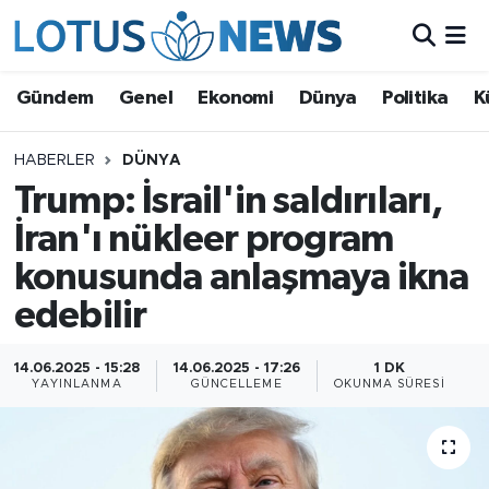
Genel
Gündem
Genel
Ekonomi
Dünya
Politika
K
Ekonomi
HABERLER
DÜNYA
Trump: İsrail'in saldırıları,
Dünya
İran'ı nükleer program
Politika
konusunda anlaşmaya ikna
Kültür - Sanat ve Tarih
edebilir
Yaşam
14.06.2025 - 15:28
14.06.2025 - 17:26
1 DK
YAYINLANMA
GÜNCELLEME
OKUNMA SÜRESI
Bilim ve Teknoloji
Çin Fuarları