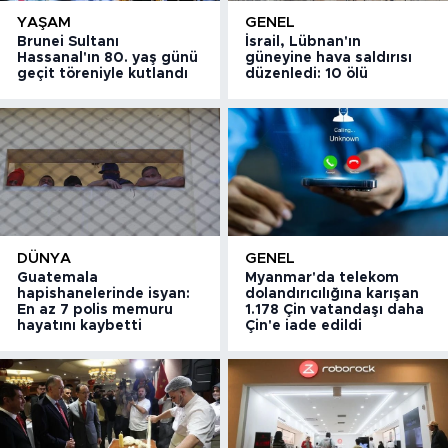
YAŞAM
GENEL
Brunei Sultanı
İsrail, Lübnan'ın
Hassanal'ın 80. yaş günü
güneyine hava saldırısı
geçit töreniyle kutlandı
düzenledi: 10 ölü
DÜNYA
GENEL
Guatemala
Myanmar'da telekom
hapishanelerinde isyan:
dolandırıcılığına karışan
En az 7 polis memuru
1.178 Çin vatandaşı daha
hayatını kaybetti
Çin'e iade edildi