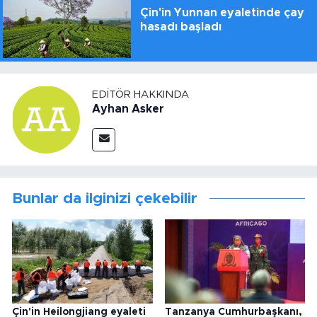
Çin'in Yunnan eyaletinde çay
hasadı başladı
EDITÖR HAKKINDA
Ayhan Asker
Bunlar da ilginizi çekebilir
Çin'in Heilongjiang eyaleti
Tanzanya Cumhurbaşkanı,