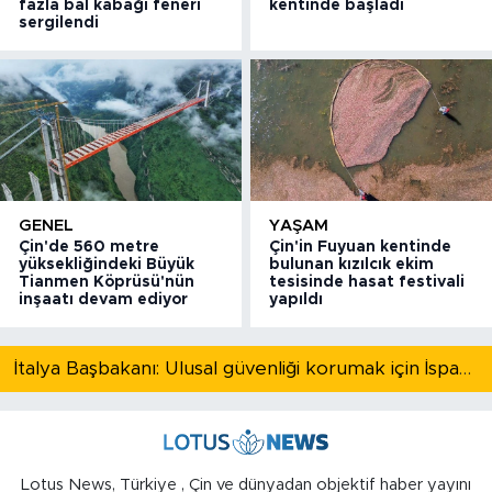
fazla bal kabağı feneri
kentinde başladı
sergilendi
GENEL
YAŞAM
Çin'de 560 metre
Çin'in Fuyuan kentinde
yüksekliğindeki Büyük
bulunan kızılcık ekim
Tianmen Köprüsü'nün
tesisinde hasat festivali
inşaatı devam ediyor
yapıldı
İtalya Başbakanı: Ulusal güvenliği korumak için İspanya ile Schengen kapsamındaki serbest dolaşımı askıya alıyoruz
Lotus News, Türkiye , Çin ve dünyadan objektif haber yayını