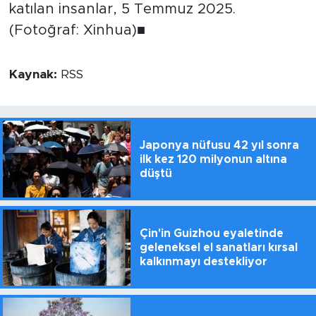
katılan insanlar, 5 Temmuz 2025.
(Fotoğraf: Xinhua)■
Kaynak:
RSS
Japonya nüfusu 42 yıl sonra
ilk kez 120 milyonun altına
düştü
Çin'in Guizhou eyaletinde
geleneksel el sanatları kırsal
kalkınmayı destekliyor