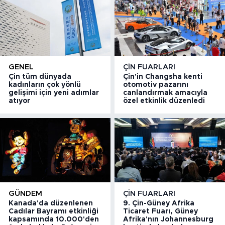
GENEL
ÇIN FUARLARI
Çin tüm dünyada
Çin'in Changsha kenti
kadınların çok yönlü
otomotiv pazarını
gelişimi için yeni adımlar
canlandırmak amacıyla
atıyor
özel etkinlik düzenledi
GÜNDEM
ÇIN FUARLARI
Kanada'da düzenlenen
9. Çin-Güney Afrika
Cadılar Bayramı etkinliği
Ticaret Fuarı, Güney
kapsamında 10.000'den
Afrika'nın Johannesburg