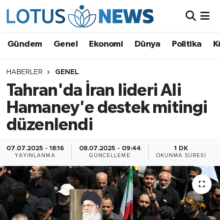
Genel
Gündem
Genel
Ekonomi
Dünya
Politika
K
Ekonomi
HABERLER
GENEL
Tahran'da İran lideri Ali
Dünya
Hamaney'e destek mitingi
Politika
düzenlendi
Kültür - Sanat ve Tarih
07.07.2025 - 18:16
08.07.2025 - 09:44
1 DK
YAYINLANMA
GÜNCELLEME
OKUNMA SÜRESI
Yaşam
Bilim ve Teknoloji
Çin Fuarları