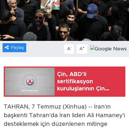
Gündem
Video
Sağlık
Paylaş
-
+
A
A
Foto Haber
Xinhua
Çin, ABD'li
sertifikasyon
Xinhua Türkiye
kuruluşlarının Çin
Zorunlu Sertifikasyon
Seyahat
kapsamındaki fabrika
TAHRAN, 7 Temmuz (Xinhua) -- İran'ın
denetim yetkisini
başkenti Tahran'da İran lideri Ali Hamaney'i
askıya aldı
desteklemek için düzenlenen mitinge