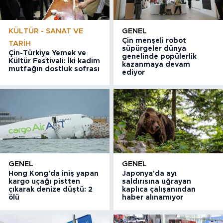
KÜLTÜR - SANAT VE
GENEL
Çin menşeli robot
TARIH
süpürgeler dünya
Çin-Türkiye Yemek ve
genelinde popülerlik
Kültür Festivali: İki kadim
kazanmaya devam
mutfağın dostluk sofrası
ediyor
GENEL
GENEL
Hong Kong'da iniş yapan
Japonya'da ayı
kargo uçağı pistten
saldırısına uğrayan
çıkarak denize düştü: 2
kaplıca çalışanından
ölü
haber alınamıyor