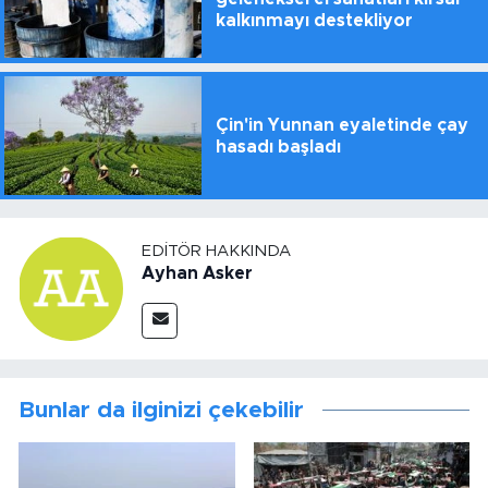
kalkınmayı destekliyor
Çin'in Yunnan eyaletinde çay
hasadı başladı
EDITÖR HAKKINDA
Ayhan Asker
Bunlar da ilginizi çekebilir