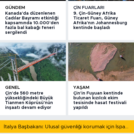
GÜNDEM
ÇIN FUARLARI
Kanada'da düzenlenen
9. Çin-Güney Afrika
Cadılar Bayramı etkinliği
Ticaret Fuarı, Güney
kapsamında 10.000'den
Afrika'nın Johannesburg
fazla bal kabağı feneri
kentinde başladı
sergilendi
GENEL
YAŞAM
Çin'de 560 metre
Çin'in Fuyuan kentinde
yüksekliğindeki Büyük
bulunan kızılcık ekim
Tianmen Köprüsü'nün
tesisinde hasat festivali
inşaatı devam ediyor
yapıldı
İtalya Başbakanı: Ulusal güvenliği korumak için İspanya ile Schengen kapsamındaki serbest dolaşımı askıya alıyoruz