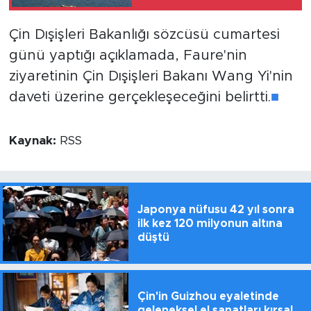
konusunda Umman ile
anlaşmaya yakınız
Çin Dışişleri Bakanlığı sözcüsü cumartesi
günü yaptığı açıklamada, Faure'nin
ziyaretinin Çin Dışişleri Bakanı Wang Yi'nin
daveti üzerine gerçekleşeceğini belirtti.
■
Kaynak:
RSS
Japonya nüfusu 42 yıl sonra
ilk kez 120 milyonun altına
düştü
Çin'in Guizhou eyaletinde
geleneksel el sanatları kırsal