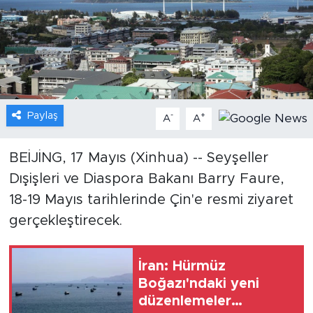
Gündem
Video
Sağlık
Paylaş
-
+
A
A
Foto Haber
BEİJİNG, 17 Mayıs (Xinhua) -- Seyşeller
Xinhua
Dışişleri ve Diaspora Bakanı Barry Faure,
18-19 Mayıs tarihlerinde Çin'e resmi ziyaret
Xinhua Türkiye
gerçekleştirecek.
Seyahat
İran: Hürmüz
Boğazı'ndaki yeni
düzenlemeler