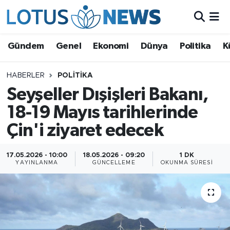
Genel
Gündem
Genel
Ekonomi
Dünya
Politika
K
Ekonomi
HABERLER
POLITIKA
Seyşeller Dışişleri Bakanı,
Dünya
18-19 Mayıs tarihlerinde
Politika
Çin'i ziyaret edecek
Kültür - Sanat ve Tarih
17.05.2026 - 10:00
18.05.2026 - 09:20
1 DK
YAYINLANMA
GÜNCELLEME
OKUNMA SÜRESI
Yaşam
Bilim ve Teknoloji
Çin Fuarları