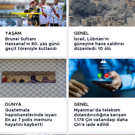
YAŞAM
GENEL
Brunei Sultanı
İsrail, Lübnan'ın
Hassanal'ın 80. yaş günü
güneyine hava saldırısı
geçit töreniyle kutlandı
düzenledi: 10 ölü
DÜNYA
GENEL
Guatemala
Myanmar'da telekom
hapishanelerinde isyan:
dolandırıcılığına karışan
En az 7 polis memuru
1.178 Çin vatandaşı daha
hayatını kaybetti
Çin'e iade edildi