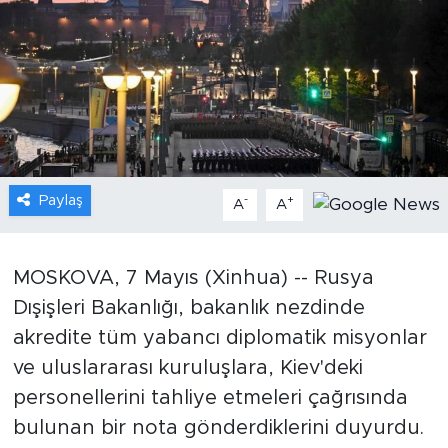
Gündem
Video
Sağlık
Foto Haber
Paylaş
-
+
A
A
Xinhua
MOSKOVA, 7 Mayıs (Xinhua) -- Rusya
Xinhua Türkiye
Dışişleri Bakanlığı, bakanlık nezdinde
akredite tüm yabancı diplomatik misyonlar
Seyahat
ve uluslararası kuruluşlara, Kiev'deki
personellerini tahliye etmeleri çağrısında
bulunan bir nota gönderdiklerini duyurdu.