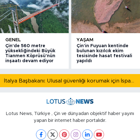
GENEL
YAŞAM
Çin'de 560 metre
Çin'in Fuyuan kentinde
yüksekliğindeki Büyük
bulunan kızılcık ekim
Tianmen Köprüsü'nün
tesisinde hasat festivali
inşaatı devam ediyor
yapıldı
İtalya Başbakanı: Ulusal güvenliği korumak için İspanya ile Schengen kapsamındaki serbest dolaşımı askıya alıyoruz
Lotus News, Türkiye , Çin ve dünyadan objektif haber yayını
yapan bir internet haber portalıdır.