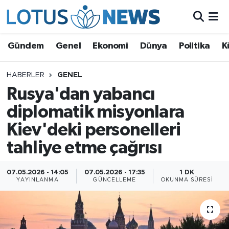
Genel
Gündem
Genel
Ekonomi
Dünya
Politika
K
Ekonomi
HABERLER
GENEL
Rusya'dan yabancı
Dünya
diplomatik misyonlara
Politika
Kiev'deki personelleri
Kültür - Sanat ve Tarih
tahliye etme çağrısı
Yaşam
07.05.2026 - 14:05
07.05.2026 - 17:35
1 DK
YAYINLANMA
GÜNCELLEME
OKUNMA SÜRESI
Bilim ve Teknoloji
Çin Fuarları