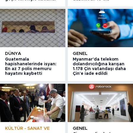
DÜNYA
GENEL
Guatemala
Myanmar'da telekom
hapishanelerinde isyan:
dolandırıcılığına karışan
En az 7 polis memuru
1.178 Çin vatandaşı daha
hayatını kaybetti
Çin'e iade edildi
KÜLTÜR - SANAT VE
GENEL