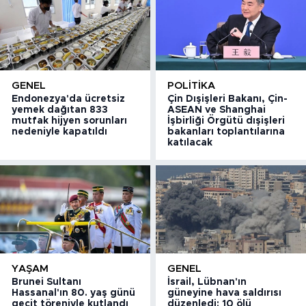
GENEL
POLITIKA
Endonezya'da ücretsiz
Çin Dışişleri Bakanı, Çin-
yemek dağıtan 833
ASEAN ve Shanghai
mutfak hijyen sorunları
İşbirliği Örgütü dışişleri
nedeniyle kapatıldı
bakanları toplantılarına
katılacak
YAŞAM
GENEL
Brunei Sultanı
İsrail, Lübnan'ın
Hassanal'ın 80. yaş günü
güneyine hava saldırısı
geçit töreniyle kutlandı
düzenledi: 10 ölü