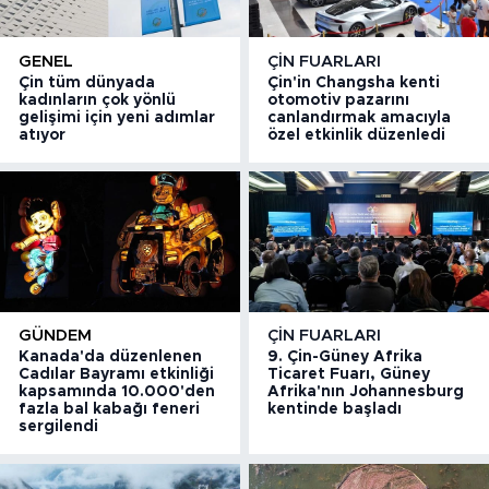
GENEL
ÇIN FUARLARI
Çin tüm dünyada
Çin'in Changsha kenti
kadınların çok yönlü
otomotiv pazarını
gelişimi için yeni adımlar
canlandırmak amacıyla
atıyor
özel etkinlik düzenledi
GÜNDEM
ÇIN FUARLARI
Kanada'da düzenlenen
9. Çin-Güney Afrika
Cadılar Bayramı etkinliği
Ticaret Fuarı, Güney
kapsamında 10.000'den
Afrika'nın Johannesburg
fazla bal kabağı feneri
kentinde başladı
sergilendi