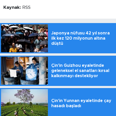
Kaynak:
RSS
Japonya nüfusu 42 yıl sonra
ilk kez 120 milyonun altına
düştü
Çin'in Guizhou eyaletinde
geleneksel el sanatları kırsal
kalkınmayı destekliyor
Çin'in Yunnan eyaletinde çay
hasadı başladı