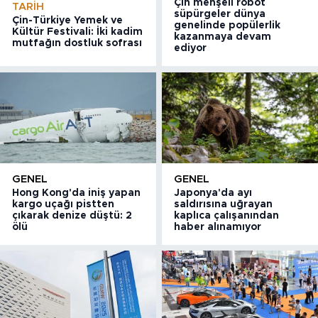
Çin menşeli robot
TARIH
süpürgeler dünya
Çin-Türkiye Yemek ve
genelinde popülerlik
Kültür Festivali: İki kadim
kazanmaya devam
mutfağın dostluk sofrası
ediyor
GENEL
GENEL
Hong Kong'da iniş yapan
Japonya'da ayı
kargo uçağı pistten
saldırısına uğrayan
çıkarak denize düştü: 2
kaplıca çalışanından
ölü
haber alınamıyor