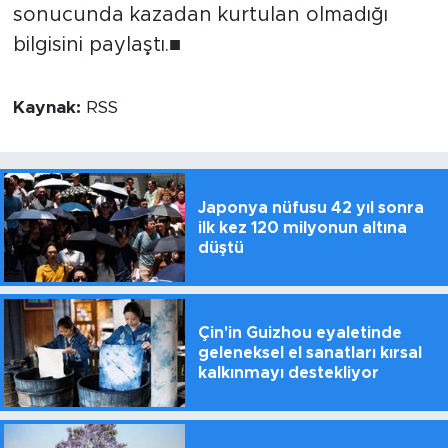
sonucunda kazadan kurtulan olmadığı
bilgisini paylaştı.■
Kaynak:
RSS
Japonya nüfusu 42 yıl sonra
ilk kez 120 milyonun altına
düştü
Çin'in Guizhou eyaletinde
geleneksel el sanatları kırsal
kalkınmayı destekliyor