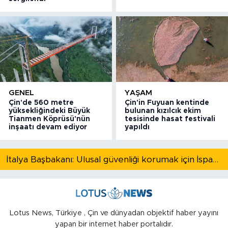
GENEL
YAŞAM
Çin'de 560 metre
Çin'in Fuyuan kentinde
yüksekliğindeki Büyük
bulunan kızılcık ekim
Tianmen Köprüsü'nün
tesisinde hasat festivali
inşaatı devam ediyor
yapıldı
İtalya Başbakanı: Ulusal güvenliği korumak için İspanya ile Schengen kapsamındaki serbest dolaşımı askıya alıyoruz
Lotus News, Türkiye , Çin ve dünyadan objektif haber yayını
yapan bir internet haber portalıdır.