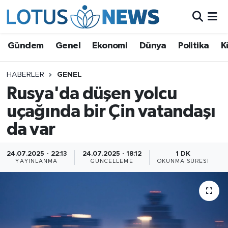
Genel
Gündem
Genel
Ekonomi
Dünya
Politika
K
Ekonomi
HABERLER
GENEL
Rusya'da düşen yolcu
Dünya
uçağında bir Çin vatandaşı
Politika
da var
Kültür - Sanat ve Tarih
24.07.2025 - 22:13
24.07.2025 - 18:12
1 DK
YAYINLANMA
GÜNCELLEME
OKUNMA SÜRESI
Yaşam
Bilim ve Teknoloji
Çin Fuarları