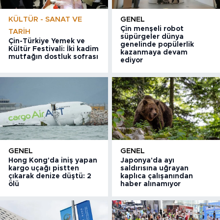
KÜLTÜR - SANAT VE
GENEL
Çin menşeli robot
TARIH
süpürgeler dünya
Çin-Türkiye Yemek ve
genelinde popülerlik
Kültür Festivali: İki kadim
kazanmaya devam
mutfağın dostluk sofrası
ediyor
GENEL
GENEL
Hong Kong'da iniş yapan
Japonya'da ayı
kargo uçağı pistten
saldırısına uğrayan
çıkarak denize düştü: 2
kaplıca çalışanından
ölü
haber alınamıyor