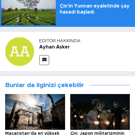
Çin'in Yunnan eyaletinde çay
hasadı başladı
EDITÖR HAKKINDA
Ayhan Asker
Bunlar da ilginizi çekebilir
Macaristan'da en yüksek
Çin: Japon militarizminin