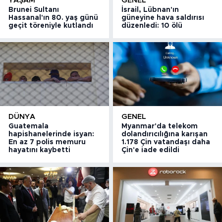
YAŞAM
GENEL
Brunei Sultanı
İsrail, Lübnan'ın
Hassanal'ın 80. yaş günü
güneyine hava saldırısı
geçit töreniyle kutlandı
düzenledi: 10 ölü
DÜNYA
GENEL
Guatemala
Myanmar'da telekom
hapishanelerinde isyan:
dolandırıcılığına karışan
En az 7 polis memuru
1.178 Çin vatandaşı daha
hayatını kaybetti
Çin'e iade edildi