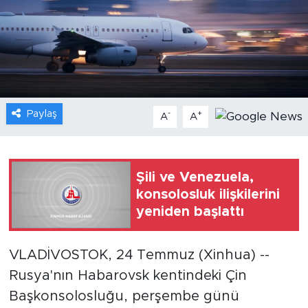
Gündem
Video
Sağlık
Paylaş
-
+
A
A
Foto Haber
Xinhua
Şili ve Venezuela,
konsolosluk ilişkilerini
Xinhua Türkiye
yeniden başlattı
Seyahat
VLADİVOSTOK, 24 Temmuz (Xinhua) --
Rusya'nın Habarovsk kentindeki Çin
Başkonsolosluğu, perşembe günü