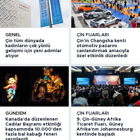
GENEL
ÇIN FUARLARI
Çin tüm dünyada
Çin'in Changsha kenti
kadınların çok yönlü
otomotiv pazarını
gelişimi için yeni adımlar
canlandırmak amacıyla
atıyor
özel etkinlik düzenledi
GÜNDEM
ÇIN FUARLARI
Kanada'da düzenlenen
9. Çin-Güney Afrika
Cadılar Bayramı etkinliği
Ticaret Fuarı, Güney
kapsamında 10.000'den
Afrika'nın Johannesburg
fazla bal kabağı feneri
kentinde başladı
sergilendi