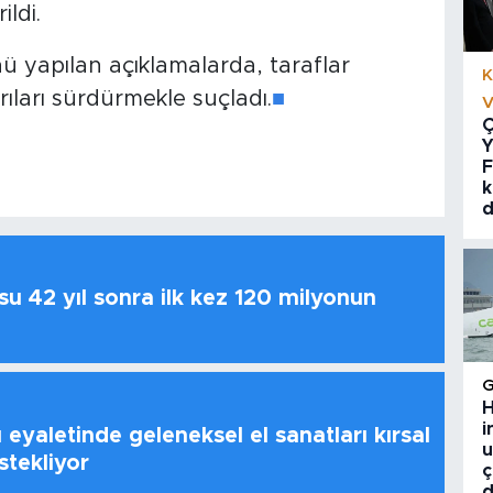
ildi.
yapılan açıklamalarda, taraflar
K
rıları sürdürmekle suçladı.
■
V
Ç
Y
F
k
d
u 42 yıl sonra ilk kez 120 milyonun
H
i
 eyaletinde geleneksel el sanatları kırsal
u
stekliyor
ç
d