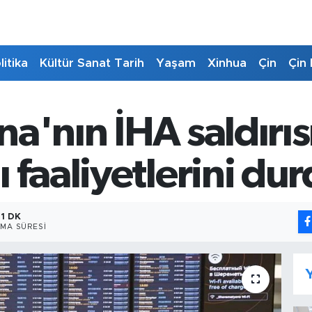
litika
Kültür Sanat Tarih
Yaşam
Xinhua
Çin
Çin 
a'nın İHA saldırıs
 faaliyetlerini du
1 DK
MA SÜRESI
Y