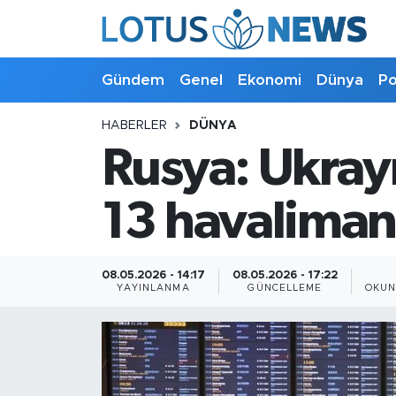
Genel
Gündem
Genel
Ekonomi
Dünya
Po
Ekonomi
HABERLER
DÜNYA
Rusya: Ukrayn
Dünya
Politika
13 havalimanı
Kültür - Sanat ve Tarih
08.05.2026 - 14:17
08.05.2026 - 17:22
YAYINLANMA
GÜNCELLEME
OKUN
Yaşam
Bilim ve Teknoloji
Çin Fuarları