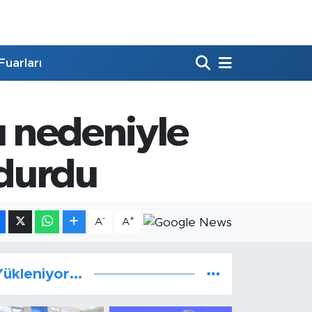
Fuarları
ı nedeniyle
rdurdu
-
+
A
A
ükleniyor...