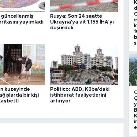
K
d
C
n güncellenmiş
Rusya: Son 24 saatte
e
aritasını yayımladı
Ukrayna'ya ait 1.155 İHA'yı
k
düşürdük
1
b
s
ın kuzeyinde
Politico: ABD, Küba'daki
ağışlarda bir kişi
istihbarat faaliyetlerini
Ç
kaybetti
artırıyor
y
B
K
i
e