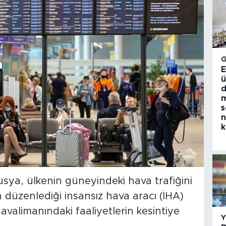
E
ü
d
m
s
n
k
ya, ülkenin güneyindeki hava trafiğini
düzenlediği insansız hava aracı (İHA)
havalimanındaki faaliyetlerin kesintiye