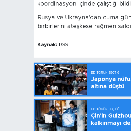
koordinasyon içinde çalıştığı bildir
Rusya ve Ukrayna'dan cuma günü 
birbirlerini ateşkese rağmen saldı
Kaynak:
RSS
EDITÖRÜN SEÇTIĞI
Japonya nüfus
altına düştü
EDITÖRÜN SEÇTIĞI
Çin'in Guizhou
kalkınmayı de