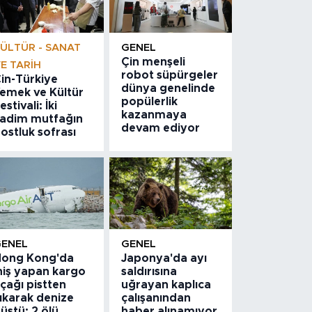
ÜLTÜR - SANAT
GENEL
Çin menşeli
E TARIH
robot süpürgeler
in-Türkiye
dünya genelinde
emek ve Kültür
popülerlik
estivali: İki
kazanmaya
adim mutfağın
devam ediyor
ostluk sofrası
GENEL
GENEL
ong Kong'da
Japonya'da ayı
niş yapan kargo
saldırısına
çağı pistten
uğrayan kaplıca
ıkarak denize
çalışanından
üştü: 2 ölü
haber alınamıyor