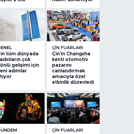
GENEL
ÇIN FUARLARI
in tüm dünyada
Çin'in Changsha
adınların çok
kenti otomotiv
önlü gelişimi için
pazarını
eni adımlar
canlandırmak
tıyor
amacıyla özel
etkinlik düzenledi
GÜNDEM
ÇIN FUARLARI