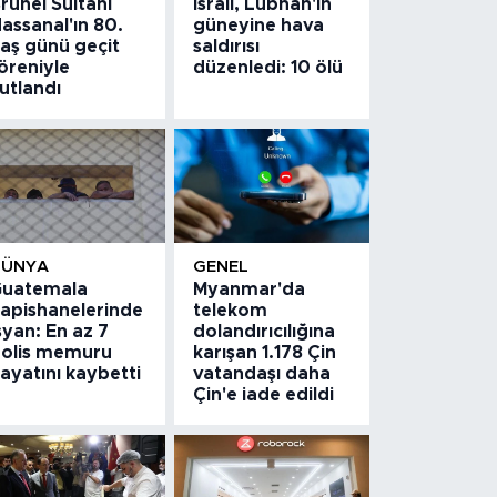
runei Sultanı
İsrail, Lübnan'ın
assanal'ın 80.
güneyine hava
aş günü geçit
saldırısı
öreniyle
düzenledi: 10 ölü
utlandı
DÜNYA
GENEL
uatemala
Myanmar'da
apishanelerinde
telekom
syan: En az 7
dolandırıcılığına
olis memuru
karışan 1.178 Çin
ayatını kaybetti
vatandaşı daha
Çin'e iade edildi