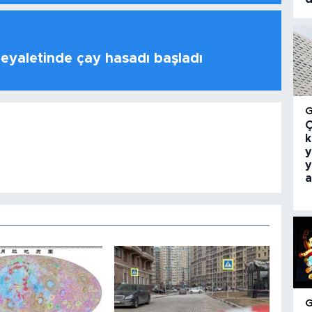
 eyaletinde çay hasadı başladı
Ç
k
y
y
a