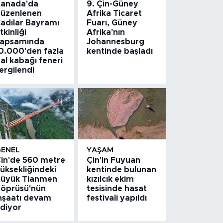
anada'da
9. Çin-Güney
üzenlenen
Afrika Ticaret
adılar Bayramı
Fuarı, Güney
tkinliği
Afrika'nın
apsamında
Johannesburg
0.000'den fazla
kentinde başladı
al kabağı feneri
ergilendi
GENEL
YAŞAM
in'de 560 metre
Çin'in Fuyuan
üksekliğindeki
kentinde bulunan
üyük Tianmen
kızılcık ekim
öprüsü'nün
tesisinde hasat
nşaatı devam
festivali yapıldı
diyor