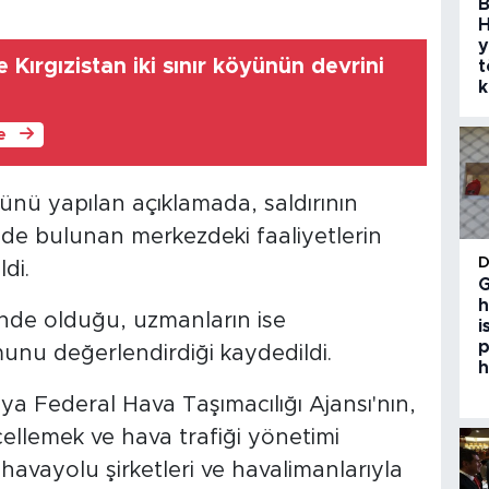
B
H
y
 Kırgızistan iki sınır köyünün devrini
t
k
le
nü yapılan açıklamada, saldırının
e bulunan merkezdeki faaliyetlerin
ldi.
G
h
nde olduğu, uzmanların ise
i
p
nu değerlendirdiği kaydedildi.
h
ya Federal Hava Taşımacılığı Ajansı'nın,
ellemek ve hava trafiği yönetimi
havayolu şirketleri ve havalimanlarıyla