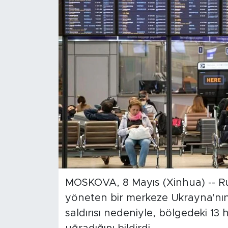
Gündem
Video
Sağlık
Foto Haber
Xinhua
Xinhua Türkiye
Seyahat
MOSKOVA, 8 Mayıs (Xinhua) -- Rus
yöneten bir merkeze Ukrayna'nın 
saldırısı nedeniyle, bölgedeki 13 