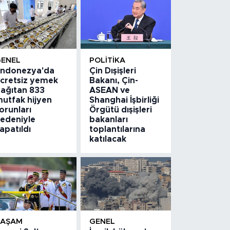
GENEL
POLITIKA
ndonezya'da
Çin Dışişleri
cretsiz yemek
Bakanı, Çin-
ağıtan 833
ASEAN ve
utfak hijyen
Shanghai İşbirliği
orunları
Örgütü dışişleri
edeniyle
bakanları
apatıldı
toplantılarına
katılacak
YAŞAM
GENEL