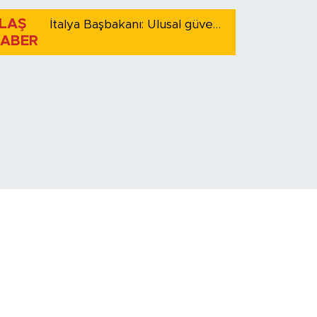
LAŞ
İtalya Başbakanı: Ulusal güvenliği korumak için İspanya ile Schengen kapsamındaki serbest dolaşımı askıya alıyoruz
ABER