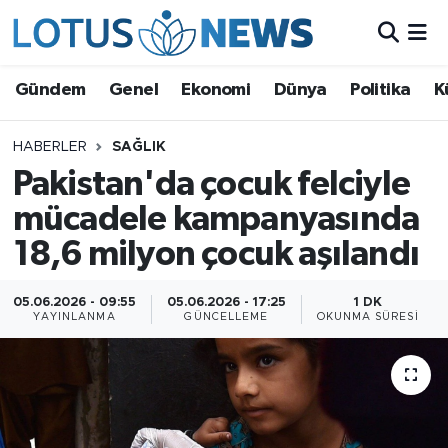
Genel
Gündem
Genel
Ekonomi
Dünya
Politika
K
Ekonomi
HABERLER
SAĞLIK
Pakistan'da çocuk felciyle
Dünya
mücadele kampanyasında
Politika
18,6 milyon çocuk aşılandı
Kültür - Sanat ve Tarih
05.06.2026 - 09:55
05.06.2026 - 17:25
1 DK
YAYINLANMA
GÜNCELLEME
OKUNMA SÜRESI
Yaşam
Bilim ve Teknoloji
Çin Fuarları