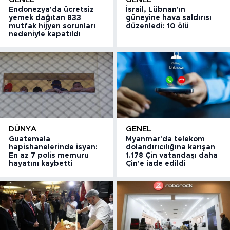
Endonezya'da ücretsiz
İsrail, Lübnan'ın
yemek dağıtan 833
güneyine hava saldırısı
mutfak hijyen sorunları
düzenledi: 10 ölü
nedeniyle kapatıldı
DÜNYA
GENEL
Guatemala
Myanmar'da telekom
hapishanelerinde isyan:
dolandırıcılığına karışan
En az 7 polis memuru
1.178 Çin vatandaşı daha
hayatını kaybetti
Çin'e iade edildi