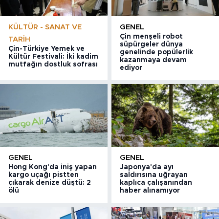
KÜLTÜR - SANAT VE
GENEL
Çin menşeli robot
TARIH
süpürgeler dünya
Çin-Türkiye Yemek ve
genelinde popülerlik
Kültür Festivali: İki kadim
kazanmaya devam
mutfağın dostluk sofrası
ediyor
GENEL
GENEL
Hong Kong'da iniş yapan
Japonya'da ayı
kargo uçağı pistten
saldırısına uğrayan
çıkarak denize düştü: 2
kaplıca çalışanından
ölü
haber alınamıyor