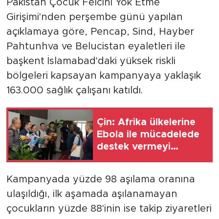
Pakistan Çocuk Felcini Yok Etme
Girişimi'nden perşembe günü yapılan
açıklamaya göre, Pencap, Sind, Hayber
Pahtunhva ve Belucistan eyaletleri ile
başkent İslamabad'daki yüksek riskli
bölgeleri kapsayan kampanyaya yaklaşık
163.000 sağlık çalışanı katıldı.
Çin: Afrika ülkelerine
Ebola ile mücadelede
destek vermeyi
sürdüreceğiz
Kampanyada yüzde 98 aşılama oranına
ulaşıldığı, ilk aşamada aşılanamayan
çocukların yüzde 88'inin ise takip ziyaretleri