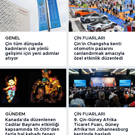
GENEL
ÇIN FUARLARI
Çin tüm dünyada
Çin'in Changsha kenti
kadınların çok yönlü
otomotiv pazarını
gelişimi için yeni adımlar
canlandırmak amacıyla
atıyor
özel etkinlik düzenledi
GÜNDEM
ÇIN FUARLARI
Kanada'da düzenlenen
9. Çin-Güney Afrika
Cadılar Bayramı etkinliği
Ticaret Fuarı, Güney
kapsamında 10.000'den
Afrika'nın Johannesburg
fazla bal kabağı feneri
kentinde başladı