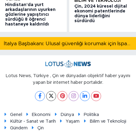
BILIM VE TEKNOLOJI
Hindistan'da yurt
Çin, 2024 küresel dijital
arkadaşlarının uyurken
ekonomi patentlerinde
gözlerine yapıştırıcı
dünya liderliğini
sürdüğü 8 öğrenci
sürdürdü
hastaneye kaldırıldı
İtalya Başbakanı: Ulusal güvenliği korumak için İspanya ile Schengen kapsamındaki serbest dolaşımı askıya alıyoruz
Lotus News, Türkiye , Çin ve dünyadan objektif haber yayını
yapan bir internet haber portalıdır.
Genel
Ekonomi
Dünya
Politika
Kültür - Sanat ve Tarih
Yaşam
Bilim ve Teknoloji
Gündem
Çin