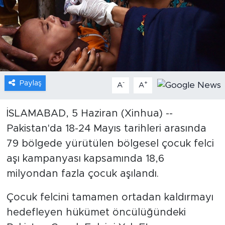
Gündem
Video
Sağlık
Paylaş
-
+
A
A
Foto Haber
İSLAMABAD, 5 Haziran (Xinhua) --
Xinhua
Pakistan'da 18-24 Mayıs tarihleri arasında
79 bölgede yürütülen bölgesel çocuk felci
Xinhua Türkiye
aşı kampanyası kapsamında 18,6
Seyahat
milyondan fazla çocuk aşılandı.
Çocuk felcini tamamen ortadan kaldırmayı
hedefleyen hükümet öncülüğündeki