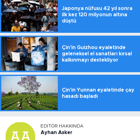
Japonya nüfusu 42 yıl sonra
ilk kez 120 milyonun altına
düştü
Çin'in Guizhou eyaletinde
geleneksel el sanatları kırsal
kalkınmayı destekliyor
Çin'in Yunnan eyaletinde çay
hasadı başladı
EDITÖR HAKKINDA
Ayhan Asker