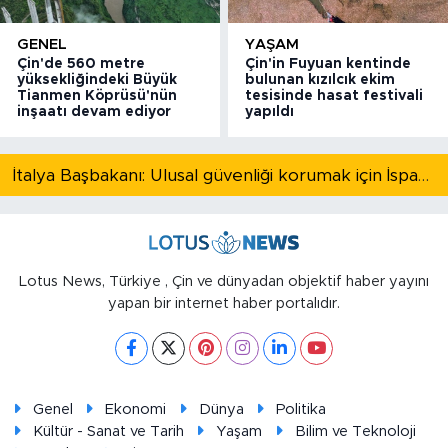
GENEL
YAŞAM
Çin'de 560 metre
Çin'in Fuyuan kentinde
yüksekliğindeki Büyük
bulunan kızılcık ekim
Tianmen Köprüsü'nün
tesisinde hasat festivali
inşaatı devam ediyor
yapıldı
İtalya Başbakanı: Ulusal güvenliği korumak için İspanya ile Schengen kapsamındaki serbest dolaşımı askıya alıyoruz
Lotus News, Türkiye , Çin ve dünyadan objektif haber yayını
yapan bir internet haber portalıdır.
Genel
Ekonomi
Dünya
Politika
Kültür - Sanat ve Tarih
Yaşam
Bilim ve Teknoloji