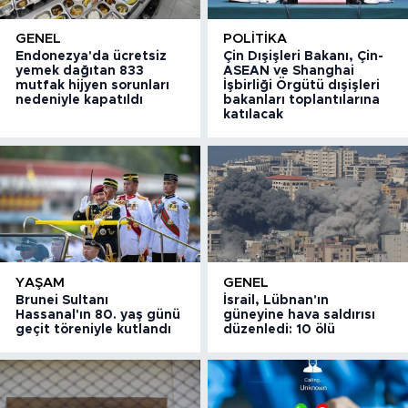
GENEL
POLITIKA
Endonezya'da ücretsiz
Çin Dışişleri Bakanı, Çin-
yemek dağıtan 833
ASEAN ve Shanghai
mutfak hijyen sorunları
İşbirliği Örgütü dışişleri
nedeniyle kapatıldı
bakanları toplantılarına
katılacak
YAŞAM
GENEL
Brunei Sultanı
İsrail, Lübnan'ın
Hassanal'ın 80. yaş günü
güneyine hava saldırısı
geçit töreniyle kutlandı
düzenledi: 10 ölü