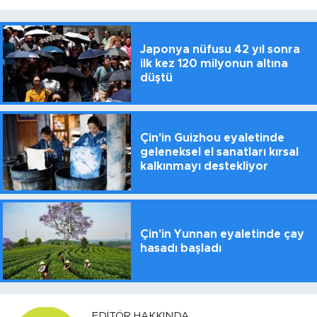
Japonya nüfusu 42 yıl sonra
ilk kez 120 milyonun altına
düştü
Çin'in Guizhou eyaletinde
geleneksel el sanatları kırsal
kalkınmayı destekliyor
Çin'in Yunnan eyaletinde çay
hasadı başladı
EDITÖR HAKKINDA