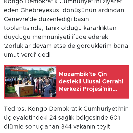
Kongo Demokratik Cumhuriyeti'ni ziyaret
eden Ghebreyesus, dönüşünün ardından
Cenevre'de düzenlediği basın
toplantısında, tanık olduğu kararlılıktan
duyduğu memnuniyeti ifade ederek,
'Zorluklar devam etse de gördüklerim bana
umut verdi' dedi.
Mozambik'te Çin
destekli Ulusal Cerrahi
Merkezi Projesi'nin
temel atma töreni
düzenlendi
Tedros, Kongo Demokratik Cumhuriyeti'nin
üç eyaletindeki 24 sağlık bölgesinde 60'ı
ölümle sonuçlanan 344 vakanın teyit