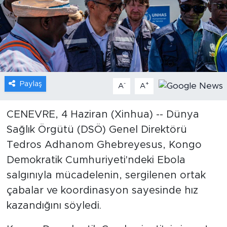
Gündem
Video
Sağlık
Paylaş
-
+
A
A
Foto Haber
CENEVRE, 4 Haziran (Xinhua) -- Dünya
Xinhua
Sağlık Örgütü (DSÖ) Genel Direktörü
Tedros Adhanom Ghebreyesus, Kongo
Xinhua Türkiye
Demokratik Cumhuriyeti'ndeki Ebola
Seyahat
salgınıyla mücadelenin, sergilenen ortak
çabalar ve koordinasyon sayesinde hız
kazandığını söyledi.