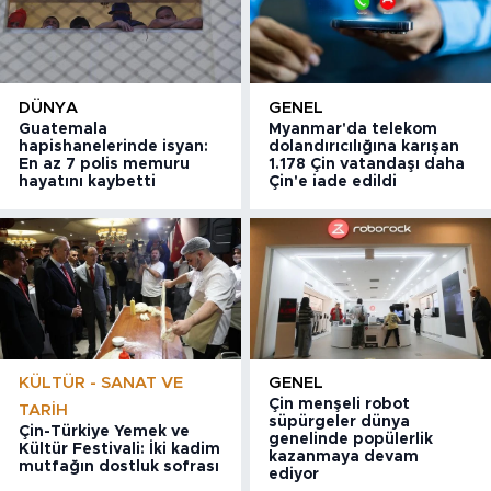
DÜNYA
GENEL
Guatemala
Myanmar'da telekom
hapishanelerinde isyan:
dolandırıcılığına karışan
En az 7 polis memuru
1.178 Çin vatandaşı daha
hayatını kaybetti
Çin'e iade edildi
KÜLTÜR - SANAT VE
GENEL
Çin menşeli robot
TARIH
süpürgeler dünya
Çin-Türkiye Yemek ve
genelinde popülerlik
Kültür Festivali: İki kadim
kazanmaya devam
mutfağın dostluk sofrası
ediyor