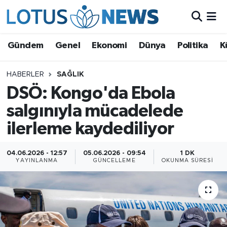
Genel
Gündem
Genel
Ekonomi
Dünya
Politika
K
Ekonomi
HABERLER
SAĞLIK
DSÖ: Kongo'da Ebola
Dünya
salgınıyla mücadelede
Politika
ilerleme kaydediliyor
Kültür - Sanat ve Tarih
04.06.2026 - 12:57
05.06.2026 - 09:54
1 DK
YAYINLANMA
GÜNCELLEME
OKUNMA SÜRESI
Yaşam
Bilim ve Teknoloji
Çin Fuarları