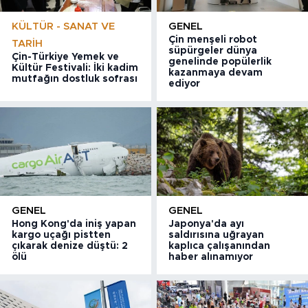
KÜLTÜR - SANAT VE
GENEL
Çin menşeli robot
TARIH
süpürgeler dünya
Çin-Türkiye Yemek ve
genelinde popülerlik
Kültür Festivali: İki kadim
kazanmaya devam
mutfağın dostluk sofrası
ediyor
GENEL
GENEL
Hong Kong'da iniş yapan
Japonya'da ayı
kargo uçağı pistten
saldırısına uğrayan
çıkarak denize düştü: 2
kaplıca çalışanından
ölü
haber alınamıyor