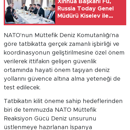
Xinhua Başkanı Fu,
Russia Today Genel
Müdürü Kiselev ile
görüştü
NATO'nun Müttefik Deniz Komutanlığı'na
göre tatbikatta gerçek zamanlı işbirliği ve
koordinasyonun geliştirilmesine özel önem
verilerek ittifakın gelişen güvenlik
ortamında hayati önem taşıyan deniz
yollarını güvence altına alma yeteneği de
test edilecek.
Tatbikatın kilit öneme sahip hedeflerinden
biri de temmuzda NATO Müttefik
Reaksiyon Gücü Deniz unsurunu
üstlenmeye hazırlanan İspanya