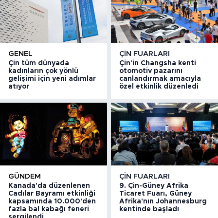
GENEL
ÇIN FUARLARI
Çin tüm dünyada
Çin'in Changsha kenti
kadınların çok yönlü
otomotiv pazarını
gelişimi için yeni adımlar
canlandırmak amacıyla
atıyor
özel etkinlik düzenledi
GÜNDEM
ÇIN FUARLARI
Kanada'da düzenlenen
9. Çin-Güney Afrika
Cadılar Bayramı etkinliği
Ticaret Fuarı, Güney
kapsamında 10.000'den
Afrika'nın Johannesburg
fazla bal kabağı feneri
kentinde başladı
sergilendi