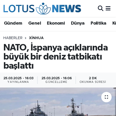
Genel
Gündem
Genel
Ekonomi
Dünya
Politika
K
Ekonomi
HABERLER
XINHUA
NATO, İspanya açıklarında
Dünya
büyük bir deniz tatbikatı
Politika
başlattı
Kültür - Sanat ve Tarih
25.03.2025 - 16:03
25.03.2025 - 16:06
2 DK
YAYINLANMA
GÜNCELLEME
OKUNMA SÜRESI
Yaşam
Bilim ve Teknoloji
Çin Fuarları