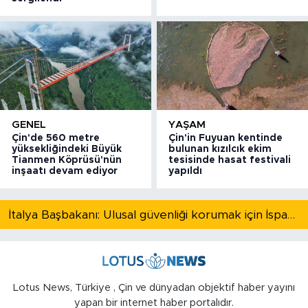
GENEL
YAŞAM
Çin'de 560 metre
Çin'in Fuyuan kentinde
yüksekliğindeki Büyük
bulunan kızılcık ekim
Tianmen Köprüsü'nün
tesisinde hasat festivali
inşaatı devam ediyor
yapıldı
İtalya Başbakanı: Ulusal güvenliği korumak için İspanya ile Schengen kapsamındaki serbest dolaşımı askıya alıyoruz
Lotus News, Türkiye , Çin ve dünyadan objektif haber yayını
yapan bir internet haber portalıdır.