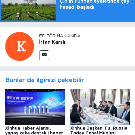
Çin'in Yunnan eyaletinde çay
hasadı başladı
EDITÖR HAKKINDA
İrfan Karslı
Bunlar da ilginizi çekebilir
Xinhua Haber Ajansı,
Xinhua Başkanı Fu, Russia
yapay zeka destekli haber
Today Genel Müdürü