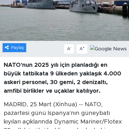
Gündem
Video
Sağlık
Paylaş
-
+
A
A
Foto Haber
NATO'nun 2025 yılı için planladığı en
Xinhua
büyük tatbikata 9 ülkeden yaklaşık 4.000
askeri personel, 30 gemi, 2 denizaltı,
Xinhua Türkiye
amfibi birlikler ve uçaklar katılıyor.
Seyahat
MADRİD, 25 Mart (Xinhua) -- NATO,
pazartesi günü İspanya'nın güneybatı
kıyıları açıklarında Dynamic Mariner/Flotex