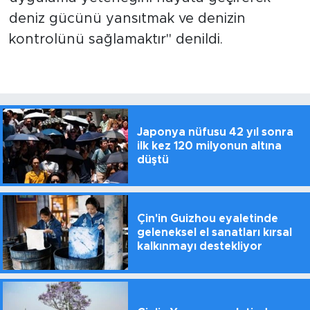
deniz gücünü yansıtmak ve denizin
kontrolünü sağlamaktır" denildi.
Japonya nüfusu 42 yıl sonra
ilk kez 120 milyonun altına
düştü
Çin'in Guizhou eyaletinde
geleneksel el sanatları kırsal
kalkınmayı destekliyor