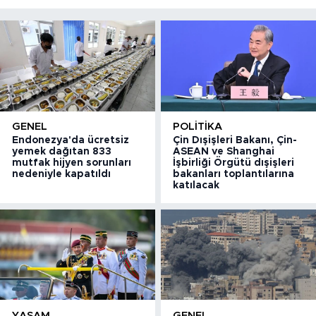
GENEL
POLITIKA
Endonezya'da ücretsiz
Çin Dışişleri Bakanı, Çin-
yemek dağıtan 833
ASEAN ve Shanghai
mutfak hijyen sorunları
İşbirliği Örgütü dışişleri
nedeniyle kapatıldı
bakanları toplantılarına
katılacak
YAŞAM
GENEL