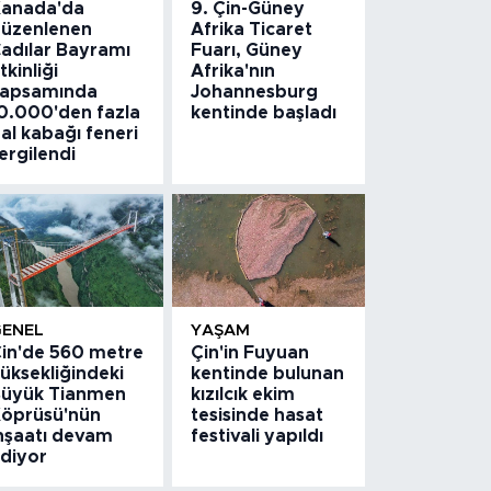
anada'da
9. Çin-Güney
üzenlenen
Afrika Ticaret
adılar Bayramı
Fuarı, Güney
tkinliği
Afrika'nın
apsamında
Johannesburg
0.000'den fazla
kentinde başladı
al kabağı feneri
ergilendi
GENEL
YAŞAM
in'de 560 metre
Çin'in Fuyuan
üksekliğindeki
kentinde bulunan
üyük Tianmen
kızılcık ekim
öprüsü'nün
tesisinde hasat
nşaatı devam
festivali yapıldı
diyor