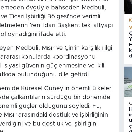
lerlemeden övgüyle bahseden Medbuli,
 Ticari İşbirliği Bölgesi'nde verimli
K
şletmelerin Yeni İdari Başkent'teki altyapı
V
ol oynadığını ifade etti.
Ç
Y
F
eyen Medbuli, Mısır ve Çin'in karşılıklı ilgi
k
d
slararası konularda koordinasyonu
 siyasi güvenin güçlenmesine ve ikili
 katkıda bulunduğunu dile getirdi.
em de Küresel Güney'in önemli ülkeleri
zeyde çalkantıların sürdüğü bir dönemde
 önemli güçler olduğunu söyledi. Fu,
H
 Mısır arasındaki dostluk ve işbirliğinin
i
u
verdiğini ve bu dostluk ve işbirliğini
ç
d