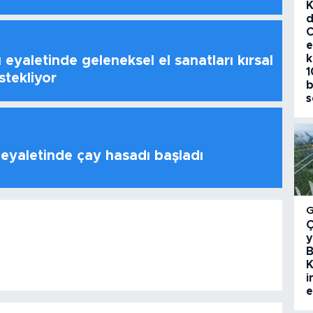
K
d
C
e
k
 eyaletinde geleneksel el sanatları kırsal
1
stekliyor
b
s
 eyaletinde çay hasadı başladı
Ç
y
B
K
i
e