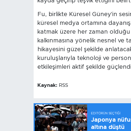
kayda geçirip teşvik ettiğini belirtt
Fu, birlikte Küresel Güney'in ses
küresel medya ortamına dayanışma
katmak üzere her zaman olduğu g
kalkınmasına yönelik nesnel ve tar
hikayesini güzel şekilde anlataca
kuruluşlarıyla teknoloji ve persone
etkileşimleri aktif şekilde güçlend
Kaynak:
RSS
EDITÖRÜN SEÇTIĞI
Japonya nüfus
altına düştü