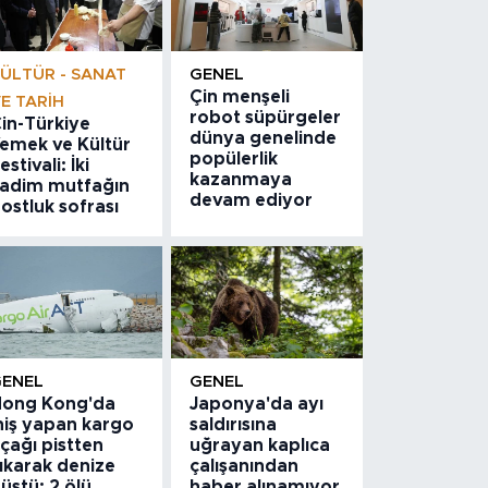
ÜLTÜR - SANAT
GENEL
Çin menşeli
E TARIH
robot süpürgeler
in-Türkiye
dünya genelinde
emek ve Kültür
popülerlik
estivali: İki
kazanmaya
adim mutfağın
devam ediyor
ostluk sofrası
GENEL
GENEL
ong Kong'da
Japonya'da ayı
niş yapan kargo
saldırısına
çağı pistten
uğrayan kaplıca
ıkarak denize
çalışanından
üştü: 2 ölü
haber alınamıyor