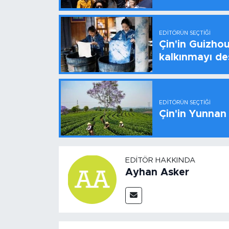
EDITÖRÜN SEÇTIĞI
Çin'in Guizhou
kalkınmayı de
EDITÖRÜN SEÇTIĞI
Çin'in Yunnan
EDITÖR HAKKINDA
Ayhan Asker