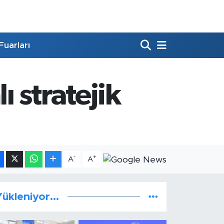
Fuarları
ı stratejik
-
+
A
A
ükleniyor...