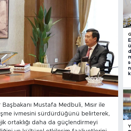
E
ü
d
m
s
n
k
r Başbakanı Mustafa Medbuli, Mısır ile
elişme ivmesini sürdürdüğünü belirterek,
ejik ortaklığı daha da güçlendirmeyi