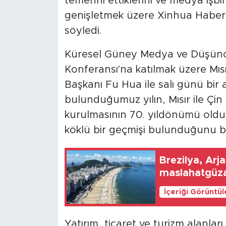
temenni ettiklerini ve medya işbirli
genişletmek üzere Xinhua Haber Aj
söyledi.
Küresel Güney Medya ve Düşünce
Konferansı'na katılmak üzere Mıs
Başkanı Fu Hua ile salı günü bir 
bulunduğumuz yılın, Mısır ile Çin a
kurulmasının 70. yıldönümü olduğ
köklü bir geçmişi bulunduğunu bel
Brezilya, Arjan
maslahatgüza
İçeriği Görüntü
Yatırım, ticaret ve turizm alanla