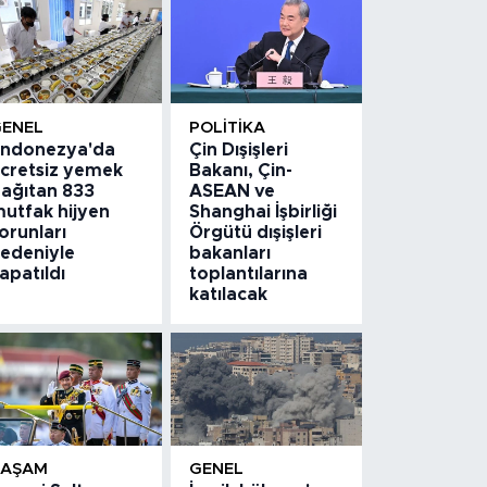
GENEL
POLITIKA
ndonezya'da
Çin Dışişleri
cretsiz yemek
Bakanı, Çin-
ağıtan 833
ASEAN ve
utfak hijyen
Shanghai İşbirliği
orunları
Örgütü dışişleri
edeniyle
bakanları
apatıldı
toplantılarına
katılacak
YAŞAM
GENEL