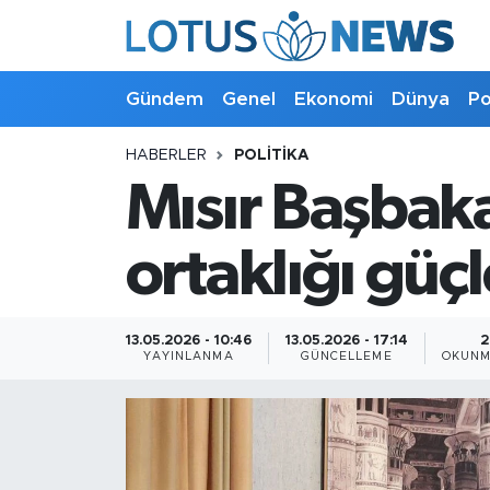
Genel
Gündem
Genel
Ekonomi
Dünya
Po
Ekonomi
HABERLER
POLITIKA
Mısır Başbakan
Dünya
Politika
ortaklığı güç
Kültür - Sanat ve Tarih
13.05.2026 - 10:46
13.05.2026 - 17:14
2
YAYINLANMA
GÜNCELLEME
OKUNM
Yaşam
Bilim ve Teknoloji
Çin Fuarları