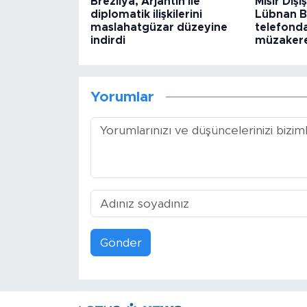
Brezilya, Arjantin ile
Mısır Dışi
diplomatik ilişkilerini
Lübnan B
maslahatgüzar düzeyine
telefonda
indirdi
müzakerel
Yorumlar
Gönder