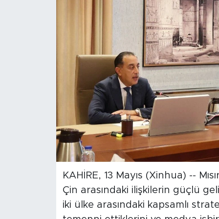
Gündem
Video
Sağlık
Foto Haber
Xinhua
Xinhua Türkiye
Seyahat
KAHİRE, 13 Mayıs (Xinhua) -- Mısı
Çin arasındaki ilişkilerin güçlü g
iki ülke arasındaki kapsamlı strat