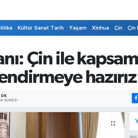
litika
Kültür Sanat Tarih
Yaşam
Xinhua
Çin
Çin 
ı: Çin ile kapsaml
lendirmeye hazırız
 DK
A SÜRESI
Y