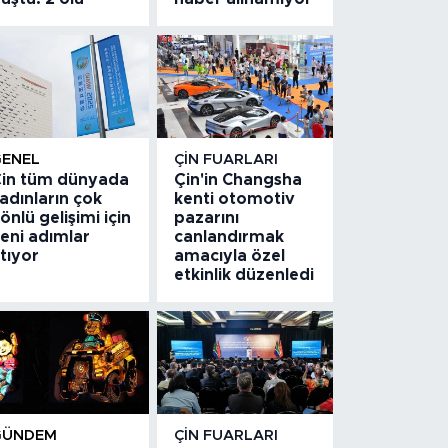
GENEL
ÇIN FUARLARI
in tüm dünyada
Çin'in Changsha
adınların çok
kenti otomotiv
önlü gelişimi için
pazarını
eni adımlar
canlandırmak
tıyor
amacıyla özel
etkinlik düzenledi
GÜNDEM
ÇIN FUARLARI