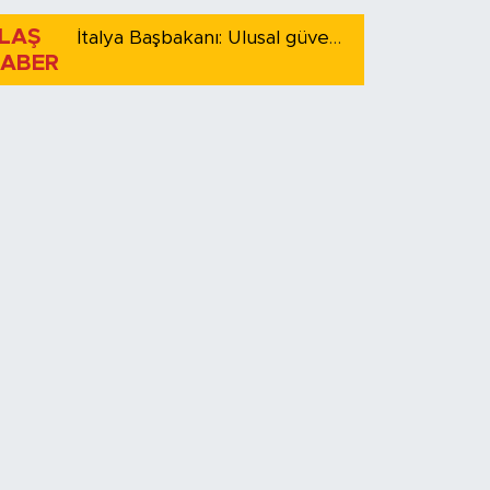
LAŞ
İtalya Başbakanı: Ulusal güvenliği korumak için İspanya ile Schengen kapsamındaki serbest dolaşımı askıya alıyoruz
ABER