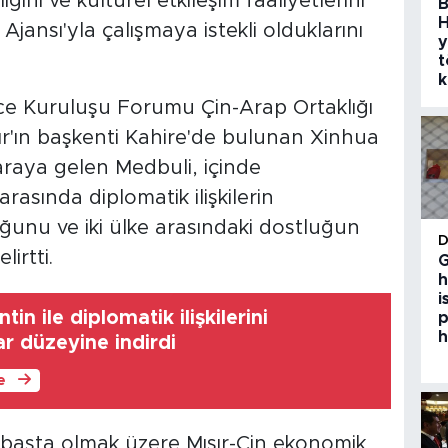
ğini ve kültürel etkileşim faaliyetlerini
B
H
ansı'yla çalışmaya istekli olduklarını
y
t
k
 Kuruluşu Forumu Çin-Arap Ortaklığı
ır'ın başkenti Kahire'de bulunan Xinhua
araya gelen Medbuli, içinde
rasında diplomatik ilişkilerin
unu ve iki ülke arasındaki dostluğun
irtti.
G
h
i
tin ile diplomatik ilişkilerini
p
h
r düzeyine indirdi
le
rı başta olmak üzere Mısır-Çin ekonomik