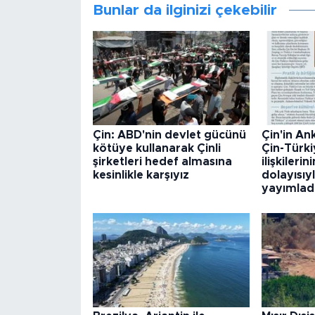
Bunlar da ilginizi çekebilir
Çin: ABD'nin devlet gücünü
Çin'in An
kötüye kullanarak Çinli
Çin-Türki
şirketleri hedef almasına
ilişkileri
kesinlikle karşıyız
dolayısıy
yayımlad