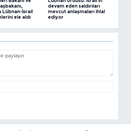
şleri Bakanı ve
Lübnan ordusu: İsrail'in
aşbakanı,
devam eden saldırıları
 Lübnan-İsrail
mevcut anlaşmaları ihlal
erini ele aldı
ediyor