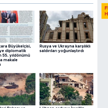
F
H
kara Büyükelçisi,
Rusya ve Ukrayna karşılıklı
ye diplomatik
saldırıları yoğunlaştırdı
nin 55. yıldönümü
la makale
ı