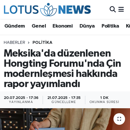
Genel
Gündem
Genel
Ekonomi
Dünya
Politika
K
Ekonomi
HABERLER
POLITIKA
Meksika'da düzenlenen
Dünya
Hongting Forumu'nda Çin
Politika
modernleşmesi hakkında
Kültür - Sanat ve Tarih
rapor yayımlandı
Yaşam
20.07.2025 - 17:36
21.07.2025 - 17:35
1 DK
YAYINLANMA
GÜNCELLEME
OKUNMA SÜRESI
Bilim ve Teknoloji
Çin Fuarları