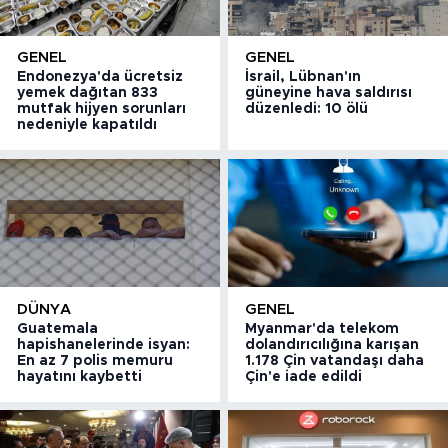
GENEL
GENEL
Endonezya'da ücretsiz
İsrail, Lübnan'ın
yemek dağıtan 833
güneyine hava saldırısı
mutfak hijyen sorunları
düzenledi: 10 ölü
nedeniyle kapatıldı
DÜNYA
GENEL
Guatemala
Myanmar'da telekom
hapishanelerinde isyan:
dolandırıcılığına karışan
En az 7 polis memuru
1.178 Çin vatandaşı daha
hayatını kaybetti
Çin'e iade edildi