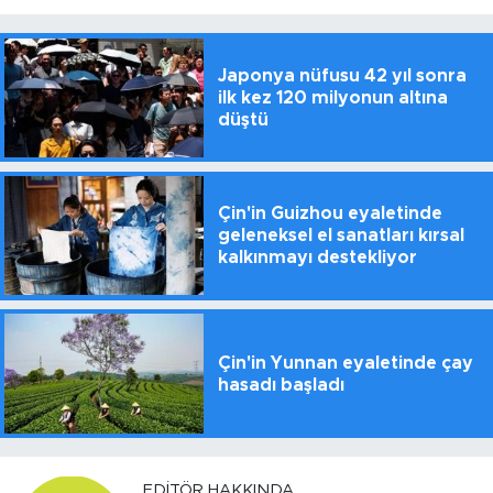
Japonya nüfusu 42 yıl sonra
ilk kez 120 milyonun altına
düştü
Çin'in Guizhou eyaletinde
geleneksel el sanatları kırsal
kalkınmayı destekliyor
Çin'in Yunnan eyaletinde çay
hasadı başladı
EDITÖR HAKKINDA