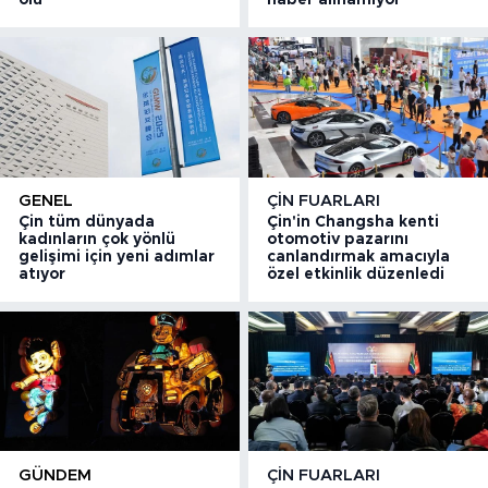
ölü
haber alınamıyor
GENEL
ÇIN FUARLARI
Çin tüm dünyada
Çin'in Changsha kenti
kadınların çok yönlü
otomotiv pazarını
gelişimi için yeni adımlar
canlandırmak amacıyla
atıyor
özel etkinlik düzenledi
GÜNDEM
ÇIN FUARLARI