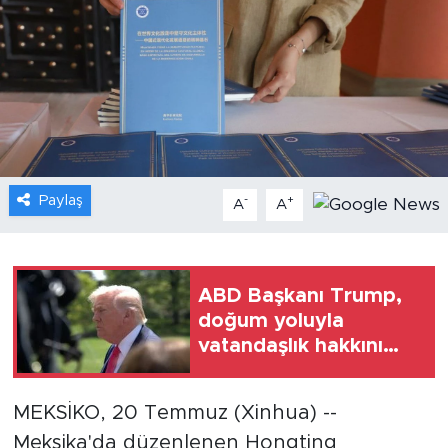
Gündem
Video
Sağlık
Foto Haber
Paylaş
-
+
A
A
Xinhua
Xinhua Türkiye
ABD Başkanı Trump,
doğum yoluyla
Seyahat
vatandaşlık hakkını
kısıtlamaya yönelik iki
başkanlık kararnamesi
MEKSİKO, 20 Temmuz (Xinhua) --
imzaladı
Meksika'da düzenlenen Hongting