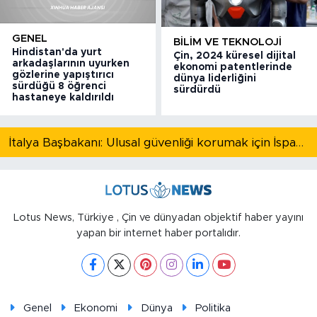
GENEL
BILIM VE TEKNOLOJI
Hindistan'da yurt
Çin, 2024 küresel dijital
arkadaşlarının uyurken
ekonomi patentlerinde
gözlerine yapıştırıcı
dünya liderliğini
sürdüğü 8 öğrenci
sürdürdü
hastaneye kaldırıldı
İtalya Başbakanı: Ulusal güvenliği korumak için İspanya ile Schengen kapsamındaki serbest dolaşımı askıya alıyoruz
Lotus News, Türkiye , Çin ve dünyadan objektif haber yayını
yapan bir internet haber portalıdır.
Genel
Ekonomi
Dünya
Politika