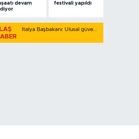
nşaatı devam
festivali yapıldı
diyor
LAŞ
İtalya Başbakanı: Ulusal güvenliği korumak için İspanya ile Schengen kapsamındaki serbest dolaşımı askıya alıyoruz
ABER