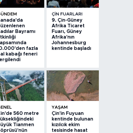
GÜNDEM
ÇIN FUARLARI
anada'da
9. Çin-Güney
üzenlenen
Afrika Ticaret
adılar Bayramı
Fuarı, Güney
tkinliği
Afrika'nın
apsamında
Johannesburg
0.000'den fazla
kentinde başladı
al kabağı feneri
ergilendi
GENEL
YAŞAM
in'de 560 metre
Çin'in Fuyuan
üksekliğindeki
kentinde bulunan
üyük Tianmen
kızılcık ekim
öprüsü'nün
tesisinde hasat