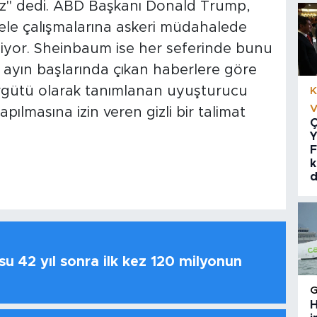
cağız" dedi. ABD Başkanı Donald Trump,
le çalışmalarına askeri müdahalede
iyor. Sheinbaum ise her seferinde bunu
ayın başlarında çıkan haberlere göre
rgütü olarak tanımlanan uyuşturucu
K
V
apılmasına izin veren gizli bir talimat
Ç
Y
F
k
d
u 42 yıl sonra ilk kez 120 milyonun
H