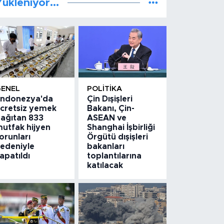
ükleniyor...
GENEL
POLITIKA
ndonezya'da
Çin Dışişleri
cretsiz yemek
Bakanı, Çin-
ağıtan 833
ASEAN ve
utfak hijyen
Shanghai İşbirliği
orunları
Örgütü dışişleri
edeniyle
bakanları
apatıldı
toplantılarına
katılacak