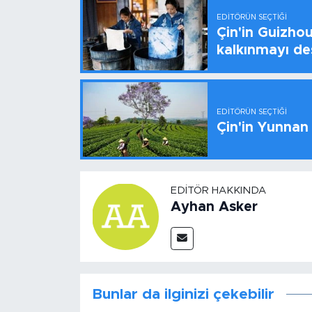
EDITÖRÜN SEÇTIĞI
Çin'in Guizhou
kalkınmayı de
EDITÖRÜN SEÇTIĞI
Çin'in Yunnan
EDITÖR HAKKINDA
Ayhan Asker
Bunlar da ilginizi çekebilir