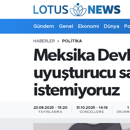
Genel
Gündem
Genel
Ekonomi
Dünya
Po
Ekonomi
HABERLER
POLITIKA
Meksika Devl
Dünya
Politika
uyuşturucu s
Kültür - Sanat ve Tarih
istemiyoruz
Yaşam
23.08.2025 - 15:20
31.10.2025 - 14:16
1
Bilim ve Teknoloji
YAYINLANMA
GÜNCELLEME
OKUNM
Çin Fuarları