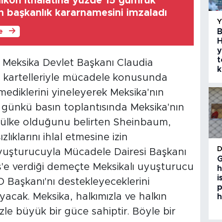
likon ithalatına yüzde 15 gümrük
en başkanlık kararnamesini imzaladı
B
le
H
y
t
 Meksika Devlet Başkanı Claudia
k
 kartelleriyle mücadele konusunda
mediklerini yineleyerek Meksika'nın
günkü basın toplantısında Meksika'nın
 ülke olduğunu belirten Sheinbaum,
ıklarını ihlal etmesine izin
yuşturucuyla Mücadele Dairesi Başkanı
G
e verdiği demeçte Meksikalı uyuşturucu
h
i
BD Başkanı'nı destekleyeceklerini
p
acak. Meksika, halkımızla ve halkın
h
zle büyük bir güce sahiptir. Böyle bir