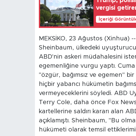
Trump, polisi
vergisi getir
İçeriği Görüntü
MEKSİKO, 23 Ağustos (Xinhua) --
Sheinbaum, ülkedeki uyuşturucu
ABD'nin askeri müdahalesini iste
egemenliğine vurgu yaptı. Cuma 
"özgür, bağımsız ve egemen" bir
hiçbir yabancı hükümetin bağımsızl
vermeyeceklerini söyledi. ABD U
Terry Cole, daha önce Fox News'
kartellerine saldırı kararı alan A
açıklamıştı. Sheinbaum, "Bu olmay
hükümeti olarak temsil ettiklerimi