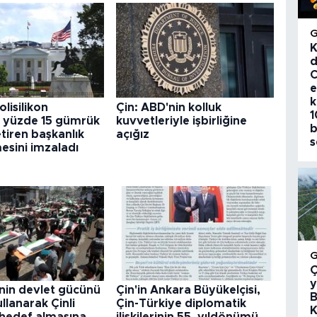
K
d
C
e
k
lisilikon
Çin: ABD'nin kolluk
1
a yüzde 15 gümrük
kuvvetleriyle işbirliğine
b
etiren başkanlık
açığız
s
esini imzaladı
Ç
y
nin devlet gücünü
Çin'in Ankara Büyükelçisi,
B
llanarak Çinli
Çin-Türkiye diplomatik
K