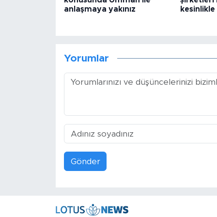
konusunda Umman ile
şirketler
anlaşmaya yakınız
kesinlikle
Yorumlar
Gönder