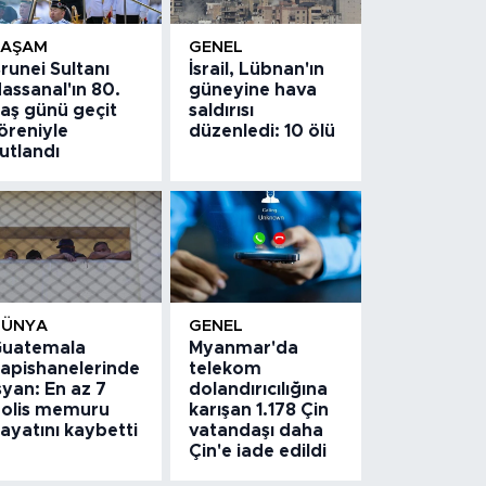
YAŞAM
GENEL
runei Sultanı
İsrail, Lübnan'ın
assanal'ın 80.
güneyine hava
aş günü geçit
saldırısı
öreniyle
düzenledi: 10 ölü
utlandı
DÜNYA
GENEL
uatemala
Myanmar'da
apishanelerinde
telekom
syan: En az 7
dolandırıcılığına
olis memuru
karışan 1.178 Çin
ayatını kaybetti
vatandaşı daha
Çin'e iade edildi