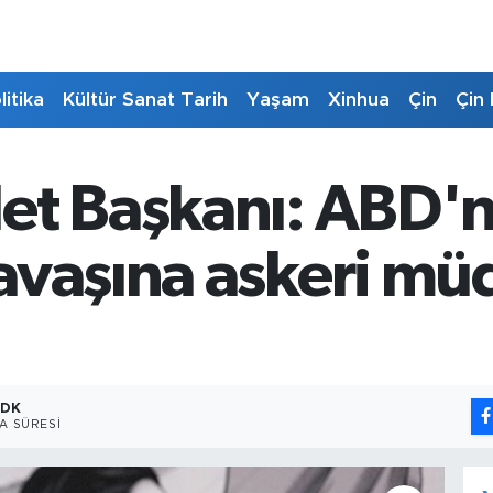
litika
Kültür Sanat Tarih
Yaşam
Xinhua
Çin
Çin 
et Başkanı: ABD'n
avaşına askeri mü
 DK
A SÜRESI