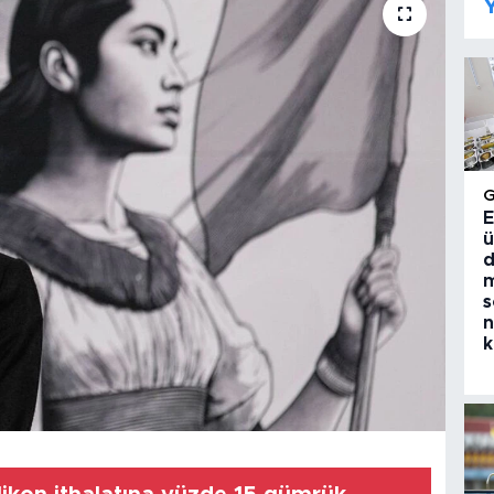
Y
E
ü
d
m
s
n
k