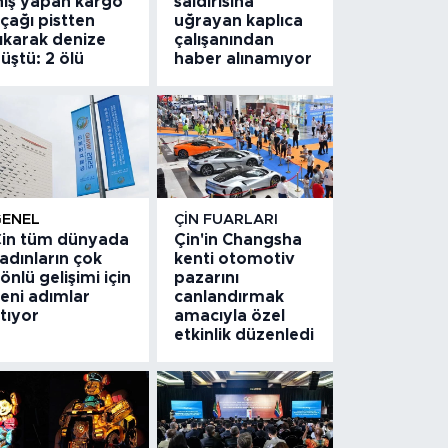
niş yapan kargo
saldırısına
çağı pistten
uğrayan kaplıca
ıkarak denize
çalışanından
üştü: 2 ölü
haber alınamıyor
GENEL
ÇIN FUARLARI
in tüm dünyada
Çin'in Changsha
adınların çok
kenti otomotiv
önlü gelişimi için
pazarını
eni adımlar
canlandırmak
tıyor
amacıyla özel
etkinlik düzenledi