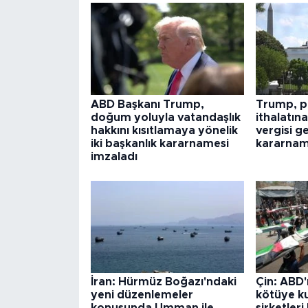
ABD Başkanı Trump,
Trump, po
doğum yoluyla vatandaşlık
ithalatın
hakkını kısıtlamaya yönelik
vergisi g
iki başkanlık kararnamesi
kararnam
imzaladı
İran: Hürmüz Boğazı'ndaki
Çin: ABD'
yeni düzenlemeler
kötüye ku