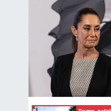
Gündem
Video
Sağlık
Foto Haber
Xinhua
Xinhua Türkiye
Seyahat