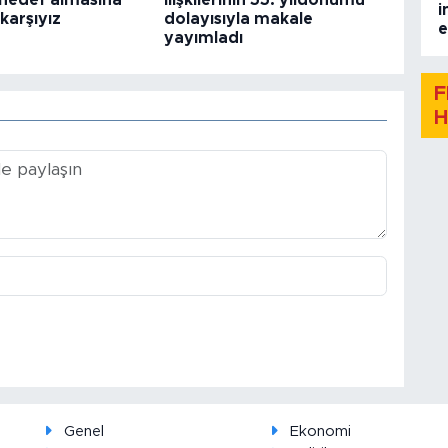
i hedef almasına
ilişkilerinin 55. yıldönümü
i
 karşıyız
dolayısıyla makale
e
yayımladı
F
H
Genel
Ekonomi