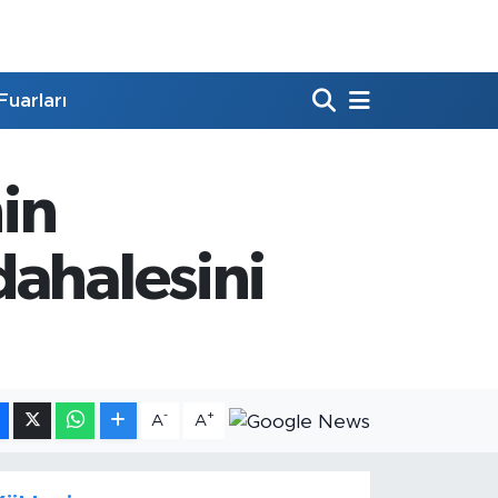
Fuarları
in
dahalesini
-
+
A
A