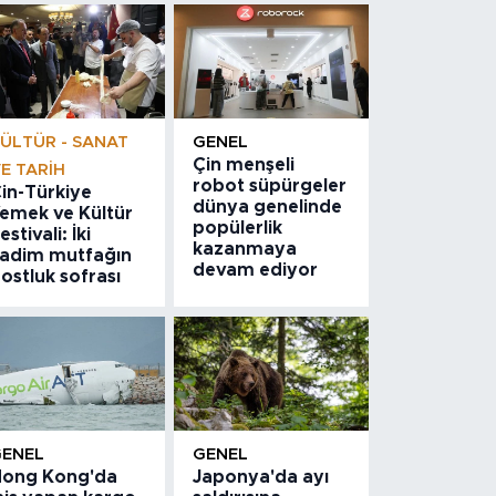
ÜLTÜR - SANAT
GENEL
Çin menşeli
E TARIH
robot süpürgeler
in-Türkiye
dünya genelinde
emek ve Kültür
popülerlik
estivali: İki
kazanmaya
adim mutfağın
devam ediyor
ostluk sofrası
GENEL
GENEL
ong Kong'da
Japonya'da ayı