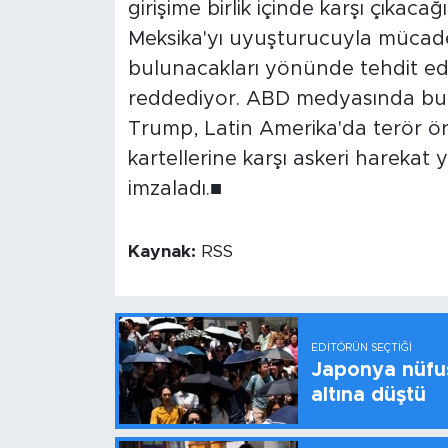
girişime birlik içinde karşı çıka
Meksika'yı uyuşturucuyla mücade
bulunacakları yönünde tehdit ed
reddediyor. ABD medyasında bu 
Trump, Latin Amerika'da terör ö
kartellerine karşı askeri harekat y
imzaladı.■
Kaynak:
RSS
EDITÖRÜN SEÇTIĞI
Japonya nüfus
altına düştü