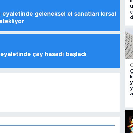
i
u
ç
 eyaletinde geleneksel el sanatları kırsal
d
stekliyor
 eyaletinde çay hasadı başladı
Ç
k
y
y
a