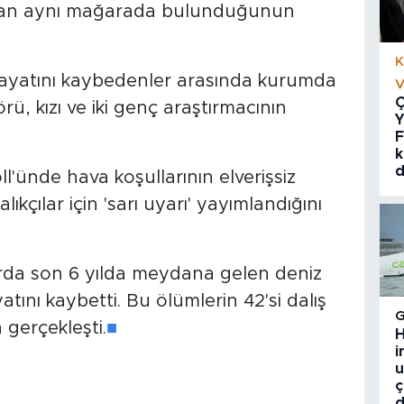
anan aynı mağarada bulunduğunun
K
 hayatını kaybedenler arasında kurumda
V
Ç
örü, kızı ve iki genç araştırmacının
Y
F
k
d
'ünde hava koşullarının elverişsiz
ıkçılar için 'sarı uyarı' yayımlandığını
rda son 6 yılda meydana gelen deniz
atını kaybetti. Bu ölümlerin 42'si dalış
 gerçekleşti.
■
H
i
u
ç
d