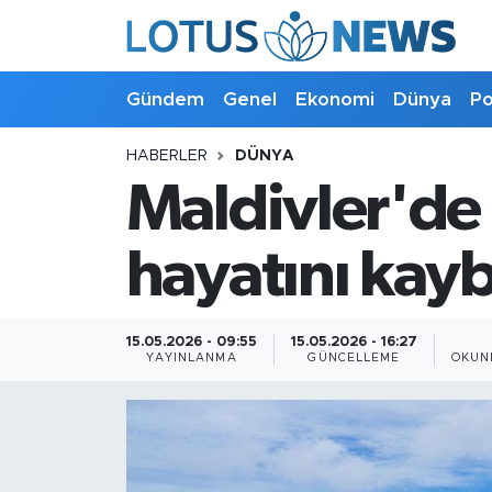
Genel
Gündem
Genel
Ekonomi
Dünya
Po
Ekonomi
HABERLER
DÜNYA
Maldivler'de 
Dünya
Politika
hayatını kayb
Kültür - Sanat ve Tarih
15.05.2026 - 09:55
15.05.2026 - 16:27
YAYINLANMA
GÜNCELLEME
OKUN
Yaşam
Bilim ve Teknoloji
Çin Fuarları