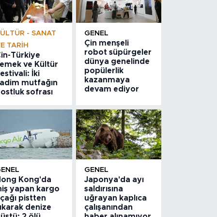
ÜLTÜR - SANAT
GENEL
Çin menşeli
E TARIH
robot süpürgeler
in-Türkiye
dünya genelinde
emek ve Kültür
popülerlik
estivali: İki
kazanmaya
adim mutfağın
devam ediyor
ostluk sofrası
GENEL
GENEL
ong Kong'da
Japonya'da ayı
niş yapan kargo
saldırısına
çağı pistten
uğrayan kaplıca
ıkarak denize
çalışanından
üştü: 2 ölü
haber alınamıyor