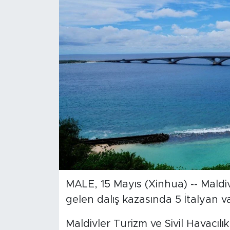
Gündem
Video
Sağlık
Foto Haber
Xinhua
Xinhua Türkiye
Seyahat
MALE, 15 Mayıs (Xinhua) -- Mald
gelen dalış kazasında 5 İtalyan v
Maldivler Turizm ve Sivil Havac