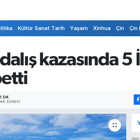
litika
Kültür Sanat Tarih
Yaşam
Xinhua
Çin
Çin 
dalış kazasında 5 
etti
1 DK
MA SÜRESI
Y