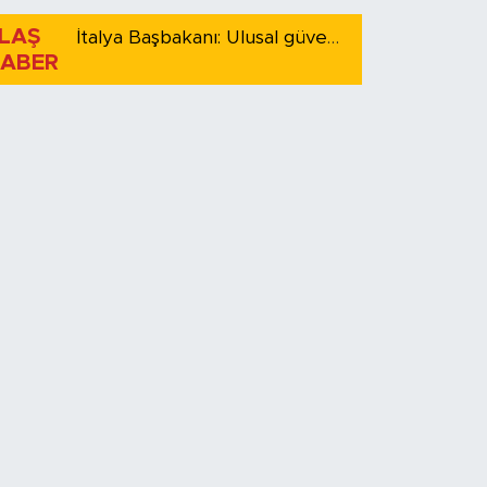
LAŞ
İtalya Başbakanı: Ulusal güvenliği korumak için İspanya ile Schengen kapsamındaki serbest dolaşımı askıya alıyoruz
ABER