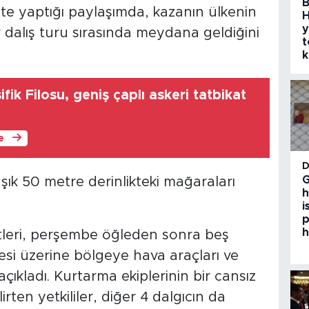
B
e yaptığı paylaşımda, kazanın ülkenin
H
y
 dalış turu sırasında meydana geldiğini
t
k
fik Filosu, geniş çaplı askeri tatbikat
le
G
aşık 50 metre derinlikteki mağaraları
h
i
p
h
tleri, perşembe öğleden sonra beş
esi üzerine bölgeye hava araçları ve
açıkladı. Kurtarma ekiplerinin bir cansız
ten yetkililer, diğer 4 dalgıcın da