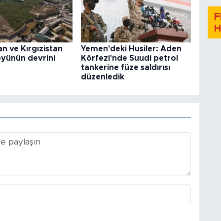
F
H
n ve Kırgızistan
Yemen'deki Husiler: Aden
köyünün devrini
Körfezi'nde Suudi petrol
tankerine füze saldırısı
düzenledik