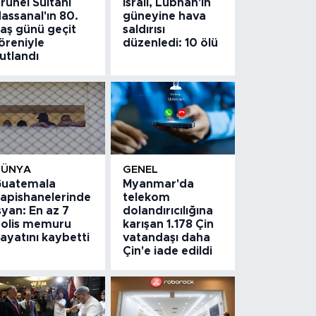
runei Sultanı
İsrail, Lübnan'ın
assanal'ın 80.
güneyine hava
aş günü geçit
saldırısı
öreniyle
düzenledi: 10 ölü
utlandı
DÜNYA
GENEL
uatemala
Myanmar'da
apishanelerinde
telekom
syan: En az 7
dolandırıcılığına
olis memuru
karışan 1.178 Çin
ayatını kaybetti
vatandaşı daha
Çin'e iade edildi