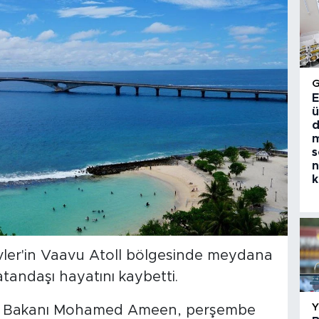
E
ü
d
m
s
n
k
ivler'in Vaavu Atoll bölgesinde meydana
atandaşı hayatını kaybetti.
ılık Bakanı Mohamed Ameen, perşembe