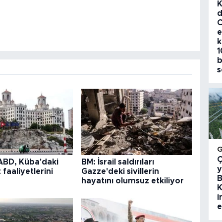
K
d
C
e
k
1
b
s
Ç
 ABD, Küba'daki
BM: İsrail saldırıları
y
 faaliyetlerini
Gazze'deki sivillerin
B
hayatını olumsuz etkiliyor
K
i
e