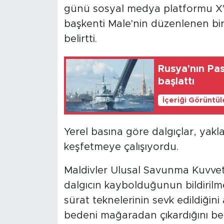
günü sosyal medya platformu X't
başkenti Male'nin düzenlenen bir
belirtti.
Rusya'nın Pasi
başlattı
İçeriği Görüntü
Yerel basına göre dalgıçlar, yakl
keşfetmeye çalışıyordu.
Maldivler Ulusal Savunma Kuvve
dalgıcın kaybolduğunun bildirilm
sürat teknelerinin sevk edildiğini 
bedeni mağaradan çıkardığını belir