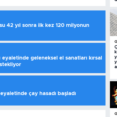
u 42 yıl sonra ilk kez 120 milyonun
Ç
k
y
 eyaletinde geleneksel el sanatları kırsal
y
stekliyor
a
 eyaletinde çay hasadı başladı