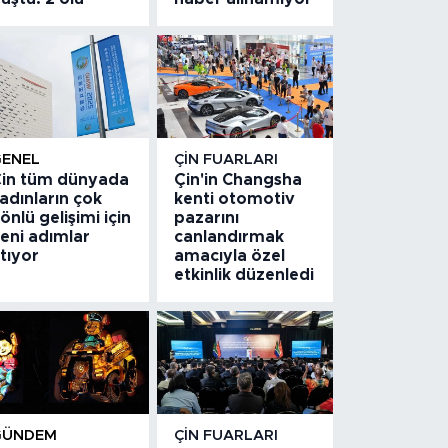
GENEL
ÇIN FUARLARI
in tüm dünyada
Çin'in Changsha
adınların çok
kenti otomotiv
önlü gelişimi için
pazarını
eni adımlar
canlandırmak
tıyor
amacıyla özel
etkinlik düzenledi
GÜNDEM
ÇIN FUARLARI