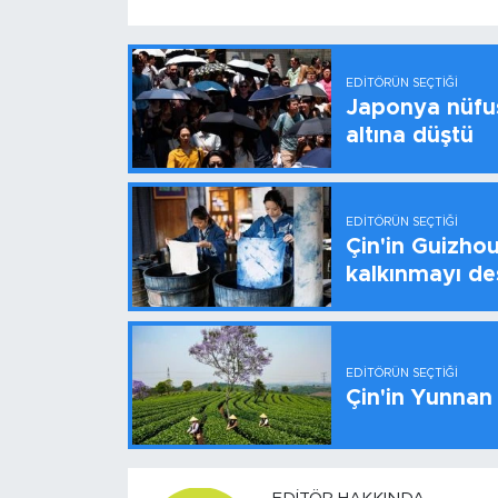
EDITÖRÜN SEÇTIĞI
Japonya nüfus
altına düştü
EDITÖRÜN SEÇTIĞI
Çin'in Guizhou
kalkınmayı de
EDITÖRÜN SEÇTIĞI
Çin'in Yunnan