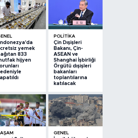
GENEL
POLITIKA
ndonezya'da
Çin Dışişleri
cretsiz yemek
Bakanı, Çin-
ağıtan 833
ASEAN ve
utfak hijyen
Shanghai İşbirliği
orunları
Örgütü dışişleri
edeniyle
bakanları
apatıldı
toplantılarına
katılacak
YAŞAM
GENEL