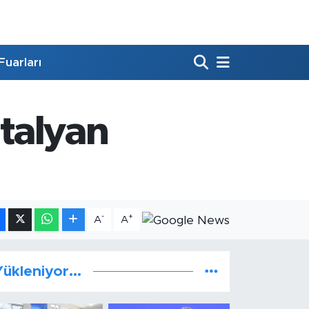
Fuarları
İtalyan
-
+
A
A
ükleniyor...