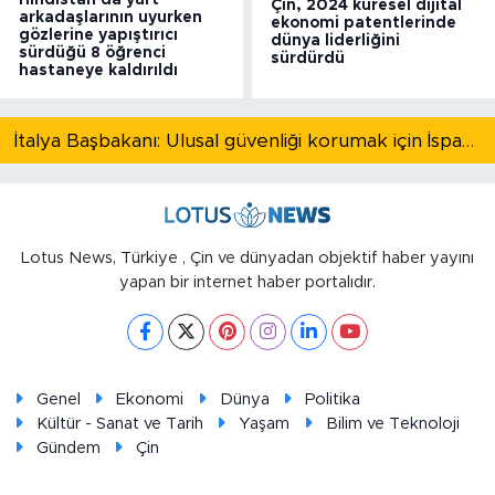
Hindistan'da yurt
Çin, 2024 küresel dijital
arkadaşlarının uyurken
ekonomi patentlerinde
gözlerine yapıştırıcı
dünya liderliğini
sürdüğü 8 öğrenci
sürdürdü
hastaneye kaldırıldı
İtalya Başbakanı: Ulusal güvenliği korumak için İspanya ile Schengen kapsamındaki serbest dolaşımı askıya alıyoruz
Lotus News, Türkiye , Çin ve dünyadan objektif haber yayını
yapan bir internet haber portalıdır.
Genel
Ekonomi
Dünya
Politika
Kültür - Sanat ve Tarih
Yaşam
Bilim ve Teknoloji
Gündem
Çin