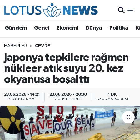
Genel
Gündem
Genel
Ekonomi
Dünya
Politika
K
Ekonomi
HABERLER
ÇEVRE
Japonya tepkilere rağmen
Dünya
nükleer atık suyu 20. kez
Politika
okyanusa boşalttı
Kültür - Sanat ve Tarih
23.06.2026 - 14:21
23.06.2026 - 20:30
1 DK
YAYINLANMA
GÜNCELLEME
OKUNMA SÜRESI
Yaşam
Bilim ve Teknoloji
Çin Fuarları