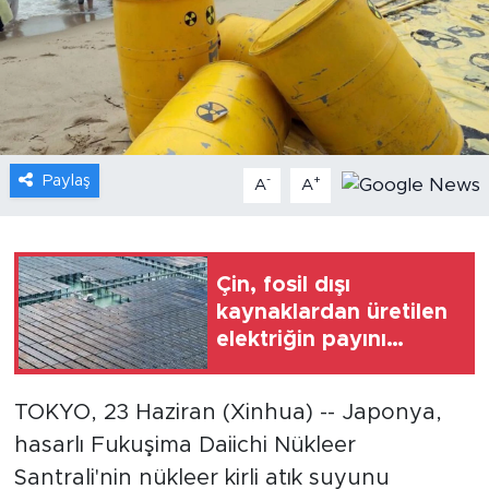
Gündem
Video
Sağlık
Paylaş
-
+
A
A
Foto Haber
Xinhua
Çin, fosil dışı
kaynaklardan üretilen
Xinhua Türkiye
elektriğin payını
2030'a kadar yüzde
Seyahat
50'ye çıkarmayı
TOKYO, 23 Haziran (Xinhua) -- Japonya,
hedefliyor
hasarlı Fukuşima Daiichi Nükleer
Santrali'nin nükleer kirli atık suyunu