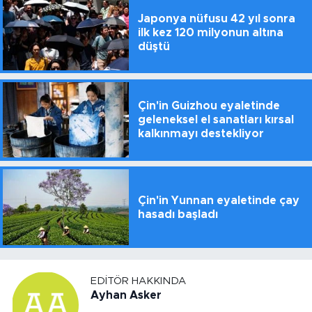
Japonya nüfusu 42 yıl sonra
ilk kez 120 milyonun altına
düştü
Çin'in Guizhou eyaletinde
geleneksel el sanatları kırsal
kalkınmayı destekliyor
Çin'in Yunnan eyaletinde çay
hasadı başladı
EDITÖR HAKKINDA
Ayhan Asker