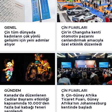
GENEL
ÇIN FUARLARI
Çin tüm dünyada
Çin'in Changsha kenti
kadınların çok yönlü
otomotiv pazarını
gelişimi için yeni adımlar
canlandırmak amacıyla
atıyor
özel etkinlik düzenledi
GÜNDEM
ÇIN FUARLARI
Kanada'da düzenlenen
9. Çin-Güney Afrika
Cadılar Bayramı etkinliği
Ticaret Fuarı, Güney
kapsamında 10.000'den
Afrika'nın Johannesburg
fazla bal kabağı feneri
kentinde başladı
sergilendi