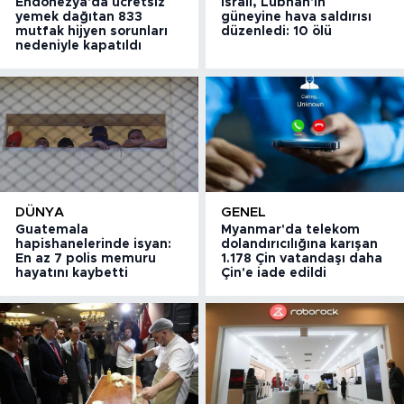
Endonezya'da ücretsiz
İsrail, Lübnan'ın
yemek dağıtan 833
güneyine hava saldırısı
mutfak hijyen sorunları
düzenledi: 10 ölü
nedeniyle kapatıldı
DÜNYA
GENEL
Guatemala
Myanmar'da telekom
hapishanelerinde isyan:
dolandırıcılığına karışan
En az 7 polis memuru
1.178 Çin vatandaşı daha
hayatını kaybetti
Çin'e iade edildi