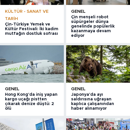
KÜLTÜR - SANAT VE
GENEL
Çin menşeli robot
TARIH
süpürgeler dünya
Çin-Türkiye Yemek ve
genelinde popülerlik
Kültür Festivali: İki kadim
kazanmaya devam
mutfağın dostluk sofrası
ediyor
GENEL
GENEL
Hong Kong'da iniş yapan
Japonya'da ayı
kargo uçağı pistten
saldırısına uğrayan
çıkarak denize düştü: 2
kaplıca çalışanından
ölü
haber alınamıyor