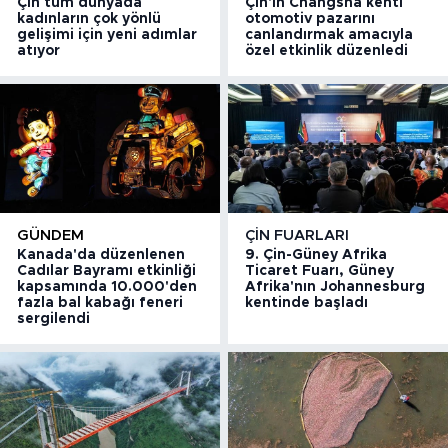
Çin tüm dünyada
Çin'in Changsha kenti
kadınların çok yönlü
otomotiv pazarını
gelişimi için yeni adımlar
canlandırmak amacıyla
atıyor
özel etkinlik düzenledi
GÜNDEM
ÇIN FUARLARI
Kanada'da düzenlenen
9. Çin-Güney Afrika
Cadılar Bayramı etkinliği
Ticaret Fuarı, Güney
kapsamında 10.000'den
Afrika'nın Johannesburg
fazla bal kabağı feneri
kentinde başladı
sergilendi