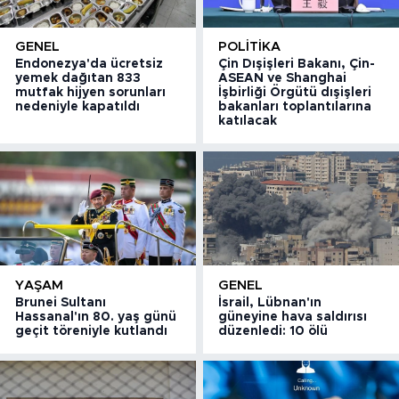
GENEL
POLITIKA
Endonezya'da ücretsiz
Çin Dışişleri Bakanı, Çin-
yemek dağıtan 833
ASEAN ve Shanghai
mutfak hijyen sorunları
İşbirliği Örgütü dışişleri
nedeniyle kapatıldı
bakanları toplantılarına
katılacak
YAŞAM
GENEL
Brunei Sultanı
İsrail, Lübnan'ın
Hassanal'ın 80. yaş günü
güneyine hava saldırısı
geçit töreniyle kutlandı
düzenledi: 10 ölü