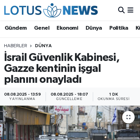
Genel
Gündem
Genel
Ekonomi
Dünya
Politika
K
Ekonomi
HABERLER
DÜNYA
İsrail Güvenlik Kabinesi,
Dünya
Gazze kentinin işgal
Politika
planını onayladı
Kültür - Sanat ve Tarih
08.08.2025 - 13:59
08.08.2025 - 18:07
1 DK
YAYINLANMA
GÜNCELLEME
OKUNMA SÜRESI
Yaşam
Bilim ve Teknoloji
Çin Fuarları