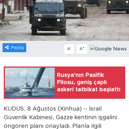
Gündem
Video
Sağlık
Paylaş
-
+
A
A
Foto Haber
Xinhua
Rusya'nın Pasifik
Filosu, geniş çaplı
Xinhua Türkiye
askeri tatbikat başlattı
Seyahat
KUDÜS, 8 Ağustos (Xinhua) -- İsrail
Güvenlik Kabinesi, Gazze kentinin işgalini
öngören planı onayladı. Planla ilgili