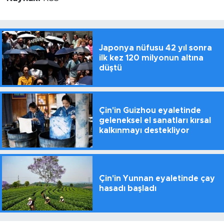
Japonya nüfusu 42 yıl sonra
ilk kez 120 milyonun altına
düştü
Çin'in Guizhou eyaletinde
geleneksel el sanatları kırsal
kalkınmayı destekliyor
Çin'in Yunnan eyaletinde çay
hasadı başladı