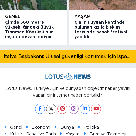
GENEL
YAŞAM
Çin'de 560 metre
Çin'in Fuyuan kentinde
yüksekliğindeki Büyük
bulunan kızılcık ekim
Tianmen Köprüsü'nün
tesisinde hasat festivali
inşaatı devam ediyor
yapıldı
İtalya Başbakanı: Ulusal güvenliği korumak için İspanya ile Schengen kapsamındaki serbest dolaşımı askıya alıyoruz
Lotus News, Türkiye , Çin ve dünyadan objektif haber yayını
yapan bir internet haber portalıdır.
Genel
Ekonomi
Dünya
Politika
Kültür - Sanat ve Tarih
Yaşam
Bilim ve Teknoloji