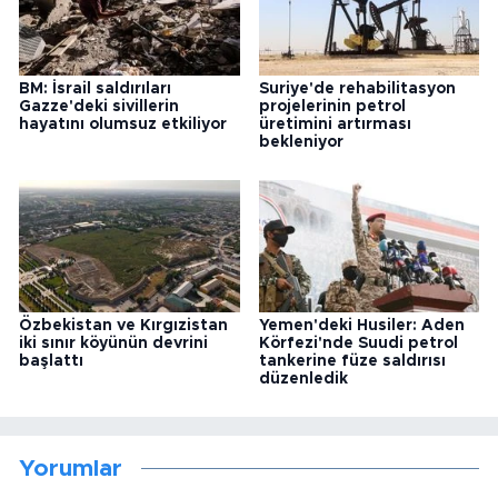
BM: İsrail saldırıları
Suriye'de rehabilitasyon
Gazze'deki sivillerin
projelerinin petrol
hayatını olumsuz etkiliyor
üretimini artırması
bekleniyor
Özbekistan ve Kırgızistan
Yemen'deki Husiler: Aden
iki sınır köyünün devrini
Körfezi'nde Suudi petrol
başlattı
tankerine füze saldırısı
düzenledik
Yorumlar