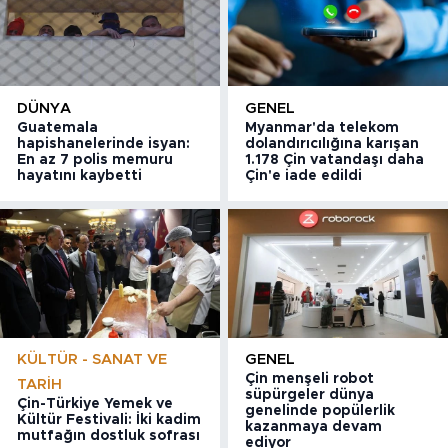
DÜNYA
GENEL
Guatemala
Myanmar'da telekom
hapishanelerinde isyan:
dolandırıcılığına karışan
En az 7 polis memuru
1.178 Çin vatandaşı daha
hayatını kaybetti
Çin'e iade edildi
KÜLTÜR - SANAT VE
GENEL
Çin menşeli robot
TARIH
süpürgeler dünya
Çin-Türkiye Yemek ve
genelinde popülerlik
Kültür Festivali: İki kadim
kazanmaya devam
mutfağın dostluk sofrası
ediyor