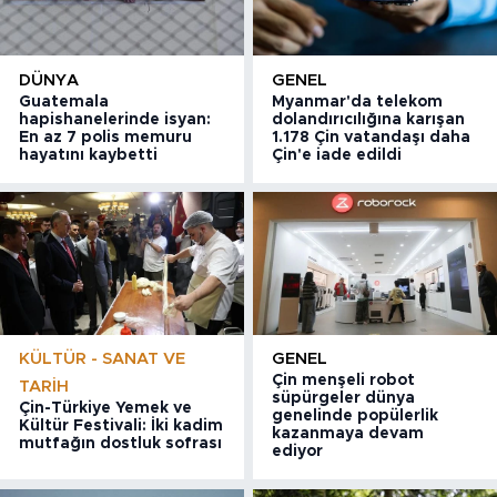
DÜNYA
GENEL
Guatemala
Myanmar'da telekom
hapishanelerinde isyan:
dolandırıcılığına karışan
En az 7 polis memuru
1.178 Çin vatandaşı daha
hayatını kaybetti
Çin'e iade edildi
KÜLTÜR - SANAT VE
GENEL
Çin menşeli robot
TARIH
süpürgeler dünya
Çin-Türkiye Yemek ve
genelinde popülerlik
Kültür Festivali: İki kadim
kazanmaya devam
mutfağın dostluk sofrası
ediyor