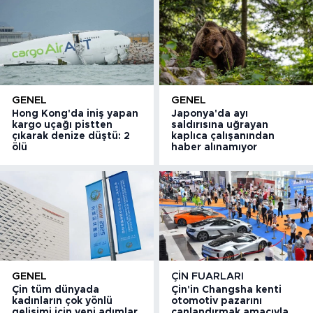
GENEL
GENEL
Hong Kong'da iniş yapan
Japonya'da ayı
kargo uçağı pistten
saldırısına uğrayan
çıkarak denize düştü: 2
kaplıca çalışanından
ölü
haber alınamıyor
GENEL
ÇIN FUARLARI
Çin tüm dünyada
Çin'in Changsha kenti
kadınların çok yönlü
otomotiv pazarını
gelişimi için yeni adımlar
canlandırmak amacıyla