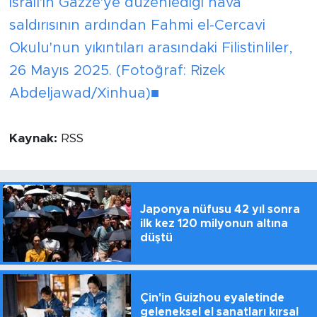
İsrail'in Gazze'ye düzenlediği hava
saldırısının ardından Fahmi el-Cercavi
Okulu'nun yıkıntıları arasındaki Filistinliler,
26 Mayıs 2025. (Fotoğraf: Rizek
Abdeljawad/Xinhua)■
Kaynak:
RSS
Japonya nüfusu 42 yıl sonra
ilk kez 120 milyonun altına
düştü
Çin'in Guizhou eyaletinde
geleneksel el sanatları kırsal