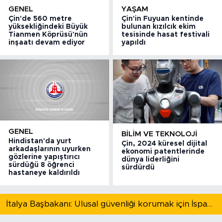
GENEL
YAŞAM
Çin'de 560 metre
Çin'in Fuyuan kentinde
yüksekliğindeki Büyük
bulunan kızılcık ekim
Tianmen Köprüsü'nün
tesisinde hasat festivali
inşaatı devam ediyor
yapıldı
GENEL
BILIM VE TEKNOLOJI
Hindistan'da yurt
Çin, 2024 küresel dijital
arkadaşlarının uyurken
ekonomi patentlerinde
gözlerine yapıştırıcı
dünya liderliğini
sürdüğü 8 öğrenci
sürdürdü
hastaneye kaldırıldı
İtalya Başbakanı: Ulusal güvenliği korumak için İspanya ile Schengen kapsamındaki serbest dolaşımı askıya alıyoruz