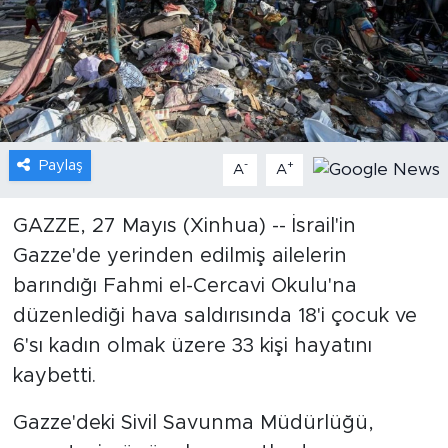
Gündem
Video
Sağlık
Paylaş
-
+
A
A
Foto Haber
GAZZE, 27 Mayıs (Xinhua) -- İsrail'in
Xinhua
Gazze'de yerinden edilmiş ailelerin
barındığı Fahmi el-Cercavi Okulu'na
Xinhua Türkiye
düzenlediği hava saldırısında 18'i çocuk ve
Seyahat
6'sı kadın olmak üzere 33 kişi hayatını
kaybetti.
Gazze'deki Sivil Savunma Müdürlüğü,