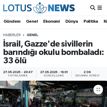
Genel
Gündem
Genel
Ekonomi
Dünya
Politika
K
Ekonomi
HABERLER
GENEL
İsrail, Gazze'de sivillerin
Dünya
barındığı okulu bombaladı:
Politika
33 ölü
Kültür - Sanat ve Tarih
27.05.2025 - 20:47
27.05.2025 - 16:01
2 DK
YAYINLANMA
GÜNCELLEME
OKUNMA SÜRESI
Yaşam
Bilim ve Teknoloji
Çin Fuarları