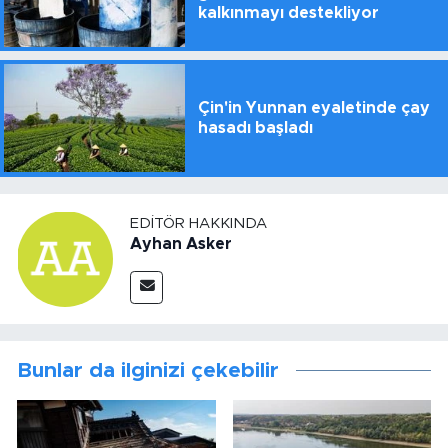
kalkınmayı destekliyor
Çin'in Yunnan eyaletinde çay
hasadı başladı
EDITÖR HAKKINDA
Ayhan Asker
Bunlar da ilginizi çekebilir