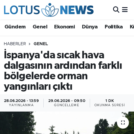
Genel
Gündem
Genel
Ekonomi
Dünya
Politika
K
Ekonomi
HABERLER
GENEL
İspanya'da sıcak hava
Dünya
dalgasının ardından farklı
Politika
bölgelerde orman
Kültür - Sanat ve Tarih
yangınları çıktı
Yaşam
28.06.2026 - 13:59
29.06.2026 - 09:50
1 DK
YAYINLANMA
GÜNCELLEME
OKUNMA SÜRESI
Bilim ve Teknoloji
Çin Fuarları