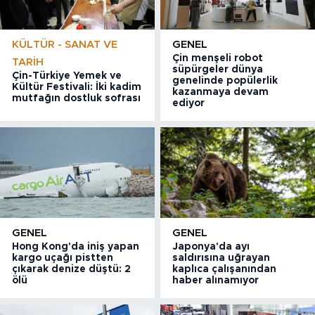
KÜLTÜR - SANAT VE
GENEL
Çin menşeli robot
TARIH
süpürgeler dünya
Çin-Türkiye Yemek ve
genelinde popülerlik
Kültür Festivali: İki kadim
kazanmaya devam
mutfağın dostluk sofrası
ediyor
GENEL
GENEL
Hong Kong'da iniş yapan
Japonya'da ayı
kargo uçağı pistten
saldırısına uğrayan
çıkarak denize düştü: 2
kaplıca çalışanından
ölü
haber alınamıyor