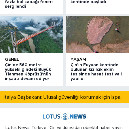
fazla bal kabağı feneri
kentinde başladı
sergilendi
GENEL
YAŞAM
Çin'de 560 metre
Çin'in Fuyuan kentinde
yüksekliğindeki Büyük
bulunan kızılcık ekim
Tianmen Köprüsü'nün
tesisinde hasat festivali
inşaatı devam ediyor
yapıldı
İtalya Başbakanı: Ulusal güvenliği korumak için İspanya ile Schengen kapsamındaki serbest dolaşımı askıya alıyoruz
Lotus News, Türkiye , Çin ve dünyadan objektif haber yayını