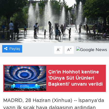
Gündem
Video
Sağlık
Foto Haber
Paylaş
-
+
A
A
Xinhua
Xinhua Türkiye
Çin'in Hohhot kentine
'Dünya Süt Ürünleri
Seyahat
Başkenti' unvanı verildi
MADRİD, 28 Haziran (Xinhua) -- İspanya'da
yazın ilk sıcak hava dalgasının ardından