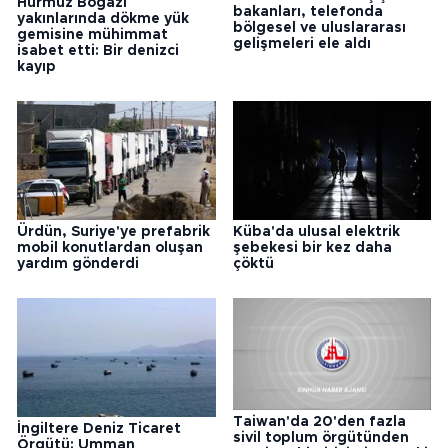
Hürmüz Boğazı
bakanları, telefonda
yakınlarında dökme yük
bölgesel ve uluslararası
gemisine mühimmat
gelişmeleri ele aldı
isabet etti: Bir denizci
kayıp
Ürdün, Suriye'ye prefabrik
Küba'da ulusal elektrik
mobil konutlardan oluşan
şebekesi bir kez daha
yardım gönderdi
çöktü
Taiwan'da 20'den fazla
İngiltere Deniz Ticaret
sivil toplum örgütünden
Örgütü: Umman