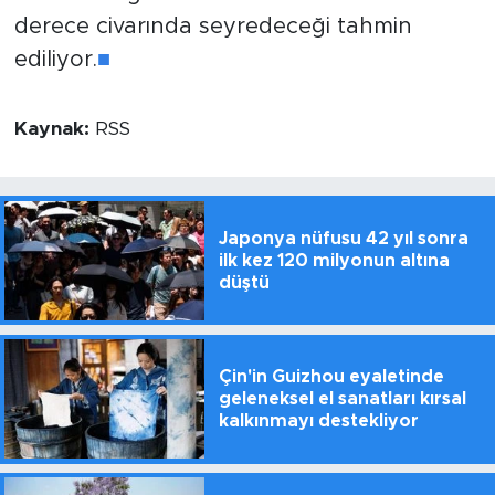
derece civarında seyredeceği tahmin
ediliyor.
■
Kaynak:
RSS
Japonya nüfusu 42 yıl sonra
ilk kez 120 milyonun altına
düştü
Çin'in Guizhou eyaletinde
geleneksel el sanatları kırsal
kalkınmayı destekliyor