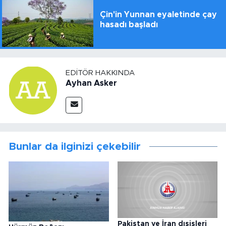
Çin'in Yunnan eyaletinde çay
hasadı başladı
EDITÖR HAKKINDA
Ayhan Asker
Bunlar da ilginizi çekebilir
Pakistan ve İran dışişleri