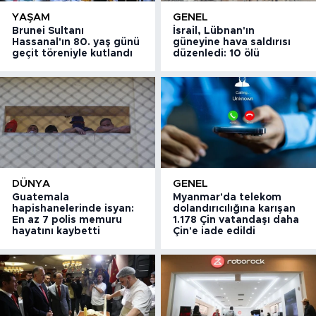
YAŞAM
GENEL
Brunei Sultanı
İsrail, Lübnan'ın
Hassanal'ın 80. yaş günü
güneyine hava saldırısı
geçit töreniyle kutlandı
düzenledi: 10 ölü
DÜNYA
GENEL
Guatemala
Myanmar'da telekom
hapishanelerinde isyan:
dolandırıcılığına karışan
En az 7 polis memuru
1.178 Çin vatandaşı daha
hayatını kaybetti
Çin'e iade edildi