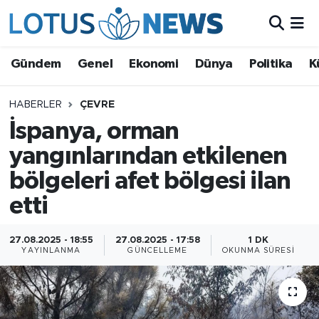
Genel
Gündem
Genel
Ekonomi
Dünya
Politika
K
Ekonomi
HABERLER
ÇEVRE
İspanya, orman
Dünya
yangınlarından etkilenen
Politika
bölgeleri afet bölgesi ilan
Kültür - Sanat ve Tarih
etti
Yaşam
27.08.2025 - 18:55
27.08.2025 - 17:58
1 DK
YAYINLANMA
GÜNCELLEME
OKUNMA SÜRESI
Bilim ve Teknoloji
Çin Fuarları