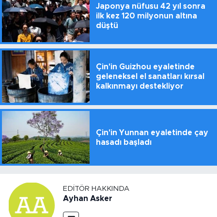
Japonya nüfusu 42 yıl sonra
ilk kez 120 milyonun altına
düştü
Çin'in Guizhou eyaletinde
geleneksel el sanatları kırsal
kalkınmayı destekliyor
Çin'in Yunnan eyaletinde çay
hasadı başladı
EDITÖR HAKKINDA
Ayhan Asker