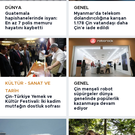
DÜNYA
GENEL
Guatemala
Myanmar'da telekom
hapishanelerinde isyan:
dolandırıcılığına karışan
En az 7 polis memuru
1.178 Çin vatandaşı daha
hayatını kaybetti
Çin'e iade edildi
KÜLTÜR - SANAT VE
GENEL
Çin menşeli robot
TARIH
süpürgeler dünya
Çin-Türkiye Yemek ve
genelinde popülerlik
Kültür Festivali: İki kadim
kazanmaya devam
mutfağın dostluk sofrası
ediyor