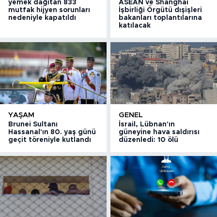
yemek dağıtan 833
ASEAN ve Shanghai
mutfak hijyen sorunları
İşbirliği Örgütü dışişleri
nedeniyle kapatıldı
bakanları toplantılarına
katılacak
YAŞAM
GENEL
Brunei Sultanı
İsrail, Lübnan'ın
Hassanal'ın 80. yaş günü
güneyine hava saldırısı
geçit töreniyle kutlandı
düzenledi: 10 ölü