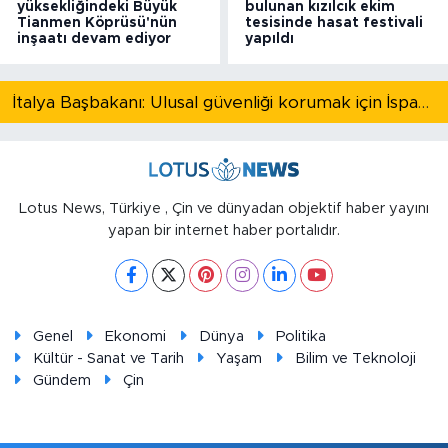
yüksekliğindeki Büyük
bulunan kızılcık ekim
Tianmen Köprüsü'nün
tesisinde hasat festivali
inşaatı devam ediyor
yapıldı
İtalya Başbakanı: Ulusal güvenliği korumak için İspanya ile Schengen kapsamındaki serbest dolaşımı askıya alıyoruz
Lotus News, Türkiye , Çin ve dünyadan objektif haber yayını
yapan bir internet haber portalıdır.
Genel
Ekonomi
Dünya
Politika
Kültür - Sanat ve Tarih
Yaşam
Bilim ve Teknoloji
Gündem
Çin