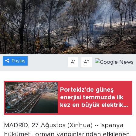
Gündem
Video
Sağlık
Foto Haber
Paylaş
-
+
A
A
Xinhua
Xinhua Türkiye
Portekiz'de güneş
enerjisi temmuzda ilk
Seyahat
kez en büyük elektrik
üretim kaynağı oldu
MADRİD, 27 Ağustos (Xinhua) -- İspanya
hükümeti, orman yangınlarından etkilenen