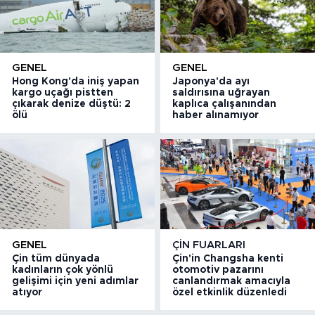
GENEL
GENEL
Hong Kong'da iniş yapan
Japonya'da ayı
kargo uçağı pistten
saldırısına uğrayan
çıkarak denize düştü: 2
kaplıca çalışanından
ölü
haber alınamıyor
GENEL
ÇIN FUARLARI
Çin tüm dünyada
Çin'in Changsha kenti
kadınların çok yönlü
otomotiv pazarını
gelişimi için yeni adımlar
canlandırmak amacıyla
atıyor
özel etkinlik düzenledi