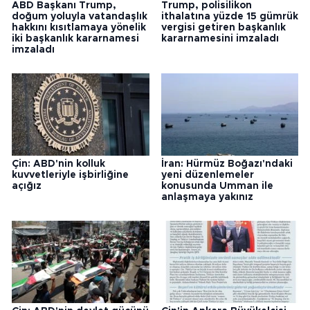
ABD Başkanı Trump,
Trump, polisilikon
doğum yoluyla vatandaşlık
ithalatına yüzde 15 gümrük
hakkını kısıtlamaya yönelik
vergisi getiren başkanlık
iki başkanlık kararnamesi
kararnamesini imzaladı
imzaladı
Çin: ABD'nin kolluk
İran: Hürmüz Boğazı'ndaki
kuvvetleriyle işbirliğine
yeni düzenlemeler
açığız
konusunda Umman ile
anlaşmaya yakınız