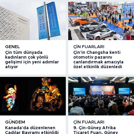
GENEL
ÇIN FUARLARI
Çin tüm dünyada
Çin'in Changsha kenti
kadınların çok yönlü
otomotiv pazarını
gelişimi için yeni adımlar
canlandırmak amacıyla
atıyor
özel etkinlik düzenledi
GÜNDEM
ÇIN FUARLARI
Kanada'da düzenlenen
9. Çin-Güney Afrika
Cadılar Bayramı etkinliği
Ticaret Fuarı, Güney