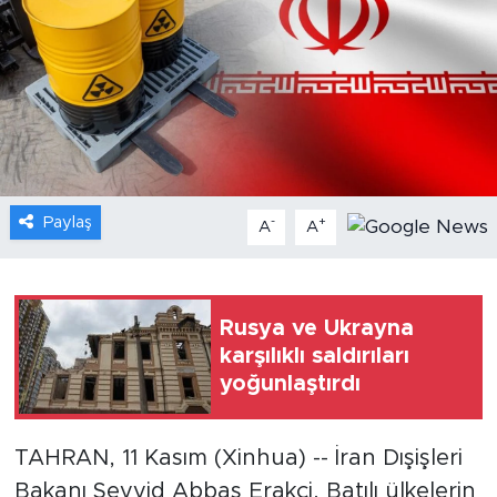
Gündem
Video
Sağlık
Foto Haber
Paylaş
-
+
A
A
Xinhua
Xinhua Türkiye
Rusya ve Ukrayna
karşılıklı saldırıları
Seyahat
yoğunlaştırdı
TAHRAN, 11 Kasım (Xinhua) -- İran Dışişleri
Bakanı Seyyid Abbas Erakçi, Batılı ülkelerin