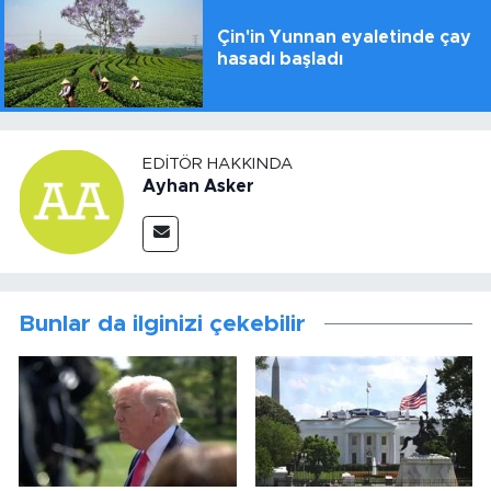
Çin'in Yunnan eyaletinde çay
hasadı başladı
EDITÖR HAKKINDA
Ayhan Asker
Bunlar da ilginizi çekebilir