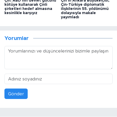
Çin: ABD'nin devlet gücünü
Çin'in Ankara Büyükelçisi,
kötüye kullanarak Çinli
Çin-Türkiye diplomatik
şirketleri hedef almasına
ilişkilerinin 55. yıldönümü
kesinlikle karşıyız
dolayısıyla makale
yayımladı
Yorumlar
Gönder