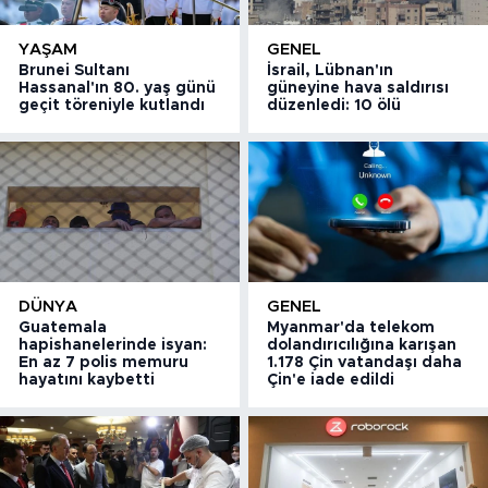
YAŞAM
GENEL
Brunei Sultanı
İsrail, Lübnan'ın
Hassanal'ın 80. yaş günü
güneyine hava saldırısı
geçit töreniyle kutlandı
düzenledi: 10 ölü
DÜNYA
GENEL
Guatemala
Myanmar'da telekom
hapishanelerinde isyan:
dolandırıcılığına karışan
En az 7 polis memuru
1.178 Çin vatandaşı daha
hayatını kaybetti
Çin'e iade edildi