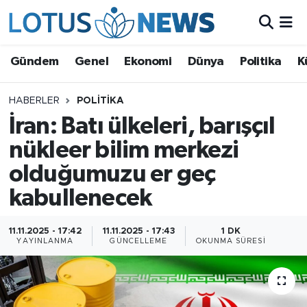
Genel
Gündem
Genel
Ekonomi
Dünya
Politika
K
Ekonomi
HABERLER
POLITIKA
İran: Batı ülkeleri, barışçıl
Dünya
nükleer bilim merkezi
Politika
olduğumuzu er geç
Kültür - Sanat ve Tarih
kabullenecek
Yaşam
11.11.2025 - 17:42
11.11.2025 - 17:43
1 DK
YAYINLANMA
GÜNCELLEME
OKUNMA SÜRESI
Bilim ve Teknoloji
Çin Fuarları