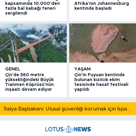
kapsamında 10.000'den
Afrika'nın Johannesburg
fazla bal kabağı feneri
kentinde başladı
sergilendi
GENEL
YAŞAM
Çin'de 560 metre
Çin'in Fuyuan kentinde
yüksekliğindeki Büyük
bulunan kızılcık ekim
Tianmen Köprüsü'nün
tesisinde hasat festivali
inşaatı devam ediyor
yapıldı
İtalya Başbakanı: Ulusal güvenliği korumak için İspanya ile Schengen kapsamındaki serbest dolaşımı askıya alıyoruz