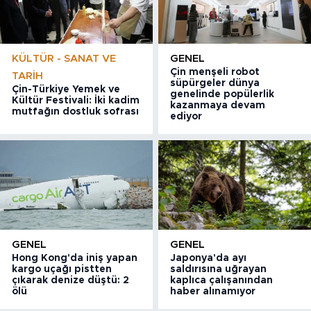
KÜLTÜR - SANAT VE
GENEL
Çin menşeli robot
TARIH
süpürgeler dünya
Çin-Türkiye Yemek ve
genelinde popülerlik
Kültür Festivali: İki kadim
kazanmaya devam
mutfağın dostluk sofrası
ediyor
GENEL
GENEL
Hong Kong'da iniş yapan
Japonya'da ayı
kargo uçağı pistten
saldırısına uğrayan
çıkarak denize düştü: 2
kaplıca çalışanından
ölü
haber alınamıyor