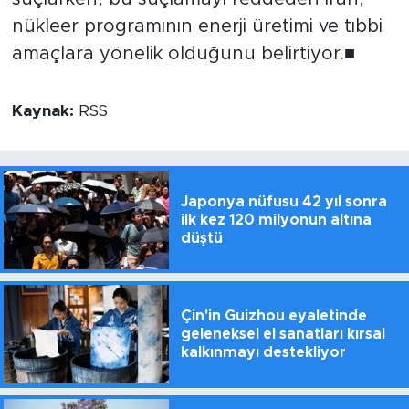
nükleer programının enerji üretimi ve tıbbi
amaçlara yönelik olduğunu belirtiyor.■
Kaynak:
RSS
Japonya nüfusu 42 yıl sonra
ilk kez 120 milyonun altına
düştü
Çin'in Guizhou eyaletinde
geleneksel el sanatları kırsal
kalkınmayı destekliyor