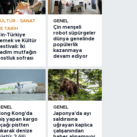
ÜLTÜR - SANAT
GENEL
Çin menşeli
E TARIH
robot süpürgeler
in-Türkiye
dünya genelinde
emek ve Kültür
popülerlik
estivali: İki
kazanmaya
adim mutfağın
devam ediyor
ostluk sofrası
GENEL
GENEL
ong Kong'da
Japonya'da ayı
niş yapan kargo
saldırısına
çağı pistten
uğrayan kaplıca
ıkarak denize
çalışanından
üştü: 2 ölü
haber alınamıyor