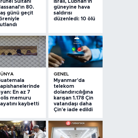
runei Sultanı
İsrail, Lübnan'ın
assanal'ın 80.
güneyine hava
aş günü geçit
saldırısı
öreniyle
düzenledi: 10 ölü
utlandı
DÜNYA
GENEL
uatemala
Myanmar'da
apishanelerinde
telekom
syan: En az 7
dolandırıcılığına
olis memuru
karışan 1.178 Çin
ayatını kaybetti
vatandaşı daha
Çin'e iade edildi