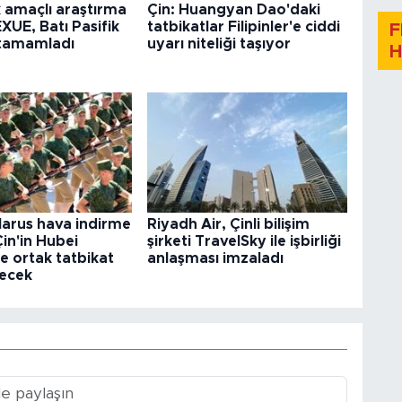
k amaçlı araştırma
Çin: Huangyan Dao'daki
XUE, Batı Pasifik
tatbikatlar Filipinler'e ciddi
F
 tamamladı
uyarı niteliği taşıyor
H
larus hava indirme
Riyadh Air, Çinli bilişim
 Çin'in Hubei
şirketi TravelSky ile işbirliği
e ortak tatbikat
anlaşması imzaladı
ecek