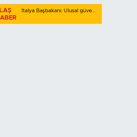
LAŞ
İtalya Başbakanı: Ulusal güvenliği korumak için İspanya ile Schengen kapsamındaki serbest dolaşımı askıya alıyoruz
ABER