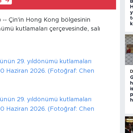
B
le
H
y
t
- Çin'in Hong Kong bölgesinin
k
mü kutlamaları çerçevesinde, salı
nün 29. yıldönümü kutlamaları
0 Haziran 2026. (Fotoğraf: Chen
G
h
i
p
nün 29. yıldönümü kutlamaları
h
0 Haziran 2026. (Fotoğraf: Chen