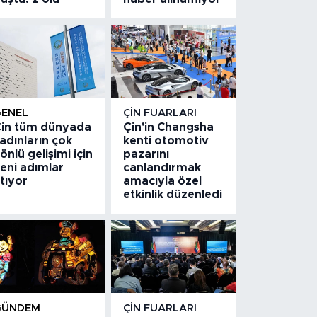
GENEL
ÇIN FUARLARI
in tüm dünyada
Çin'in Changsha
adınların çok
kenti otomotiv
önlü gelişimi için
pazarını
eni adımlar
canlandırmak
tıyor
amacıyla özel
etkinlik düzenledi
GÜNDEM
ÇIN FUARLARI