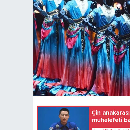
Gündem
Video
Sağlık
Foto Haber
Xinhua
Xinhua Türkiye
Seyahat
Çin anakarası:
muhalefeti b