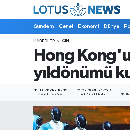
Genel
Gündem
Genel
Ekonomi
Dünya
Po
Ekonomi
HABERLER
ÇIN
Hong Kong'un
Dünya
Politika
yıldönümü ku
Kültür - Sanat ve Tarih
01.07.2026 - 16:09
01.07.2026 - 17:28
YAYINLANMA
GÜNCELLEME
OKUN
Yaşam
Bilim ve Teknoloji
Çin Fuarları