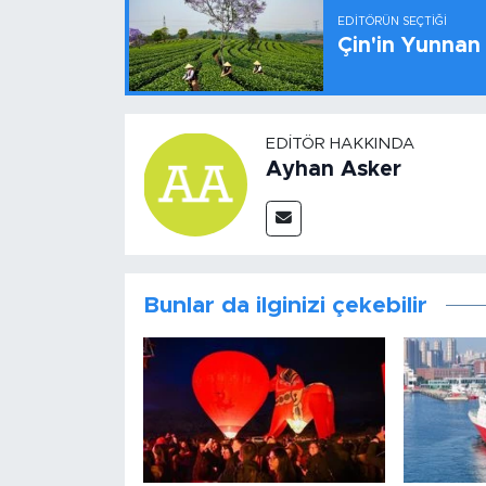
EDITÖRÜN SEÇTIĞI
Çin'in Yunnan
EDITÖR HAKKINDA
Ayhan Asker
Bunlar da ilginizi çekebilir