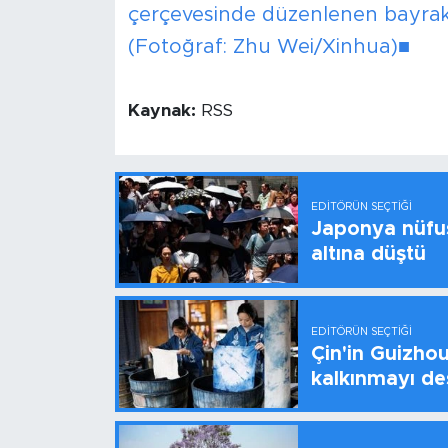
çerçevesinde düzenlenen bayrak
(Fotoğraf: Zhu Wei/Xinhua)■
Kaynak:
RSS
EDITÖRÜN SEÇTIĞI
Japonya nüfus
altına düştü
EDITÖRÜN SEÇTIĞI
Çin'in Guizhou
kalkınmayı de