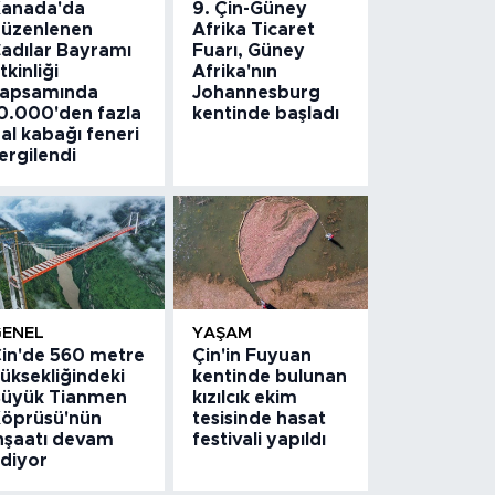
anada'da
9. Çin-Güney
üzenlenen
Afrika Ticaret
adılar Bayramı
Fuarı, Güney
tkinliği
Afrika'nın
apsamında
Johannesburg
0.000'den fazla
kentinde başladı
al kabağı feneri
ergilendi
GENEL
YAŞAM
in'de 560 metre
Çin'in Fuyuan
üksekliğindeki
kentinde bulunan
üyük Tianmen
kızılcık ekim
öprüsü'nün
tesisinde hasat
nşaatı devam
festivali yapıldı
diyor