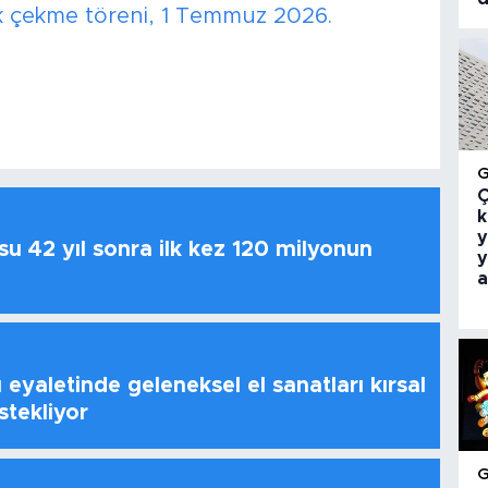
 çekme töreni, 1 Temmuz 2026.
Ç
k
y
u 42 yıl sonra ilk kez 120 milyonun
y
a
 eyaletinde geleneksel el sanatları kırsal
stekliyor