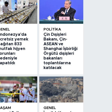
GENEL
POLITIKA
ndonezya'da
Çin Dışişleri
cretsiz yemek
Bakanı, Çin-
ağıtan 833
ASEAN ve
utfak hijyen
Shanghai İşbirliği
orunları
Örgütü dışişleri
edeniyle
bakanları
apatıldı
toplantılarına
katılacak
YAŞAM
GENEL