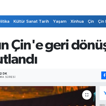
litika
Kültür Sanat Tarih
Yaşam
Xinhua
Çin
Çin 
 Çin'e geri dönü
tlandı
2 DK
MA SÜRESI
Y