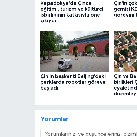
Kapadokya'da Çince
Çin'in ço
eğitimi, turizm ve kültürel
gemisi KE
işbirliğinin katkısıyla öne
görevini
çıkıyor
Çin'in başkenti Beijing'deki
Çin ve Be
parklarda robotlar göreve
birlikleri
başladı
eyaletind
düzenley
Yorumlar