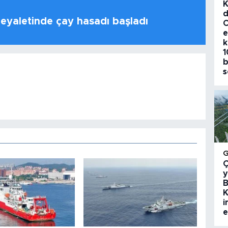
K
d
 eyaletinde çay hasadı başladı
C
e
k
1
b
s
Ç
y
B
K
i
e