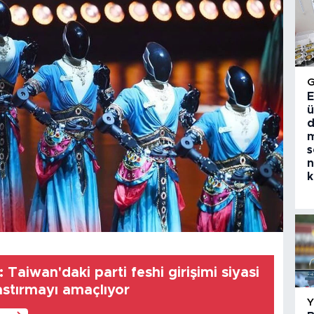
E
ü
d
m
s
n
k
 Taiwan'daki parti feshi girişimi siyasi
astırmayı amaçlıyor