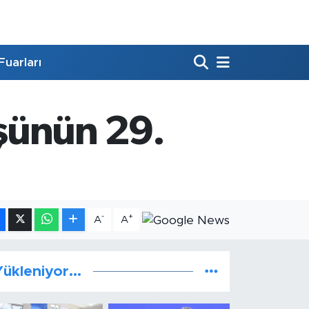
Fuarları
şünün 29.
-
+
A
A
ükleniyor...