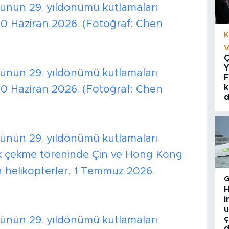
nün 29. yıldönümü kutlamaları
0 Haziran 2026. (Fotoğraf: Chen
K
V
Ç
Y
nün 29. yıldönümü kutlamaları
F
k
0 Haziran 2026. (Fotoğraf: Chen
d
nün 29. yıldönümü kutlamaları
k çekme töreninde Çin ve Hong Kong
an helikopterler, 1 Temmuz 2026.
H
i
u
ç
nün 29. yıldönümü kutlamaları
d