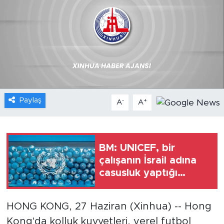
Gündem
Video
Sağlık
Foto Haber
Paylaş
-
+
A
A
Xinhua
Xinhua Türkiye
BM: UNICEF, bir
çalışanın İsrail adına
Seyahat
casusluk yaptığı
iddiaları üzerine
harekete geçti
HONG KONG, 27 Haziran (Xinhua) -- Hong
Kong'da kolluk kuvvetleri, yerel futbol