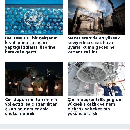
BM: UNICEF, bir çalışanın
Macaristan'da en yüksek
İsrail adına casusluk
seviyedeki sıcak hava
yaptığı iddiaları üzerine
uyarısı cuma gecesine
harekete geçti
kadar uzatıldı
Çin: Japon militarizminin
Çin'in başkenti Beijing'de
yol açtığı saldırganlıktan
yüksek sıcaklık ve nem
çıkarılan dersler asla
elektrik şebekesinin
unutulmamalı
yükünü artırdı