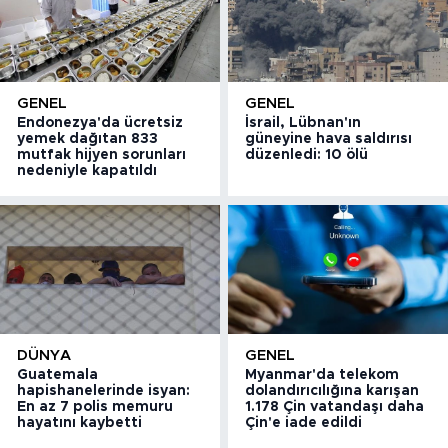
GENEL
GENEL
Endonezya'da ücretsiz
İsrail, Lübnan'ın
yemek dağıtan 833
güneyine hava saldırısı
mutfak hijyen sorunları
düzenledi: 10 ölü
nedeniyle kapatıldı
DÜNYA
GENEL
Guatemala
Myanmar'da telekom
hapishanelerinde isyan:
dolandırıcılığına karışan
En az 7 polis memuru
1.178 Çin vatandaşı daha
hayatını kaybetti
Çin'e iade edildi