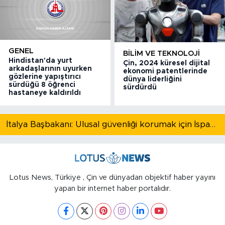
GENEL
BILIM VE TEKNOLOJI
Hindistan'da yurt
Çin, 2024 küresel dijital
arkadaşlarının uyurken
ekonomi patentlerinde
gözlerine yapıştırıcı
dünya liderliğini
sürdüğü 8 öğrenci
sürdürdü
hastaneye kaldırıldı
İtalya Başbakanı: Ulusal güvenliği korumak için İspanya ile Schengen kapsamındaki serbest dolaşımı askıya alıyoruz
Lotus News, Türkiye , Çin ve dünyadan objektif haber yayını
yapan bir internet haber portalıdır.