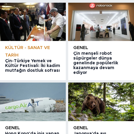
KÜLTÜR - SANAT VE
GENEL
Çin menşeli robot
TARIH
süpürgeler dünya
Çin-Türkiye Yemek ve
genelinde popülerlik
Kültür Festivali: İki kadim
kazanmaya devam
mutfağın dostluk sofrası
ediyor
GENEL
GENEL
Hong Kong'da iniş yapan
Japonya'da ayı