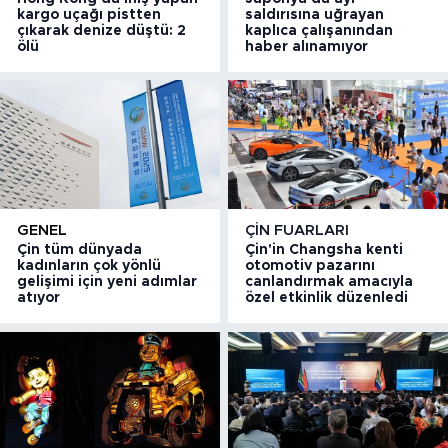
kargo uçağı pistten
saldırısına uğrayan
çıkarak denize düştü: 2
kaplıca çalışanından
ölü
haber alınamıyor
GENEL
ÇIN FUARLARI
Çin tüm dünyada
Çin'in Changsha kenti
kadınların çok yönlü
otomotiv pazarını
gelişimi için yeni adımlar
canlandırmak amacıyla
atıyor
özel etkinlik düzenledi