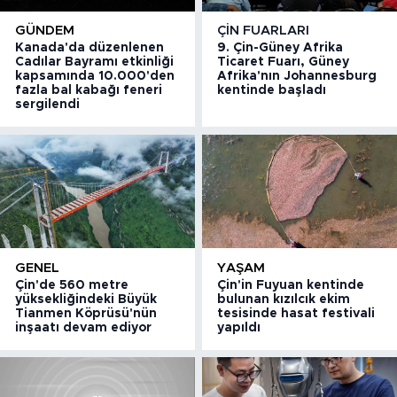
GÜNDEM
ÇIN FUARLARI
Kanada'da düzenlenen
9. Çin-Güney Afrika
Cadılar Bayramı etkinliği
Ticaret Fuarı, Güney
kapsamında 10.000'den
Afrika'nın Johannesburg
fazla bal kabağı feneri
kentinde başladı
sergilendi
GENEL
YAŞAM
Çin'de 560 metre
Çin'in Fuyuan kentinde
yüksekliğindeki Büyük
bulunan kızılcık ekim
Tianmen Köprüsü'nün
tesisinde hasat festivali
inşaatı devam ediyor
yapıldı