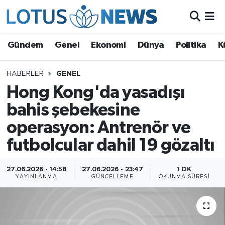
Genel
Gündem
Genel
Ekonomi
Dünya
Politika
K
Ekonomi
HABERLER
GENEL
Hong Kong'da yasadışı
Dünya
bahis şebekesine
Politika
operasyon: Antrenör ve
Kültür - Sanat ve Tarih
futbolcular dahil 19 gözaltı
Yaşam
27.06.2026 - 14:58
27.06.2026 - 23:47
1 DK
YAYINLANMA
GÜNCELLEME
OKUNMA SÜRESI
Bilim ve Teknoloji
Çin Fuarları