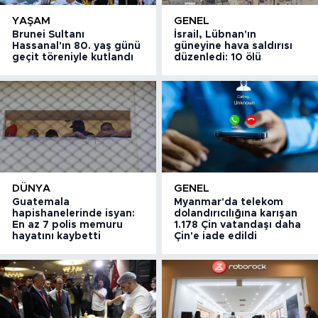
YAŞAM
GENEL
Brunei Sultanı
İsrail, Lübnan'ın
Hassanal'ın 80. yaş günü
güneyine hava saldırısı
geçit töreniyle kutlandı
düzenledi: 10 ölü
DÜNYA
GENEL
Guatemala
Myanmar'da telekom
hapishanelerinde isyan:
dolandırıcılığına karışan
En az 7 polis memuru
1.178 Çin vatandaşı daha
hayatını kaybetti
Çin'e iade edildi