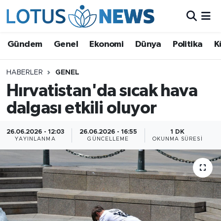
Genel
Gündem
Genel
Ekonomi
Dünya
Politika
K
Ekonomi
HABERLER
GENEL
Hırvatistan'da sıcak hava
Dünya
dalgası etkili oluyor
Politika
26.06.2026 - 12:03
26.06.2026 - 16:55
1 DK
Kültür - Sanat ve Tarih
YAYINLANMA
GÜNCELLEME
OKUNMA SÜRESI
Yaşam
Bilim ve Teknoloji
Çin Fuarları