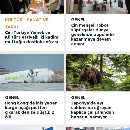
KÜLTÜR - SANAT VE
GENEL
Çin menşeli robot
TARIH
süpürgeler dünya
Çin-Türkiye Yemek ve
genelinde popülerlik
Kültür Festivali: İki kadim
kazanmaya devam
mutfağın dostluk sofrası
ediyor
GENEL
GENEL
Hong Kong'da iniş yapan
Japonya'da ayı
kargo uçağı pistten
saldırısına uğrayan
çıkarak denize düştü: 2
kaplıca çalışanından
ölü
haber alınamıyor