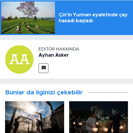
Çin'in Yunnan eyaletinde çay
hasadı başladı
EDITÖR HAKKINDA
Ayhan Asker
Bunlar da ilginizi çekebilir