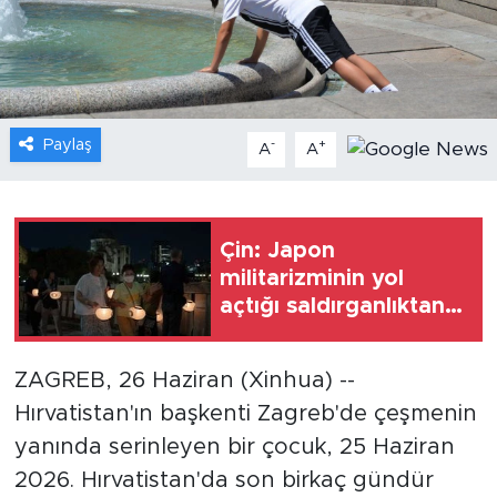
Gündem
Video
Paylaş
-
+
A
A
Sağlık
Foto Haber
Çin: Japon
Xinhua
militarizminin yol
açtığı saldırganlıktan
Xinhua Türkiye
çıkarılan dersler asla
unutulmamalı
ZAGREB, 26 Haziran (Xinhua) --
Seyahat
Hırvatistan'ın başkenti Zagreb'de çeşmenin
yanında serinleyen bir çocuk, 25 Haziran
2026. Hırvatistan'da son birkaç gündür