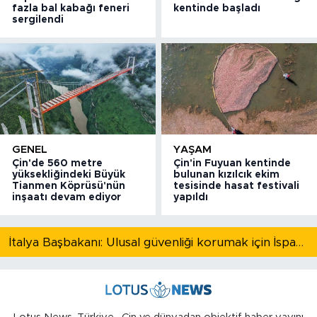
fazla bal kabağı feneri
kentinde başladı
sergilendi
GENEL
YAŞAM
Çin'de 560 metre
Çin'in Fuyuan kentinde
yüksekliğindeki Büyük
bulunan kızılcık ekim
Tianmen Köprüsü'nün
tesisinde hasat festivali
inşaatı devam ediyor
yapıldı
İtalya Başbakanı: Ulusal güvenliği korumak için İspanya ile Schengen kapsamındaki serbest dolaşımı askıya alıyoruz