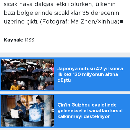
sıcak hava dalgası etkili olurken, ülkenin
bazı bölgelerinde sıcaklıklar 35 derecenin
üzerine çıktı. (Fotoğraf: Ma Zhen/Xinhua)■
Kaynak:
RSS
Japonya nüfusu 42 yıl sonra
ilk kez 120 milyonun altına
düştü
Çin'in Guizhou eyaletinde
geleneksel el sanatları kırsal
kalkınmayı destekliyor