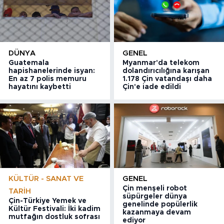
DÜNYA
GENEL
Guatemala
Myanmar'da telekom
hapishanelerinde isyan:
dolandırıcılığına karışan
En az 7 polis memuru
1.178 Çin vatandaşı daha
hayatını kaybetti
Çin'e iade edildi
KÜLTÜR - SANAT VE
GENEL
Çin menşeli robot
TARIH
süpürgeler dünya
Çin-Türkiye Yemek ve
genelinde popülerlik
Kültür Festivali: İki kadim
kazanmaya devam
mutfağın dostluk sofrası
ediyor