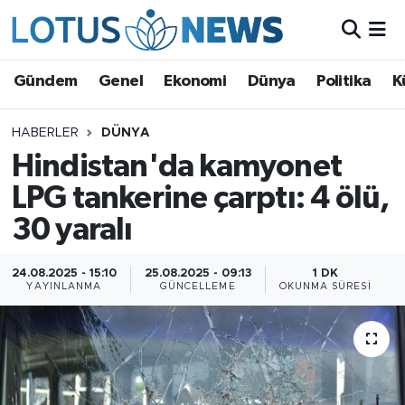
Genel
Gündem
Genel
Ekonomi
Dünya
Politika
K
Ekonomi
HABERLER
DÜNYA
Hindistan'da kamyonet
Dünya
LPG tankerine çarptı: 4 ölü,
Politika
30 yaralı
Kültür - Sanat ve Tarih
24.08.2025 - 15:10
25.08.2025 - 09:13
1 DK
YAYINLANMA
GÜNCELLEME
OKUNMA SÜRESI
Yaşam
Bilim ve Teknoloji
Çin Fuarları