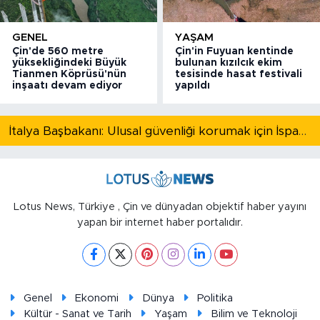
GENEL
YAŞAM
Çin'de 560 metre
Çin'in Fuyuan kentinde
yüksekliğindeki Büyük
bulunan kızılcık ekim
Tianmen Köprüsü'nün
tesisinde hasat festivali
inşaatı devam ediyor
yapıldı
İtalya Başbakanı: Ulusal güvenliği korumak için İspanya ile Schengen kapsamındaki serbest dolaşımı askıya alıyoruz
Lotus News, Türkiye , Çin ve dünyadan objektif haber yayını
yapan bir internet haber portalıdır.
Genel
Ekonomi
Dünya
Politika
Kültür - Sanat ve Tarih
Yaşam
Bilim ve Teknoloji