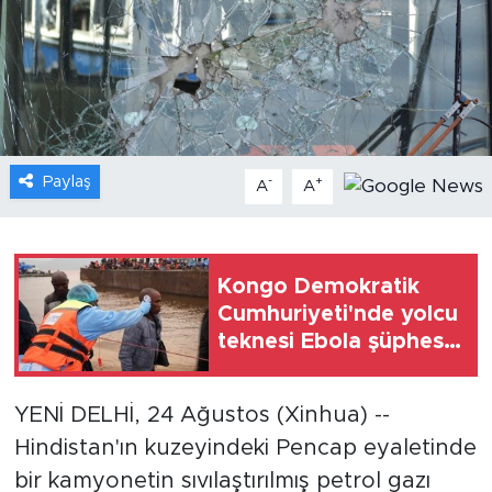
Gündem
Video
Sağlık
Paylaş
-
+
A
A
Foto Haber
Xinhua
Kongo Demokratik
Cumhuriyeti'nde yolcu
Xinhua Türkiye
teknesi Ebola şüphesi
üzerine durduruldu
Seyahat
YENİ DELHİ, 24 Ağustos (Xinhua) --
Hindistan'ın kuzeyindeki Pencap eyaletinde
bir kamyonetin sıvılaştırılmış petrol gazı