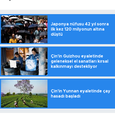
Japonya nüfusu 42 yıl sonra
ilk kez 120 milyonun altına
düştü
Çin'in Guizhou eyaletinde
geleneksel el sanatları kırsal
kalkınmayı destekliyor
Çin'in Yunnan eyaletinde çay
hasadı başladı