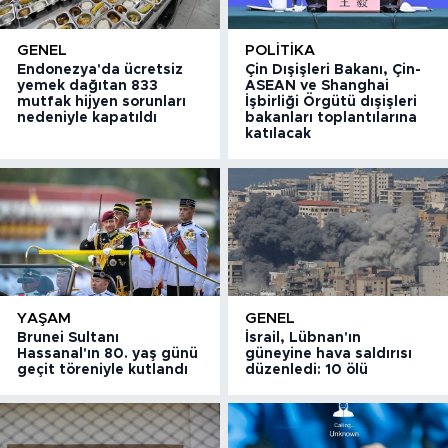
GENEL
POLITIKA
Endonezya'da ücretsiz
Çin Dışişleri Bakanı, Çin-
yemek dağıtan 833
ASEAN ve Shanghai
mutfak hijyen sorunları
İşbirliği Örgütü dışişleri
nedeniyle kapatıldı
bakanları toplantılarına
katılacak
YAŞAM
GENEL
Brunei Sultanı
İsrail, Lübnan'ın
Hassanal'ın 80. yaş günü
güneyine hava saldırısı
geçit töreniyle kutlandı
düzenledi: 10 ölü