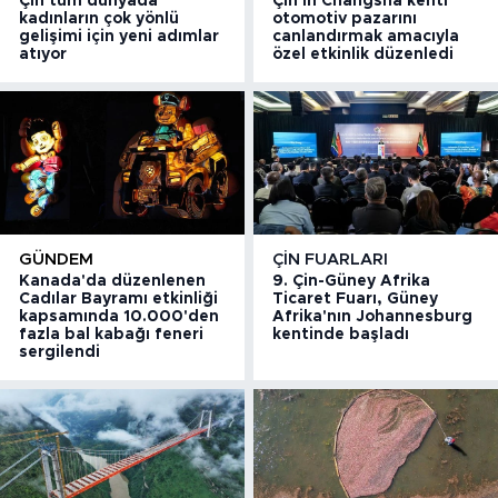
Çin tüm dünyada
Çin'in Changsha kenti
kadınların çok yönlü
otomotiv pazarını
gelişimi için yeni adımlar
canlandırmak amacıyla
atıyor
özel etkinlik düzenledi
GÜNDEM
ÇIN FUARLARI
Kanada'da düzenlenen
9. Çin-Güney Afrika
Cadılar Bayramı etkinliği
Ticaret Fuarı, Güney
kapsamında 10.000'den
Afrika'nın Johannesburg
fazla bal kabağı feneri
kentinde başladı
sergilendi