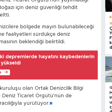
azı için deniz güvenliği tehdit
ltti.
K
V
nizcilere bölgede mayın bulunabileceği
Ç
Y
me faaliyetleri sürdükçe deniz
F
sının beklendiği belirtildi.
k
d
ki depremlerde hayatını kaybedenlerin
 yükseldi
le
kuruluşu olan Ortak Denizcilik Bilgi
H
ere Deniz Ticaret Örgütü'nün de
i
u
acılığıyla yürütüyor.
■
ç
d