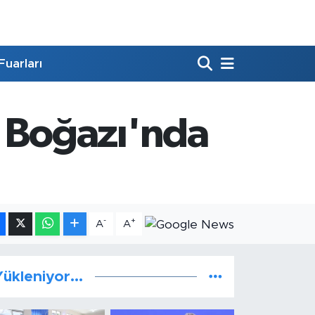
Fuarları
 Boğazı'nda
-
+
A
A
ükleniyor...