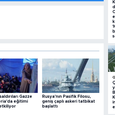
K
d
C
e
k
1
b
s
Ç
y
B
 saldırıları Gazze
Rusya'nın Pasifik Filosu,
K
eria'da eğitimi
geniş çaplı askeri tatbikat
i
tkiliyor
başlattı
e