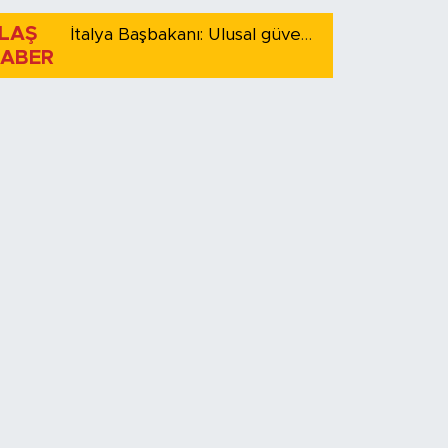
LAŞ
İtalya Başbakanı: Ulusal güvenliği korumak için İspanya ile Schengen kapsamındaki serbest dolaşımı askıya alıyoruz
ABER