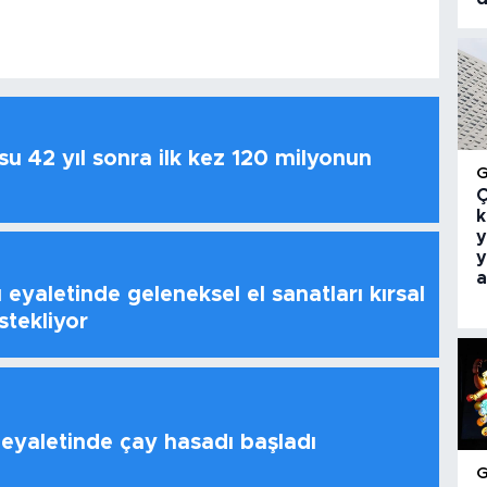
u 42 yıl sonra ilk kez 120 milyonun
Ç
k
y
y
a
 eyaletinde geleneksel el sanatları kırsal
stekliyor
 eyaletinde çay hasadı başladı