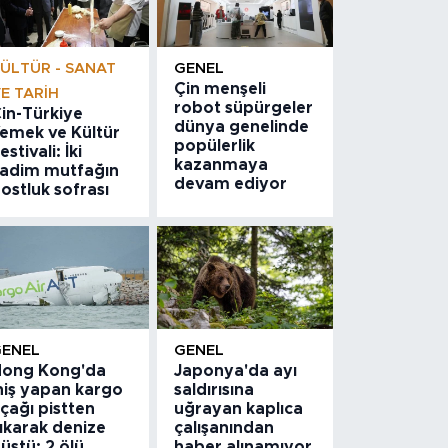
ÜLTÜR - SANAT
GENEL
Çin menşeli
E TARIH
robot süpürgeler
in-Türkiye
dünya genelinde
emek ve Kültür
popülerlik
estivali: İki
kazanmaya
adim mutfağın
devam ediyor
ostluk sofrası
GENEL
GENEL
ong Kong'da
Japonya'da ayı
niş yapan kargo
saldırısına
çağı pistten
uğrayan kaplıca
ıkarak denize
çalışanından
üştü: 2 ölü
haber alınamıyor