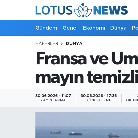
Genel
Gündem
Genel
Ekonomi
Dünya
Po
Ekonomi
HABERLER
DÜNYA
Fransa ve U
Dünya
Politika
mayın temizliğ
Kültür - Sanat ve Tarih
30.06.2026 - 11:07
30.06.2026 - 17:36
YAYINLANMA
GÜNCELLEME
OKUN
Yaşam
Bilim ve Teknoloji
Çin Fuarları