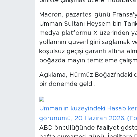
birlikte çalışmak üzere mutabakata
Macron, pazartesi günü Fransa'ya 
Umman Sultanı Heysem bin Tarık 
medya platformu X üzerinden yap
yollarının güvenliğini sağlamak
koşulsuz geçişi garanti altına alm
boğazda mayın temizleme çalışma
Açıklama, Hürmüz Boğazı'ndaki den
bir dönemde geldi.
Umman'ın kuzeyindeki Hasab ken
görünümü, 20 Haziran 2026. (Fo
ABD öncülüğünde faaliyet göstere
hafta cumartesi günü, İngiltere 