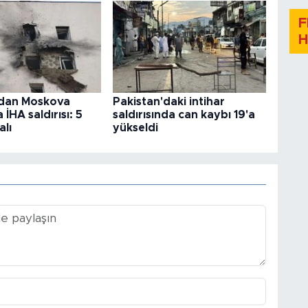
F
H
dan Moskova
Pakistan'daki intihar
 İHA saldırısı: 5
saldırısında can kaybı 19'a
alı
yükseldi