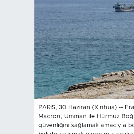
Gündem
Video
Sağlık
Foto Haber
Xinhua
Xinhua Türkiye
Seyahat
PARİS, 30 Haziran (Xinhua) -- 
Macron, Umman ile Hürmüz Boğazı
güvenliğini sağlamak amacıyla bo