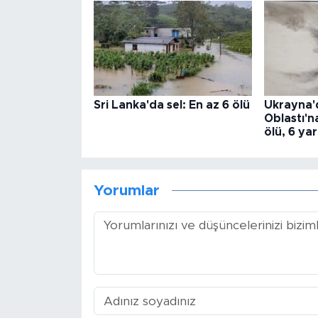
Sri Lanka'da sel: En az 6 ölü
Ukrayna'
Oblastı'na
ölü, 6 yar
Yorumlar