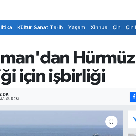
litika
Kültür Sanat Tarih
Yaşam
Xinhua
Çin
Çin 
mman'dan Hürmüz
i için işbirliği
2 DK
MA SÜRESI
Y