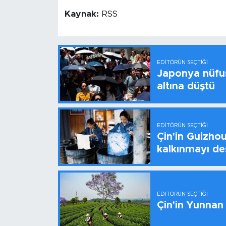
Kaynak:
RSS
EDITÖRÜN SEÇTIĞI
Japonya nüfus
altına düştü
EDITÖRÜN SEÇTIĞI
Çin'in Guizhou
kalkınmayı de
EDITÖRÜN SEÇTIĞI
Çin'in Yunnan