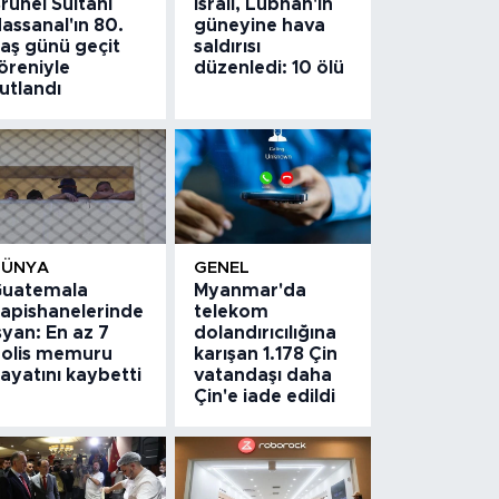
runei Sultanı
İsrail, Lübnan'ın
assanal'ın 80.
güneyine hava
aş günü geçit
saldırısı
öreniyle
düzenledi: 10 ölü
utlandı
DÜNYA
GENEL
uatemala
Myanmar'da
apishanelerinde
telekom
syan: En az 7
dolandırıcılığına
olis memuru
karışan 1.178 Çin
ayatını kaybetti
vatandaşı daha
Çin'e iade edildi