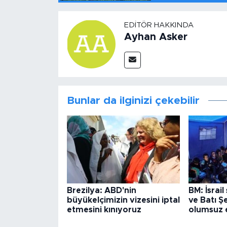
EDITÖR HAKKINDA
Ayhan Asker
Bunlar da ilginizi çekebilir
Brezilya: ABD'nin
BM: İsrail
büyükelçimizin vizesini iptal
ve Batı Ş
etmesini kınıyoruz
olumsuz e