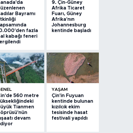
anada'da
9. Çin-Güney
üzenlenen
Afrika Ticaret
adılar Bayramı
Fuarı, Güney
tkinliği
Afrika'nın
apsamında
Johannesburg
0.000'den fazla
kentinde başladı
al kabağı feneri
ergilendi
GENEL
YAŞAM
in'de 560 metre
Çin'in Fuyuan
üksekliğindeki
kentinde bulunan
üyük Tianmen
kızılcık ekim
öprüsü'nün
tesisinde hasat
nşaatı devam
festivali yapıldı
diyor