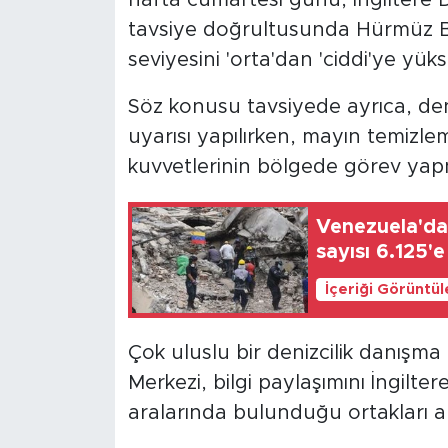
tavsiye doğrultusunda Hürmüz Boğ
seviyesini 'orta'dan 'ciddi'ye yükse
Söz konusu tavsiyede ayrıca, de
uyarısı yapılırken, mayın temizle
kuvvetlerinin bölgede görev yapma
Venezuela'da
sayısı 6.125'e
İçeriği Görüntü
Çok uluslu bir denizcilik danışma 
Merkezi, bilgi paylaşımını İngilt
aralarında bulunduğu ortakları ar