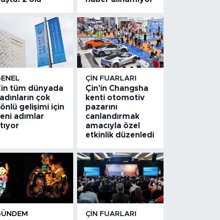
GENEL
ÇIN FUARLARI
in tüm dünyada
Çin'in Changsha
adınların çok
kenti otomotiv
önlü gelişimi için
pazarını
eni adımlar
canlandırmak
tıyor
amacıyla özel
etkinlik düzenledi
GÜNDEM
ÇIN FUARLARI