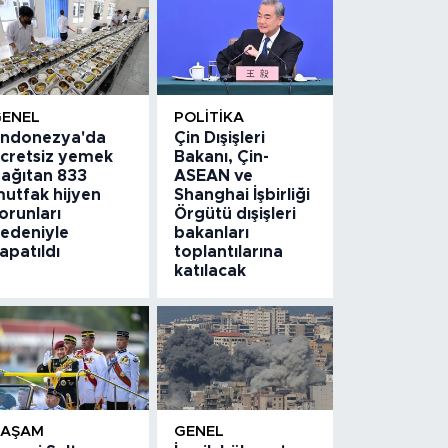
GENEL
POLITIKA
ndonezya'da
Çin Dışişleri
cretsiz yemek
Bakanı, Çin-
ağıtan 833
ASEAN ve
utfak hijyen
Shanghai İşbirliği
orunları
Örgütü dışişleri
edeniyle
bakanları
apatıldı
toplantılarına
katılacak
YAŞAM
GENEL