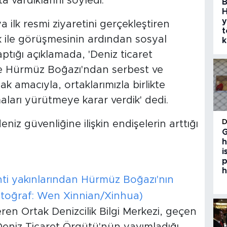
 vardıklarını söyledi.
B
H
y
ilk resmi ziyaretini gerçekleştiren
t
ile görüşmesinin ardından sosyal
k
tığı açıklamada, 'Deniz ticaret
 ve Hürmüz Boğazı'ndan serbest ve
ak amacıyla, ortaklarımızla birlikte
ları yürütmeye karar verdik' dedi.
iz güvenliğine ilişkin endişelerin arttığı
G
h
i
p
h
ti yakınlarından Hürmüz Boğazı'nın
toğraf: Wen Xinnian/Xinhua)
n Ortak Denizcilik Bilgi Merkezi, geçen
Deniz Ticaret Örgütü'nün yayımladığı