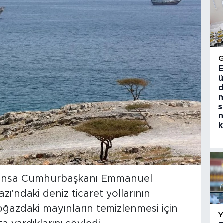
E
ü
d
m
s
n
k
Fransa Cumhurbaşkanı Emmanuel
'ndaki deniz ticaret yollarının
ğazdaki mayınların temizlenmesi için