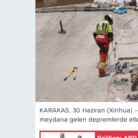
Gündem
Video
Sağlık
Foto Haber
Xinhua
Xinhua Türkiye
Seyahat
KARAKAS, 30 Haziran (Xinhua) 
meydana gelen depremlerde etkile