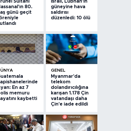
runei Sultanı
İsrail, Lübnan'ın
assanal'ın 80.
güneyine hava
aş günü geçit
saldırısı
öreniyle
düzenledi: 10 ölü
utlandı
DÜNYA
GENEL
uatemala
Myanmar'da
apishanelerinde
telekom
syan: En az 7
dolandırıcılığına
olis memuru
karışan 1.178 Çin
ayatını kaybetti
vatandaşı daha
Çin'e iade edildi