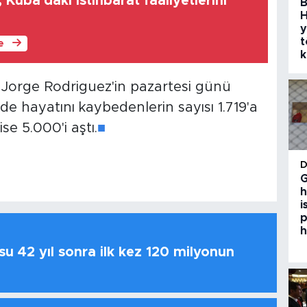
 Küba'daki istihbarat faaliyetlerini
B
H
y
t
le
k
 Jorge Rodriguez'in pazartesi günü
e hayatını kaybedenlerin sayısı 1.719'a
se 5.000'i aştı.
■
G
h
i
p
h
u 42 yıl sonra ilk kez 120 milyonun