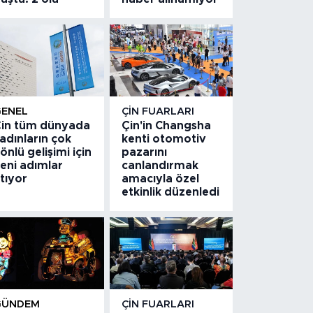
GENEL
ÇIN FUARLARI
in tüm dünyada
Çin'in Changsha
adınların çok
kenti otomotiv
önlü gelişimi için
pazarını
eni adımlar
canlandırmak
tıyor
amacıyla özel
etkinlik düzenledi
GÜNDEM
ÇIN FUARLARI