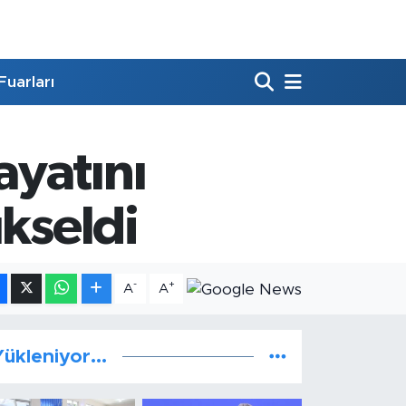
Fuarları
yatını
ükseldi
-
+
A
A
ükleniyor...