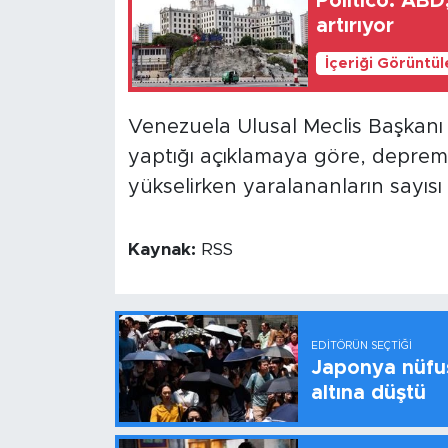
Politico: ABD,
artırıyor
İçeriği Görüntü
Venezuela Ulusal Meclis Başkanı
yaptığı açıklamaya göre, depremd
yükselirken yaralananların sayısı i
Kaynak:
RSS
EDITÖRÜN SEÇTIĞI
Japonya nüfus
altına düştü