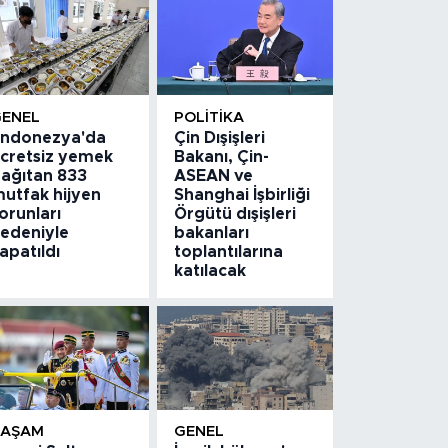
GENEL
POLITIKA
ndonezya'da
Çin Dışişleri
cretsiz yemek
Bakanı, Çin-
ağıtan 833
ASEAN ve
utfak hijyen
Shanghai İşbirliği
orunları
Örgütü dışişleri
edeniyle
bakanları
apatıldı
toplantılarına
katılacak
YAŞAM
GENEL