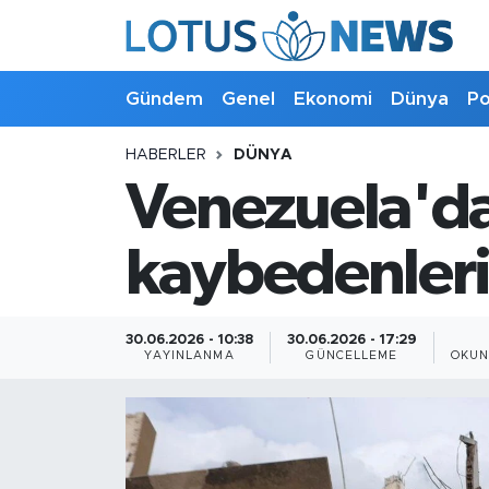
Genel
Gündem
Genel
Ekonomi
Dünya
Po
Ekonomi
HABERLER
DÜNYA
Venezuela'da
Dünya
Politika
kaybedenlerin
Kültür - Sanat ve Tarih
30.06.2026 - 10:38
30.06.2026 - 17:29
YAYINLANMA
GÜNCELLEME
OKUN
Yaşam
Bilim ve Teknoloji
Çin Fuarları