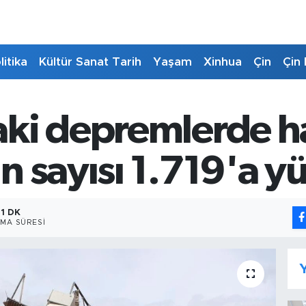
litika
Kültür Sanat Tarih
Yaşam
Xinhua
Çin
Çin 
ki depremlerde ha
 sayısı 1.719'a y
1 DK
MA SÜRESI
Y