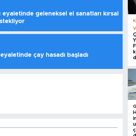
 eyaletinde geleneksel el sanatları kırsal
stekliyor
K
V
Ç
Y
F
k
 eyaletinde çay hasadı başladı
d
H
i
u
ç
d