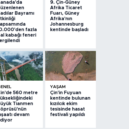
anada'da
9. Çin-Güney
üzenlenen
Afrika Ticaret
adılar Bayramı
Fuarı, Güney
tkinliği
Afrika'nın
apsamında
Johannesburg
0.000'den fazla
kentinde başladı
al kabağı feneri
ergilendi
GENEL
YAŞAM
in'de 560 metre
Çin'in Fuyuan
üksekliğindeki
kentinde bulunan
üyük Tianmen
kızılcık ekim
öprüsü'nün
tesisinde hasat
nşaatı devam
festivali yapıldı
diyor