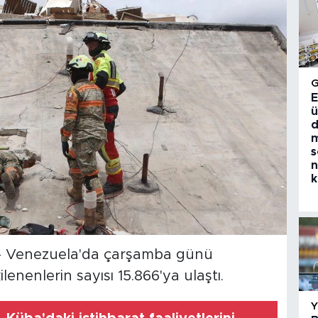
E
ü
d
m
s
n
k
-- Venezuela'da çarşamba günü
nenlerin sayısı 15.866'ya ulaştı.