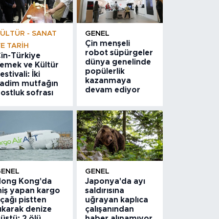
ÜLTÜR - SANAT
GENEL
Çin menşeli
E TARIH
robot süpürgeler
in-Türkiye
dünya genelinde
emek ve Kültür
popülerlik
estivali: İki
kazanmaya
adim mutfağın
devam ediyor
ostluk sofrası
GENEL
GENEL
ong Kong'da
Japonya'da ayı
niş yapan kargo
saldırısına
çağı pistten
uğrayan kaplıca
ıkarak denize
çalışanından
üştü: 2 ölü
haber alınamıyor