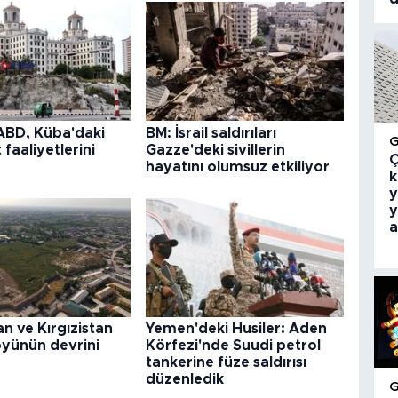
 ABD, Küba'daki
BM: İsrail saldırıları
 faaliyetlerini
Gazze'deki sivillerin
Ç
hayatını olumsuz etkiliyor
k
y
y
a
n ve Kırgızistan
Yemen'deki Husiler: Aden
köyünün devrini
Körfezi'nde Suudi petrol
tankerine füze saldırısı
düzenledik