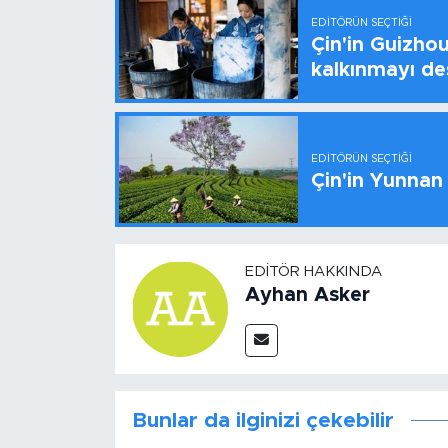
EDITÖRÜN SEÇTIĞI
Çin'in Guizhou
kalkınmayı de
EDITÖRÜN SEÇTIĞI
Çin'in Yunnan
EDITÖR HAKKINDA
Ayhan Asker
Bunlar da ilginizi çekebilir