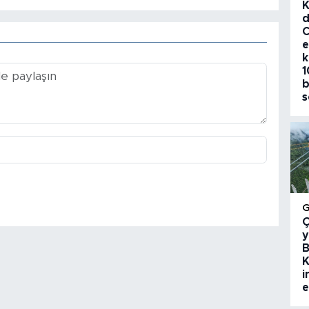
K
d
C
e
k
1
b
s
Ç
y
B
K
i
e