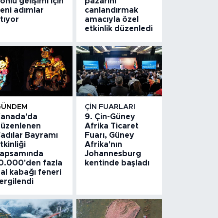
önlü gelişimi için
pazarını
eni adımlar
canlandırmak
tıyor
amacıyla özel
etkinlik düzenledi
GÜNDEM
ÇIN FUARLARI
anada'da
9. Çin-Güney
üzenlenen
Afrika Ticaret
adılar Bayramı
Fuarı, Güney
tkinliği
Afrika'nın
apsamında
Johannesburg
0.000'den fazla
kentinde başladı
al kabağı feneri
ergilendi