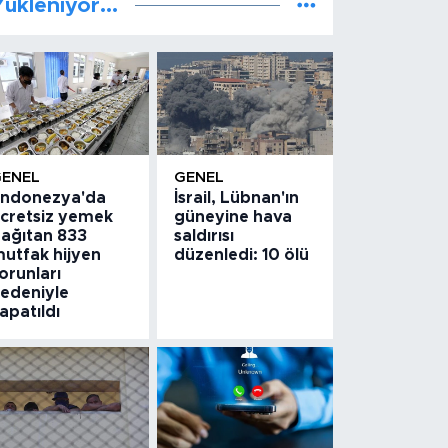
ükleniyor...
GENEL
GENEL
ndonezya'da
İsrail, Lübnan'ın
cretsiz yemek
güneyine hava
ağıtan 833
saldırısı
utfak hijyen
düzenledi: 10 ölü
orunları
edeniyle
apatıldı