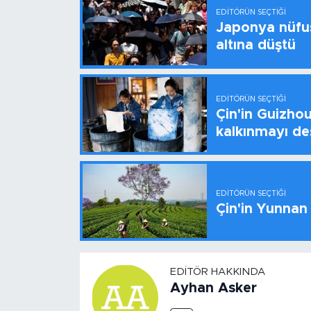
EDITÖRÜN SEÇTIĞI
Japonya nüfus
altına düştü
EDITÖRÜN SEÇTIĞI
Çin'in Guizhou
kalkınmayı de
EDITÖRÜN SEÇTIĞI
Çin'in Yunnan
EDITÖR HAKKINDA
Ayhan Asker