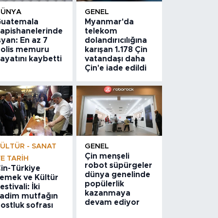
DÜNYA
GENEL
uatemala
Myanmar'da
apishanelerinde
telekom
syan: En az 7
dolandırıcılığına
olis memuru
karışan 1.178 Çin
ayatını kaybetti
vatandaşı daha
Çin'e iade edildi
ÜLTÜR - SANAT
GENEL
Çin menşeli
E TARIH
robot süpürgeler
in-Türkiye
dünya genelinde
emek ve Kültür
popülerlik
estivali: İki
kazanmaya
adim mutfağın
devam ediyor
ostluk sofrası