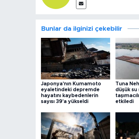
Bunlar da ilginizi çekebilir
Japonya'nın Kumamoto
Tuna Nehr
eyaletindeki depremde
düşük su 
hayatını kaybedenlerin
taşımacılı
sayısı 39'a yükseldi
etkiledi