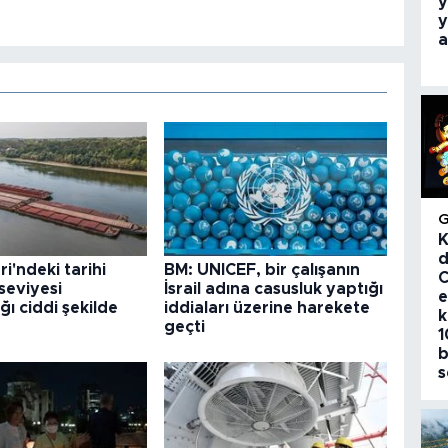
y
y
a
K
d
i'ndeki tarihi
BM: UNICEF, bir çalışanın
C
seviyesi
İsrail adına casusluk yaptığı
e
ğı ciddi şekilde
iddiaları üzerine harekete
k
geçti
1
b
s