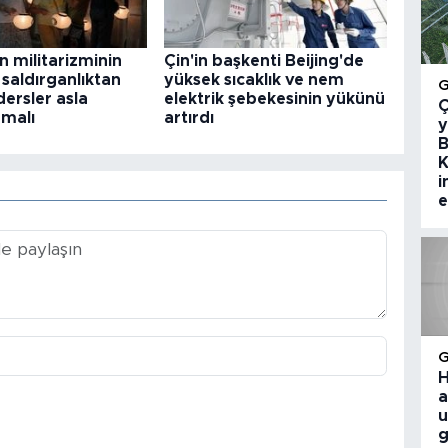
n militarizminin
Çin'in başkenti Beijing'de
 saldırganlıktan
yüksek sıcaklık ve nem
dersler asla
elektrik şebekesinin yükünü
Ç
malı
artırdı
y
B
K
i
e
H
a
u
g