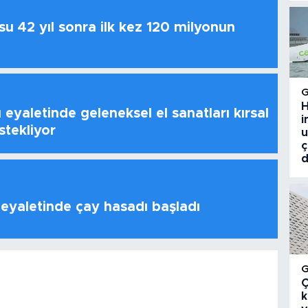
u 42 yıl sonra ilk kez 120 milyonun
H
 eyaletinde geleneksel el sanatları kırsal
i
stekliyor
u
ç
d
 eyaletinde çay hasadı başladı
Ç
k