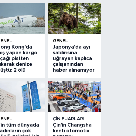
GENEL
GENEL
ong Kong'da
Japonya'da ayı
niş yapan kargo
saldırısına
çağı pistten
uğrayan kaplıca
ıkarak denize
çalışanından
üştü: 2 ölü
haber alınamıyor
GENEL
ÇIN FUARLARI
in tüm dünyada
Çin'in Changsha
adınların çok
kenti otomotiv