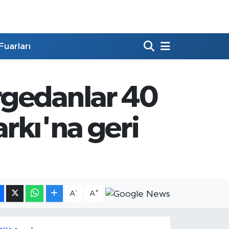
Fuarları
rgedanlar 40
arkı'na geri
-
+
A
A