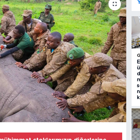
Y
E
ü
d
m
s
n
k