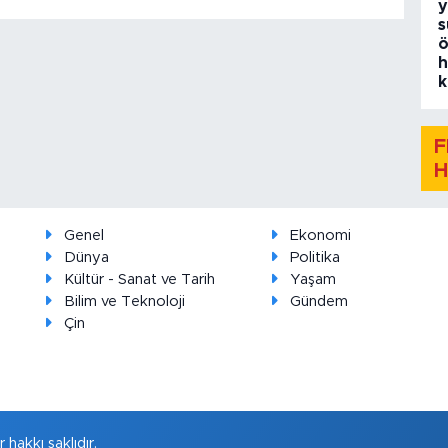
y
s
ö
h
k
F
H
Genel
Ekonomi
Dünya
Politika
Kültür - Sanat ve Tarih
Yaşam
Bilim ve Teknoloji
Gündem
Çin
hakkı saklıdır.