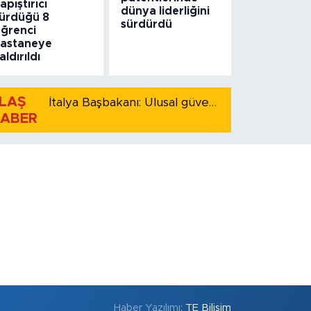
apıştırıcı
dünya liderliğini
ürdüğü 8
sürdürdü
ğrenci
astaneye
aldırıldı
LAŞ
İtalya Başbakanı: Ulusal güvenliği korumak için İspanya ile Schengen kapsamındaki serbest dolaşımı askıya alıyoruz
ABER
Haber Yazılımı:
TE Bilişim