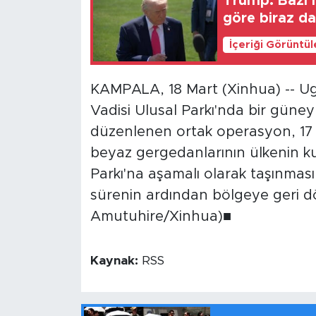
Trump: Bazı 
göre biraz d
İçeriği Görüntü
KAMPALA, 18 Mart (Xinhua) -- U
Vadisi Ulusal Parkı'nda bir güne
düzenlenen ortak operasyon, 17
beyaz gergedanlarının ülkenin k
Parkı'na aşamalı olarak taşınmasın
sürenin ardından bölgeye geri d
Amutuhire/Xinhua)■
Kaynak:
RSS