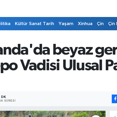
litika
Kültür Sanat Tarih
Yaşam
Xinhua
Çin
Çin 
anda'da beyaz ge
epo Vadisi Ulusal P
1 DK
A SÜRESI