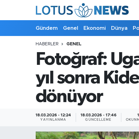
Genel
Gündem
Genel
Ekonomi
Dünya
Po
Ekonomi
HABERLER
GENEL
Fotoğraf: Ug
Dünya
Politika
yıl sonra Kid
Kültür - Sanat ve Tarih
dönüyor
Yaşam
18.03.2026 - 12:24
18.03.2026 - 17:46
Bilim ve Teknoloji
YAYINLANMA
GÜNCELLEME
OKUNM
Çin Fuarları