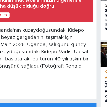
mühimmat stoklarımızın diğerlerine
aha düşük olduğu doğru
G
h
le
i
p
h
ganda'nın kuzeydoğusundaki Kidepo
y beyaz gergedanını taşımak için
 Mart 2026. Uganda, salı günü güney
uzeydoğusundaki Kidepo Vadisi Ulusal
ı başlatarak, bu türün 40 yılı aşkın bir
önüşünü sağladı. (Fotoğraf: Ronald
K
V
Ç
Y
F
k
d