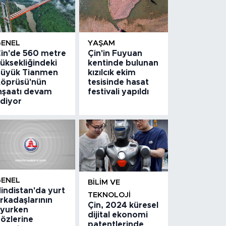
GENEL
YAŞAM
in'de 560 metre
Çin'in Fuyuan
üksekliğindeki
kentinde bulunan
üyük Tianmen
kızılcık ekim
öprüsü'nün
tesisinde hasat
nşaatı devam
festivali yapıldı
diyor
GENEL
BILIM VE
indistan'da yurt
TEKNOLOJI
rkadaşlarının
Çin, 2024 küresel
yurken
dijital ekonomi
özlerine
patentlerinde