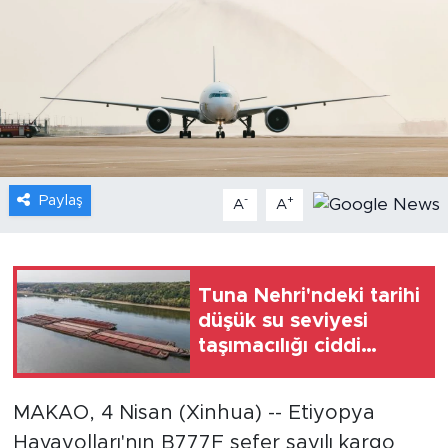
Gündem
Video
Sağlık
Foto Haber
Paylaş
-
+
A
A
Xinhua
Xinhua Türkiye
Tuna Nehri'ndeki tarihi
düşük su seviyesi
Seyahat
taşımacılığı ciddi
şekilde etkiledi
MAKAO, 4 Nisan (Xinhua) -- Etiyopya
Havayolları'nın B777F sefer sayılı kargo