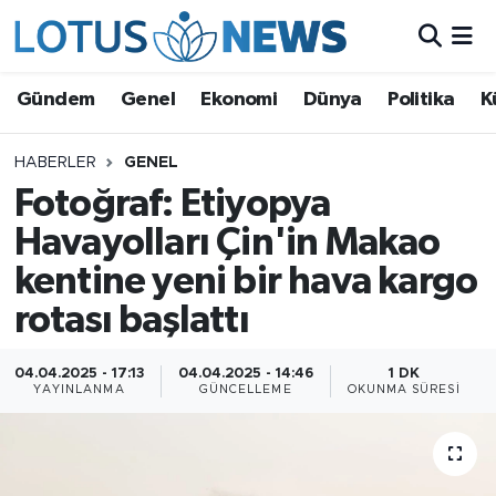
Genel
Gündem
Genel
Ekonomi
Dünya
Politika
K
Ekonomi
HABERLER
GENEL
Fotoğraf: Etiyopya
Dünya
Havayolları Çin'in Makao
Politika
kentine yeni bir hava kargo
Kültür - Sanat ve Tarih
rotası başlattı
Yaşam
04.04.2025 - 17:13
04.04.2025 - 14:46
1 DK
YAYINLANMA
GÜNCELLEME
OKUNMA SÜRESI
Bilim ve Teknoloji
Çin Fuarları