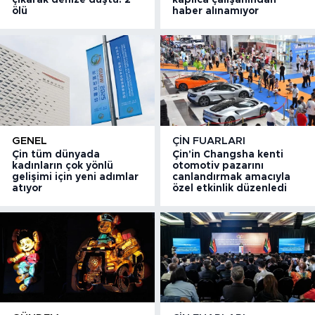
çıkarak denize düştü: 2
kaplıca çalışanından
ölü
haber alınamıyor
GENEL
ÇIN FUARLARI
Çin tüm dünyada
Çin'in Changsha kenti
kadınların çok yönlü
otomotiv pazarını
gelişimi için yeni adımlar
canlandırmak amacıyla
atıyor
özel etkinlik düzenledi