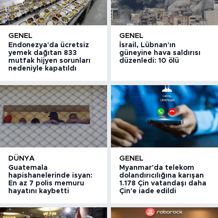
GENEL
GENEL
Endonezya'da ücretsiz
İsrail, Lübnan'ın
yemek dağıtan 833
güneyine hava saldırısı
mutfak hijyen sorunları
düzenledi: 10 ölü
nedeniyle kapatıldı
DÜNYA
GENEL
Guatemala
Myanmar'da telekom
hapishanelerinde isyan:
dolandırıcılığına karışan
En az 7 polis memuru
1.178 Çin vatandaşı daha
hayatını kaybetti
Çin'e iade edildi