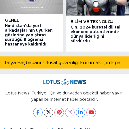
GENEL
BILIM VE TEKNOLOJI
Hindistan'da yurt
Çin, 2024 küresel dijital
arkadaşlarının uyurken
ekonomi patentlerinde
gözlerine yapıştırıcı
dünya liderliğini
sürdüğü 8 öğrenci
sürdürdü
hastaneye kaldırıldı
İtalya Başbakanı: Ulusal güvenliği korumak için İspanya ile Schengen kapsamındaki serbest dolaşımı askıya alıyoruz
Lotus News, Türkiye , Çin ve dünyadan objektif haber yayını
yapan bir internet haber portalıdır.