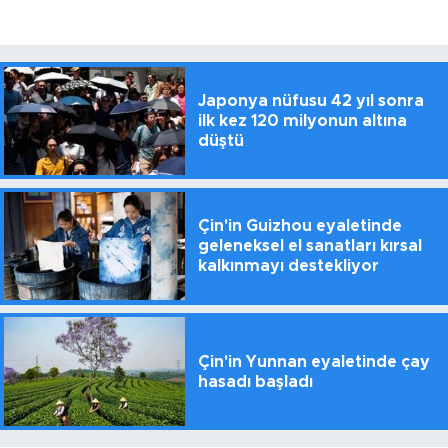
Japonya nüfusu 42 yıl sonra
ilk kez 120 milyonun altına
düştü
Çin'in Guizhou eyaletinde
geleneksel el sanatları kırsal
kalkınmayı destekliyor
Çin'in Yunnan eyaletinde çay
hasadı başladı