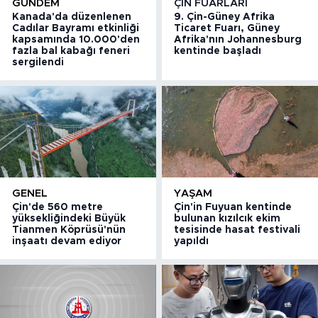
GÜNDEM
ÇIN FUARLARI
Kanada'da düzenlenen
9. Çin-Güney Afrika
Cadılar Bayramı etkinliği
Ticaret Fuarı, Güney
kapsamında 10.000'den
Afrika'nın Johannesburg
fazla bal kabağı feneri
kentinde başladı
sergilendi
GENEL
YAŞAM
Çin'de 560 metre
Çin'in Fuyuan kentinde
yüksekliğindeki Büyük
bulunan kızılcık ekim
Tianmen Köprüsü'nün
tesisinde hasat festivali
inşaatı devam ediyor
yapıldı