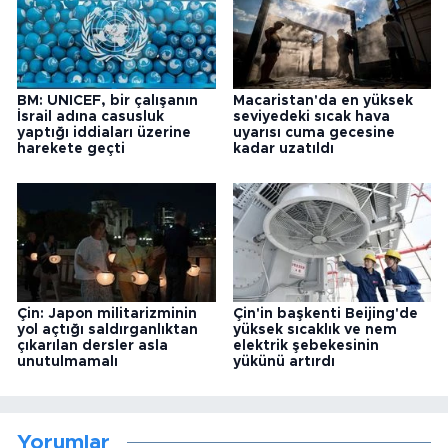
BM: UNICEF, bir çalışanın
Macaristan'da en yüksek
İsrail adına casusluk
seviyedeki sıcak hava
yaptığı iddiaları üzerine
uyarısı cuma gecesine
harekete geçti
kadar uzatıldı
Çin: Japon militarizminin
Çin'in başkenti Beijing'de
yol açtığı saldırganlıktan
yüksek sıcaklık ve nem
çıkarılan dersler asla
elektrik şebekesinin
unutulmamalı
yükünü artırdı
Yorumlar