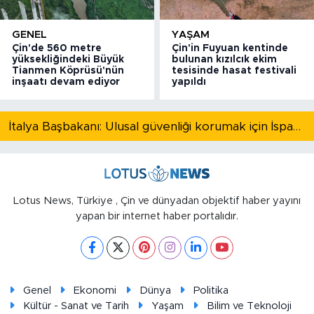
GENEL
YAŞAM
Çin'de 560 metre
Çin'in Fuyuan kentinde
yüksekliğindeki Büyük
bulunan kızılcık ekim
Tianmen Köprüsü'nün
tesisinde hasat festivali
inşaatı devam ediyor
yapıldı
İtalya Başbakanı: Ulusal güvenliği korumak için İspanya ile Schengen kapsamındaki serbest dolaşımı askıya alıyoruz
Lotus News, Türkiye , Çin ve dünyadan objektif haber yayını
yapan bir internet haber portalıdır.
Genel
Ekonomi
Dünya
Politika
Kültür - Sanat ve Tarih
Yaşam
Bilim ve Teknoloji