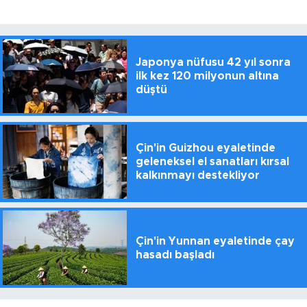
Japonya nüfusu 42 yıl sonra
ilk kez 120 milyonun altına
düştü
Çin'in Guizhou eyaletinde
geleneksel el sanatları kırsal
kalkınmayı destekliyor
Çin'in Yunnan eyaletinde çay
hasadı başladı