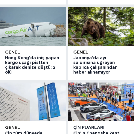
GENEL
GENEL
Hong Kong'da iniş yapan
Japonya'da ayı
kargo uçağı pistten
saldırısına uğrayan
çıkarak denize düştü: 2
kaplıca çalışanından
ölü
haber alınamıyor
GENEL
ÇIN FUARLARI
Çin tüm dünyada
Çin'in Changsha kenti