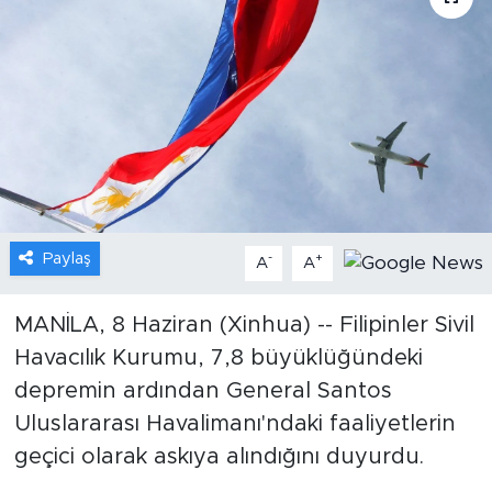
Gündem
Video
Sağlık
Foto Haber
Paylaş
-
+
Xinhua
A
A
Xinhua Türkiye
MANİLA, 8 Haziran (Xinhua) -- Filipinler Sivil
Havacılık Kurumu, 7,8 büyüklüğündeki
Seyahat
depremin ardından General Santos
Uluslararası Havalimanı'ndaki faaliyetlerin
geçici olarak askıya alındığını duyurdu.