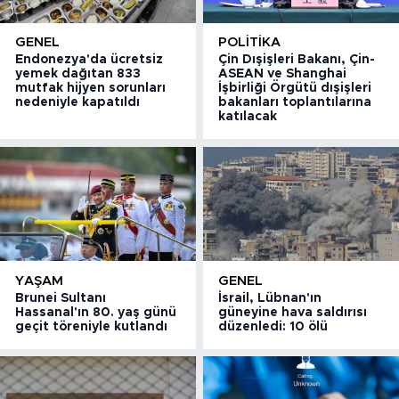
GENEL
POLITIKA
Endonezya'da ücretsiz
Çin Dışişleri Bakanı, Çin-
yemek dağıtan 833
ASEAN ve Shanghai
mutfak hijyen sorunları
İşbirliği Örgütü dışişleri
nedeniyle kapatıldı
bakanları toplantılarına
katılacak
YAŞAM
GENEL
Brunei Sultanı
İsrail, Lübnan'ın
Hassanal'ın 80. yaş günü
güneyine hava saldırısı
geçit töreniyle kutlandı
düzenledi: 10 ölü