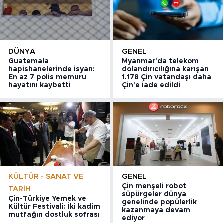
DÜNYA
GENEL
Guatemala
Myanmar'da telekom
hapishanelerinde isyan:
dolandırıcılığına karışan
En az 7 polis memuru
1.178 Çin vatandaşı daha
hayatını kaybetti
Çin'e iade edildi
KÜLTÜR - SANAT VE
GENEL
Çin menşeli robot
TARIH
süpürgeler dünya
Çin-Türkiye Yemek ve
genelinde popülerlik
Kültür Festivali: İki kadim
kazanmaya devam
mutfağın dostluk sofrası
ediyor