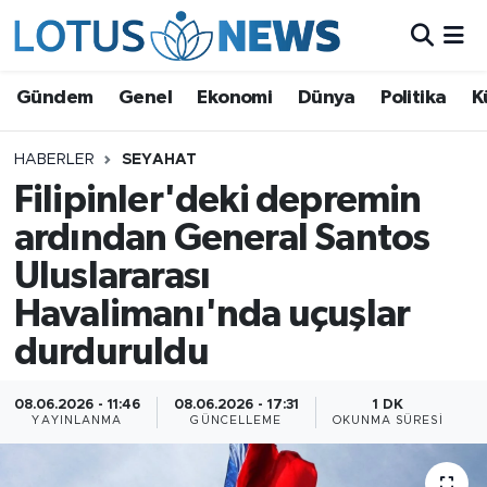
Genel
Gündem
Genel
Ekonomi
Dünya
Politika
K
Ekonomi
HABERLER
SEYAHAT
Filipinler'deki depremin
Dünya
ardından General Santos
Politika
Uluslararası
Kültür - Sanat ve Tarih
Havalimanı'nda uçuşlar
durduruldu
Yaşam
08.06.2026 - 11:46
08.06.2026 - 17:31
1 DK
Bilim ve Teknoloji
YAYINLANMA
GÜNCELLEME
OKUNMA SÜRESI
Çin Fuarları