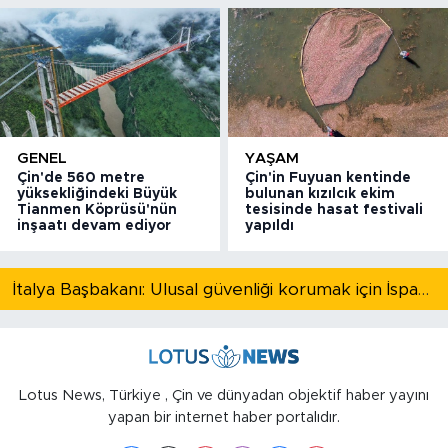
GENEL
YAŞAM
Çin'de 560 metre
Çin'in Fuyuan kentinde
yüksekliğindeki Büyük
bulunan kızılcık ekim
Tianmen Köprüsü'nün
tesisinde hasat festivali
inşaatı devam ediyor
yapıldı
İtalya Başbakanı: Ulusal güvenliği korumak için İspanya ile Schengen kapsamındaki serbest dolaşımı askıya alıyoruz
Lotus News, Türkiye , Çin ve dünyadan objektif haber yayını
yapan bir internet haber portalıdır.