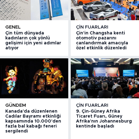
GENEL
ÇIN FUARLARI
Çin tüm dünyada
Çin'in Changsha kenti
kadınların çok yönlü
otomotiv pazarını
gelişimi için yeni adımlar
canlandırmak amacıyla
atıyor
özel etkinlik düzenledi
GÜNDEM
ÇIN FUARLARI
Kanada'da düzenlenen
9. Çin-Güney Afrika
Cadılar Bayramı etkinliği
Ticaret Fuarı, Güney
kapsamında 10.000'den
Afrika'nın Johannesburg
fazla bal kabağı feneri
kentinde başladı
sergilendi