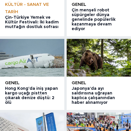
KÜLTÜR - SANAT VE
GENEL
Çin menşeli robot
TARIH
süpürgeler dünya
Çin-Türkiye Yemek ve
genelinde popülerlik
Kültür Festivali: İki kadim
kazanmaya devam
mutfağın dostluk sofrası
ediyor
GENEL
GENEL
Hong Kong'da iniş yapan
Japonya'da ayı
kargo uçağı pistten
saldırısına uğrayan
çıkarak denize düştü: 2
kaplıca çalışanından
ölü
haber alınamıyor