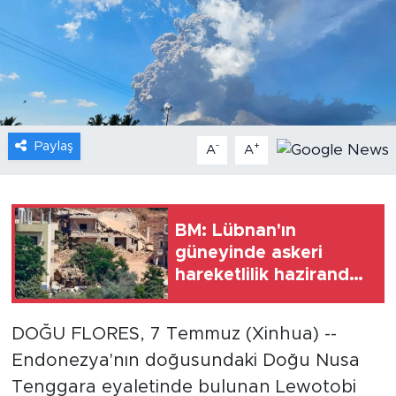
Gündem
Video
Sağlık
Paylaş
-
+
A
A
Foto Haber
Xinhua
BM: Lübnan'ın
güneyinde askeri
Xinhua Türkiye
hareketlilik hazirandan
bu yana en yoğun
Seyahat
seviyeye ulaştı
DOĞU FLORES, 7 Temmuz (Xinhua) --
Endonezya'nın doğusundaki Doğu Nusa
Tenggara eyaletinde bulunan Lewotobi