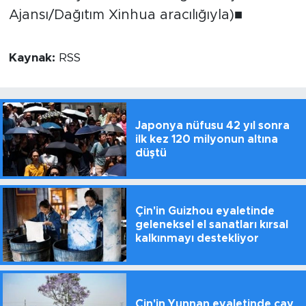
Ajansı/Dağıtım Xinhua aracılığıyla)■
Kaynak:
RSS
Japonya nüfusu 42 yıl sonra
ilk kez 120 milyonun altına
düştü
Çin'in Guizhou eyaletinde
geleneksel el sanatları kırsal
kalkınmayı destekliyor
Çin'in Yunnan eyaletinde çay