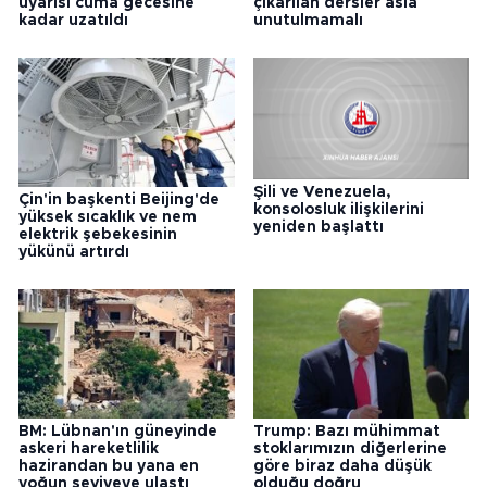
uyarısı cuma gecesine
çıkarılan dersler asla
kadar uzatıldı
unutulmamalı
Şili ve Venezuela,
Çin'in başkenti Beijing'de
konsolosluk ilişkilerini
yüksek sıcaklık ve nem
yeniden başlattı
elektrik şebekesinin
yükünü artırdı
BM: Lübnan'ın güneyinde
Trump: Bazı mühimmat
askeri hareketlilik
stoklarımızın diğerlerine
hazirandan bu yana en
göre biraz daha düşük
yoğun seviyeye ulaştı
olduğu doğru