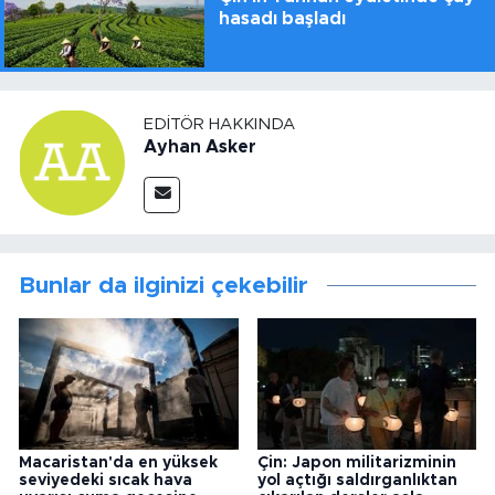
hasadı başladı
EDITÖR HAKKINDA
Ayhan Asker
Bunlar da ilginizi çekebilir
Macaristan'da en yüksek
Çin: Japon militarizminin
seviyedeki sıcak hava
yol açtığı saldırganlıktan