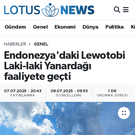
Genel
Gündem
Genel
Ekonomi
Dünya
Politika
K
Ekonomi
HABERLER
GENEL
Endonezya'daki Lewotobi
Dünya
Laki-laki Yanardağı
Politika
faaliyete geçti
Kültür - Sanat ve Tarih
07.07.2025 - 20:43
08.07.2025 - 09:53
1 DK
YAYINLANMA
GÜNCELLEME
OKUNMA SÜRESI
Yaşam
Bilim ve Teknoloji
Çin Fuarları