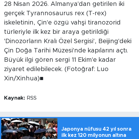
28 Nisan 2026. Almanya'dan getirilen iki
gerçek Tyrannosaurus rex (T-rex)
iskeletinin, Çin'e özgü vahşi tiranozorid
türleriyle ilk kez bir araya getirildiği
'Dinozorların Kralı Özel Sergisi', Beijing'deki
Çin Doğa Tarihi Müzesi'nde kapılarını açtı.
Büyük ilgi gören sergi 11 Ekim'e kadar
ziyaret edilebilecek. (Fotoğraf: Luo
Xin/Xinhua)■
Kaynak:
RSS
Japonya nüfusu 42 yıl sonra
ilk kez 120 milyonun altına