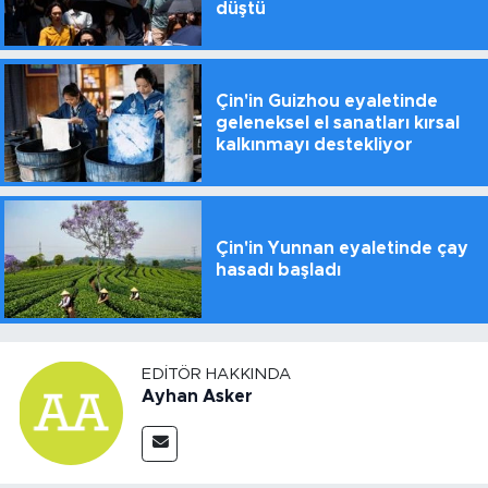
düştü
Çin'in Guizhou eyaletinde
geleneksel el sanatları kırsal
kalkınmayı destekliyor
Çin'in Yunnan eyaletinde çay
hasadı başladı
EDITÖR HAKKINDA
Ayhan Asker