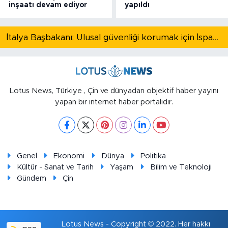
inşaatı devam ediyor
yapıldı
İtalya Başbakanı: Ulusal güvenliği korumak için İspanya ile Schengen kapsamındaki serbest dolaşımı askıya alıyoruz
Lotus News, Türkiye , Çin ve dünyadan objektif haber yayını
yapan bir internet haber portalıdır.
Genel
Ekonomi
Dünya
Politika
Kültür - Sanat ve Tarih
Yaşam
Bilim ve Teknoloji
Gündem
Çin
Lotus News - Copyright © 2022. Her hakkı