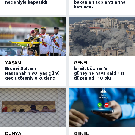
nedeniyle kapatıldı
bakanları toplantılarına
katılacak
YAŞAM
GENEL
Brunei Sultanı
İsrail, Lübnan'ın
Hassanal'ın 80. yaş günü
güneyine hava saldırısı
geçit töreniyle kutlandı
düzenledi: 10 ölü
DÜNYA
GENEL