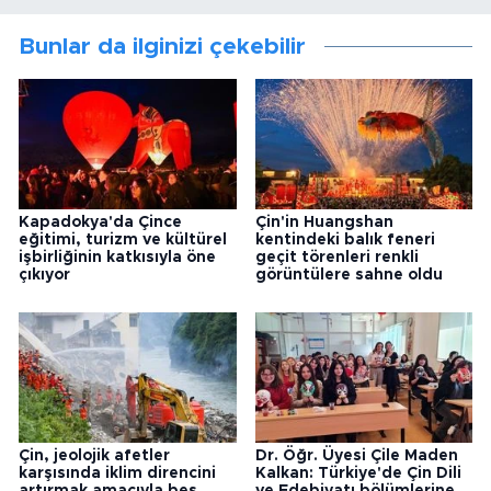
Bunlar da ilginizi çekebilir
Kapadokya'da Çince
Çin'in Huangshan
eğitimi, turizm ve kültürel
kentindeki balık feneri
işbirliğinin katkısıyla öne
geçit törenleri renkli
çıkıyor
görüntülere sahne oldu
Çin, jeolojik afetler
Dr. Öğr. Üyesi Çile Maden
karşısında iklim direncini
Kalkan: Türkiye'de Çin Dili
artırmak amacıyla beş
ve Edebiyatı bölümlerine