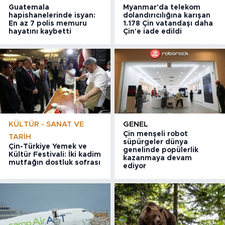
Guatemala
Myanmar'da telekom
hapishanelerinde isyan:
dolandırıcılığına karışan
En az 7 polis memuru
1.178 Çin vatandaşı daha
hayatını kaybetti
Çin'e iade edildi
KÜLTÜR - SANAT VE
GENEL
Çin menşeli robot
TARIH
süpürgeler dünya
Çin-Türkiye Yemek ve
genelinde popülerlik
Kültür Festivali: İki kadim
kazanmaya devam
mutfağın dostluk sofrası
ediyor