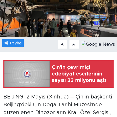
Gündem
Video
Sağlık
Paylaş
-
+
A
A
Foto Haber
Xinhua
Çin'in çevrimiçi
edebiyat eserlerinin
Xinhua Türkiye
sayısı 33 milyonu aştı
Seyahat
BEİJİNG, 2 Mayıs (Xinhua) -- Çin'in başkenti
Beijing'deki Çin Doğa Tarihi Müzesi'nde
düzenlenen Dinozorların Kralı Özel Sergisi,