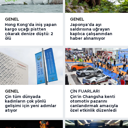
GENEL
GENEL
Hong Kong'da iniş yapan
Japonya'da ayı
kargo uçağı pistten
saldırısına uğrayan
çıkarak denize düştü: 2
kaplıca çalışanından
ölü
haber alınamıyor
GENEL
ÇIN FUARLARI
Çin tüm dünyada
Çin'in Changsha kenti
kadınların çok yönlü
otomotiv pazarını
gelişimi için yeni adımlar
canlandırmak amacıyla
atıyor
özel etkinlik düzenledi