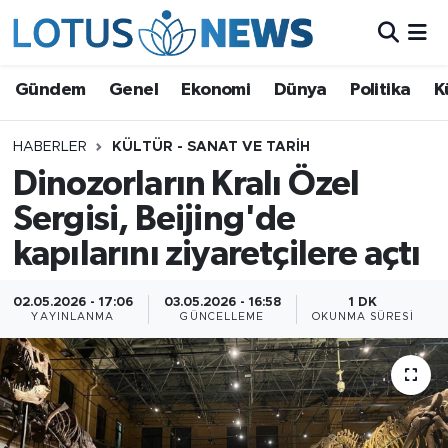
Genel
Gündem
Genel
Ekonomi
Dünya
Politika
K
Ekonomi
HABERLER
KÜLTÜR - SANAT VE TARIH
Dinozorların Kralı Özel
Dünya
Sergisi, Beijing'de
Politika
kapılarını ziyaretçilere açtı
Kültür - Sanat ve Tarih
02.05.2026 - 17:06
03.05.2026 - 16:58
1 DK
YAYINLANMA
GÜNCELLEME
OKUNMA SÜRESI
Yaşam
Bilim ve Teknoloji
Çin Fuarları