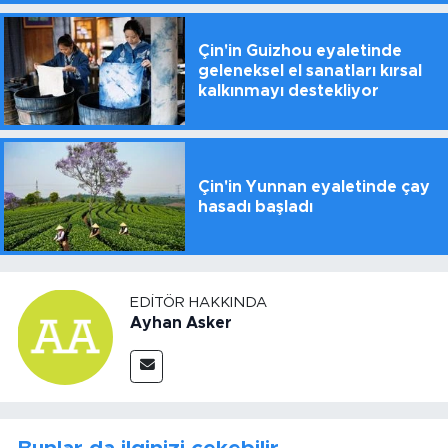
Çin'in Guizhou eyaletinde
geleneksel el sanatları kırsal
kalkınmayı destekliyor
Çin'in Yunnan eyaletinde çay
hasadı başladı
EDITÖR HAKKINDA
Ayhan Asker