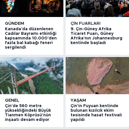
GÜNDEM
ÇIN FUARLARI
Kanada'da düzenlenen
9. Çin-Güney Afrika
Cadılar Bayramı etkinliği
Ticaret Fuarı, Güney
kapsamında 10.000'den
Afrika'nın Johannesburg
fazla bal kabağı feneri
kentinde başladı
sergilendi
GENEL
YAŞAM
Çin'de 560 metre
Çin'in Fuyuan kentinde
yüksekliğindeki Büyük
bulunan kızılcık ekim
Tianmen Köprüsü'nün
tesisinde hasat festivali
inşaatı devam ediyor
yapıldı