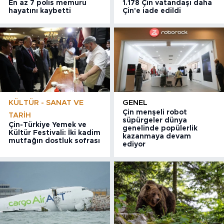
En az 7 polis memuru
1.178 Çin vatandaşı daha
hayatını kaybetti
Çin'e iade edildi
KÜLTÜR - SANAT VE
GENEL
Çin menşeli robot
TARIH
süpürgeler dünya
Çin-Türkiye Yemek ve
genelinde popülerlik
Kültür Festivali: İki kadim
kazanmaya devam
mutfağın dostluk sofrası
ediyor