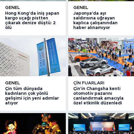
GENEL
GENEL
Hong Kong'da iniş yapan
Japonya'da ayı
kargo uçağı pistten
saldırısına uğrayan
çıkarak denize düştü: 2
kaplıca çalışanından
ölü
haber alınamıyor
GENEL
ÇIN FUARLARI
Çin tüm dünyada
Çin'in Changsha kenti
kadınların çok yönlü
otomotiv pazarını
gelişimi için yeni adımlar
canlandırmak amacıyla
atıyor
özel etkinlik düzenledi