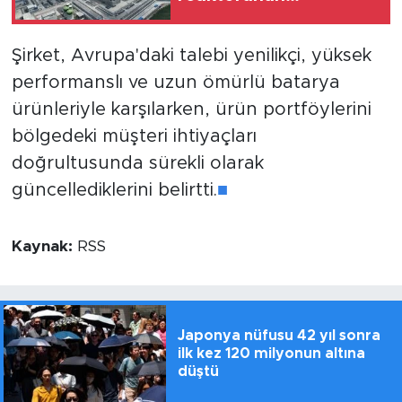
kullanıldığı yeni
nükleer ünite faaliyete
Şirket, Avrupa'daki talebi yenilikçi, yüksek
geçti
performanslı ve uzun ömürlü batarya
ürünleriyle karşılarken, ürün portföylerini
bölgedeki müşteri ihtiyaçları
doğrultusunda sürekli olarak
güncellediklerini belirtti.
■
Kaynak:
RSS
Japonya nüfusu 42 yıl sonra
ilk kez 120 milyonun altına
düştü