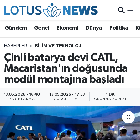
Genel
Gündem
Genel
Ekonomi
Dünya
Politika
K
Ekonomi
HABERLER
BILIM VE TEKNOLOJI
Çinli batarya devi CATL,
Dünya
Macaristan'ın doğusunda
Politika
modül montajına başladı
Kültür - Sanat ve Tarih
13.05.2026 - 16:40
13.05.2026 - 17:33
1 DK
YAYINLANMA
GÜNCELLEME
OKUNMA SÜRESI
Yaşam
Bilim ve Teknoloji
Çin Fuarları