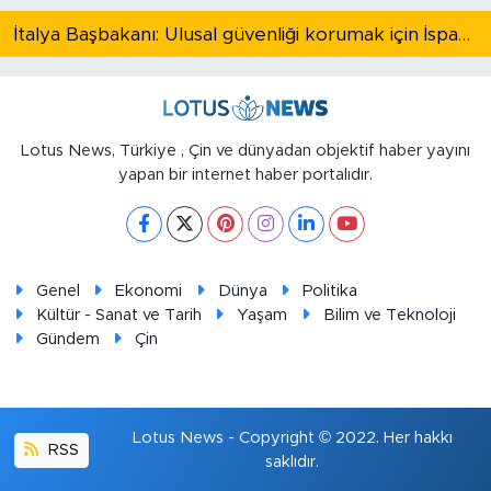
İtalya Başbakanı: Ulusal güvenliği korumak için İspanya ile Schengen kapsamındaki serbest dolaşımı askıya alıyoruz
Lotus News, Türkiye , Çin ve dünyadan objektif haber yayını
yapan bir internet haber portalıdır.
Genel
Ekonomi
Dünya
Politika
Kültür - Sanat ve Tarih
Yaşam
Bilim ve Teknoloji
Gündem
Çin
Lotus News - Copyright © 2022. Her hakkı
RSS
saklıdır.