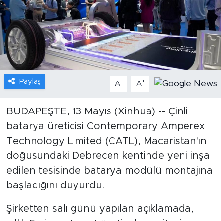
Gündem
Video
Sağlık
Paylaş
-
+
A
A
Foto Haber
BUDAPEŞTE, 13 Mayıs (Xinhua) -- Çinli
Xinhua
batarya üreticisi Contemporary Amperex
Technology Limited (CATL), Macaristan'ın
Xinhua Türkiye
doğusundaki Debrecen kentinde yeni inşa
Seyahat
edilen tesisinde batarya modülü montajına
başladığını duyurdu.
Şirketten salı günü yapılan açıklamada,