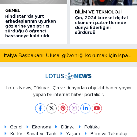
GENEL
BILIM VE TEKNOLOJI
Hindistan'da yurt
Çin, 2024 küresel dijital
arkadaşlarının uyurken
ekonomi patentlerinde
gözlerine yapıştırıcı
dünya liderliğini
sürdüğü 8 öğrenci
sürdürdü
hastaneye kaldırıldı
İtalya Başbakanı: Ulusal güvenliği korumak için İspanya ile Schengen kapsamındaki serbest dolaşımı askıya alıyoruz
Lotus News, Türkiye , Çin ve dünyadan objektif haber yayını
yapan bir internet haber portalıdır.
Genel
Ekonomi
Dünya
Politika
Kültür - Sanat ve Tarih
Yaşam
Bilim ve Teknoloji