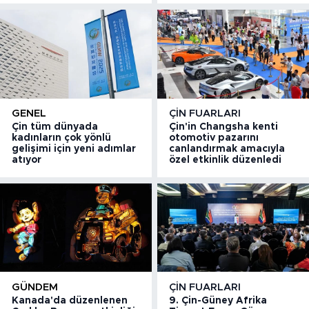
GENEL
ÇIN FUARLARI
Çin tüm dünyada
Çin'in Changsha kenti
kadınların çok yönlü
otomotiv pazarını
gelişimi için yeni adımlar
canlandırmak amacıyla
atıyor
özel etkinlik düzenledi
GÜNDEM
ÇIN FUARLARI
Kanada'da düzenlenen
9. Çin-Güney Afrika