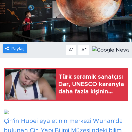
Gündem
Video
Sağlık
Paylaş
-
+
A
A
Foto Haber
Xinhua
Türk seramik sanatçısı
Dar, UNESCO kararıyla
Xinhua Türkiye
daha fazla kişinin
Jingdezhen'i
Seyahat
keşfetmesini umuyor
Çin'in Hubei eyaletinin merkezi Wuhan'da
bulunan Çin Yapı Bilimi Müzesi'ndeki bilim