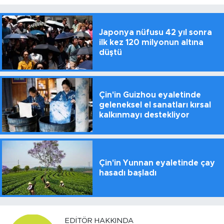
Japonya nüfusu 42 yıl sonra
ilk kez 120 milyonun altına
düştü
Çin'in Guizhou eyaletinde
geleneksel el sanatları kırsal
kalkınmayı destekliyor
Çin'in Yunnan eyaletinde çay
hasadı başladı
EDITÖR HAKKINDA