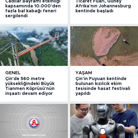
Cadılar Bayramı etkinliği
Ticaret Fuarı, Güney
kapsamında 10.000'den
Afrika'nın Johannesburg
fazla bal kabağı feneri
kentinde başladı
sergilendi
GENEL
YAŞAM
Çin'de 560 metre
Çin'in Fuyuan kentinde
yüksekliğindeki Büyük
bulunan kızılcık ekim
Tianmen Köprüsü'nün
tesisinde hasat festivali
inşaatı devam ediyor
yapıldı