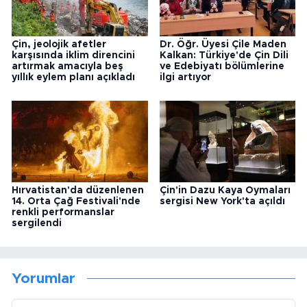
Çin, jeolojik afetler
Dr. Öğr. Üyesi Çile Maden
karşısında iklim direncini
Kalkan: Türkiye'de Çin Dili
artırmak amacıyla beş
ve Edebiyatı bölümlerine
yıllık eylem planı açıkladı
ilgi artıyor
Hırvatistan'da düzenlenen
Çin'in Dazu Kaya Oymaları
14. Orta Çağ Festivali'nde
sergisi New York'ta açıldı
renkli performanslar
sergilendi
Yorumlar