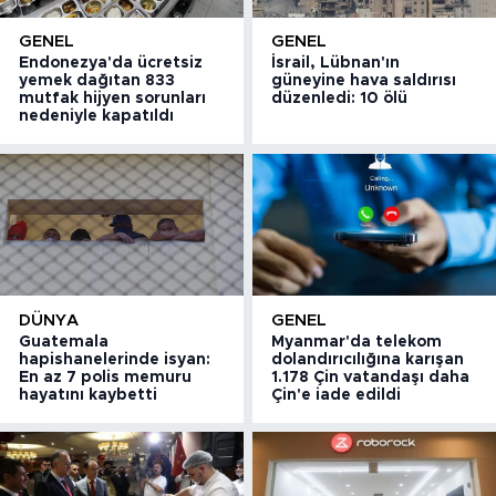
GENEL
GENEL
Endonezya'da ücretsiz
İsrail, Lübnan'ın
yemek dağıtan 833
güneyine hava saldırısı
mutfak hijyen sorunları
düzenledi: 10 ölü
nedeniyle kapatıldı
DÜNYA
GENEL
Guatemala
Myanmar'da telekom
hapishanelerinde isyan:
dolandırıcılığına karışan
En az 7 polis memuru
1.178 Çin vatandaşı daha
hayatını kaybetti
Çin'e iade edildi