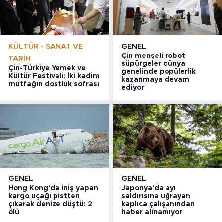
KÜLTÜR - SANAT VE
GENEL
Çin menşeli robot
TARIH
süpürgeler dünya
Çin-Türkiye Yemek ve
genelinde popülerlik
Kültür Festivali: İki kadim
kazanmaya devam
mutfağın dostluk sofrası
ediyor
GENEL
GENEL
Hong Kong'da iniş yapan
Japonya'da ayı
kargo uçağı pistten
saldırısına uğrayan
çıkarak denize düştü: 2
kaplıca çalışanından
ölü
haber alınamıyor