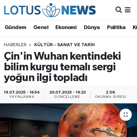
Genel
Gündem
Genel
Ekonomi
Dünya
Politika
K
Ekonomi
HABERLER
KÜLTÜR - SANAT VE TARIH
Çin'in Wuhan kentindeki
Dünya
bilim kurgu temalı sergi
Politika
yoğun ilgi topladı
Kültür - Sanat ve Tarih
19.07.2025 - 16:54
20.07.2025 - 19:23
2 DK
YAYINLANMA
GÜNCELLEME
OKUNMA SÜRESI
Yaşam
Bilim ve Teknoloji
Çin Fuarları