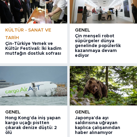
KÜLTÜR - SANAT VE
GENEL
Çin menşeli robot
TARIH
süpürgeler dünya
Çin-Türkiye Yemek ve
genelinde popülerlik
Kültür Festivali: İki kadim
kazanmaya devam
mutfağın dostluk sofrası
ediyor
GENEL
GENEL
Hong Kong'da iniş yapan
Japonya'da ayı
kargo uçağı pistten
saldırısına uğrayan
çıkarak denize düştü: 2
kaplıca çalışanından
ölü
haber alınamıyor