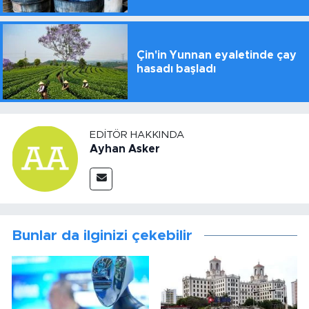
Çin'in Yunnan eyaletinde çay
hasadı başladı
EDITÖR HAKKINDA
Ayhan Asker
Bunlar da ilginizi çekebilir