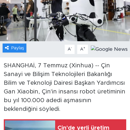
Gündem
Video
Sağlık
Paylaş
-
+
A
A
Foto Haber
SHANGHAİ, 7 Temmuz (Xinhua) -- Çin
Xinhua
Sanayi ve Bilişim Teknolojileri Bakanlığı
Bilim ve Teknoloji Dairesi Başkan Yardımcısı
Xinhua Türkiye
Gan Xiaobin, Çin'in insansı robot üretiminin
Seyahat
bu yıl 100.000 adedi aşmasının
beklendiğini söyledi.
Çin'de yerli üretim