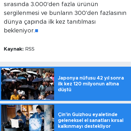
sırasında 3.000'den fazla ürünün
sergilenmesi ve bunların 300'den fazlasının
dünya çapında ilk kez tanıtılması
bekleniyor.
■
Kaynak:
RSS
Japonya nüfusu 42 yıl sonra
ilk kez 120 milyonun altına
düştü
Çin'in Guizhou eyaletinde
geleneksel el sanatları kırsal
kalkınmayı destekliyor