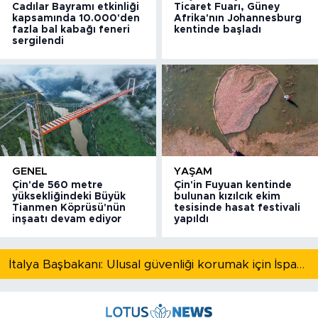
Cadılar Bayramı etkinliği
Ticaret Fuarı, Güney
kapsamında 10.000'den
Afrika'nın Johannesburg
fazla bal kabağı feneri
kentinde başladı
sergilendi
GENEL
YAŞAM
Çin'de 560 metre
Çin'in Fuyuan kentinde
yüksekliğindeki Büyük
bulunan kızılcık ekim
Tianmen Köprüsü'nün
tesisinde hasat festivali
inşaatı devam ediyor
yapıldı
İtalya Başbakanı: Ulusal güvenliği korumak için İspanya ile Schengen kapsamındaki serbest dolaşımı askıya alıyoruz