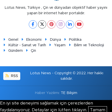
Lotus News, Türkiye , Çin ve dünyadan objektif haber yayını
yapan bir internet haber portalıdır.
Genel
Ekonomi
Dünya
Politika
Kültür - Sanat ve Tarih
Yaşam
Bilim ve Teknoloji
Gündem
Çin
Lotus News - Copyright © 2022. Her hakkı
RSS
saklıdır.
Haber Yazılımı:
TE Bilişim
En iyi site deneyimi sağlamak için çerezlerden
faydalanıyoruz. Detaylar için lütfen tıklayın.
Tamam