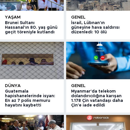
YAŞAM
GENEL
Brunei Sultanı
İsrail, Lübnan'ın
Hassanal'ın 80. yaş günü
güneyine hava saldırısı
geçit töreniyle kutlandı
düzenledi: 10 ölü
DÜNYA
GENEL
Guatemala
Myanmar'da telekom
hapishanelerinde isyan:
dolandırıcılığına karışan
En az 7 polis memuru
1.178 Çin vatandaşı daha
hayatını kaybetti
Çin'e iade edildi