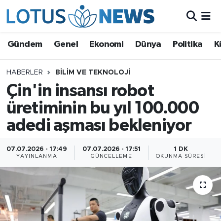
Genel
Gündem
Genel
Ekonomi
Dünya
Politika
K
Ekonomi
HABERLER
BILIM VE TEKNOLOJI
Çin'in insansı robot
Dünya
üretiminin bu yıl 100.000
Politika
adedi aşması bekleniyor
Kültür - Sanat ve Tarih
07.07.2026 - 17:49
07.07.2026 - 17:51
1 DK
YAYINLANMA
GÜNCELLEME
OKUNMA SÜRESI
Yaşam
Bilim ve Teknoloji
Çin Fuarları