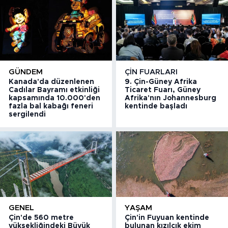
GÜNDEM
ÇIN FUARLARI
Kanada'da düzenlenen
9. Çin-Güney Afrika
Cadılar Bayramı etkinliği
Ticaret Fuarı, Güney
kapsamında 10.000'den
Afrika'nın Johannesburg
fazla bal kabağı feneri
kentinde başladı
sergilendi
GENEL
YAŞAM
Çin'de 560 metre
Çin'in Fuyuan kentinde
yüksekliğindeki Büyük
bulunan kızılcık ekim