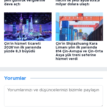
yeni gümrük vergilerine
hacmi ilk yedi ayda 659,6
dava açtı
milyar dolara ulaştı
Çin'in hizmet ticareti
Çin'in Shijiazhuang Kara
2026'nın ilk yarısında
Limanı yılın ilk yarısında
yüzde 8,3 büyüdü
814 Çin-Avrupa ve Çin-Orta
Asya yük treni seferine
hizmet verdi
Yorumlar