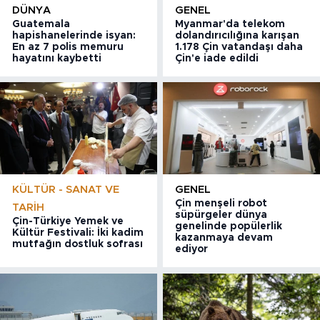
DÜNYA
GENEL
Guatemala
Myanmar'da telekom
hapishanelerinde isyan:
dolandırıcılığına karışan
En az 7 polis memuru
1.178 Çin vatandaşı daha
hayatını kaybetti
Çin'e iade edildi
KÜLTÜR - SANAT VE
GENEL
Çin menşeli robot
TARIH
süpürgeler dünya
Çin-Türkiye Yemek ve
genelinde popülerlik
Kültür Festivali: İki kadim
kazanmaya devam
mutfağın dostluk sofrası
ediyor