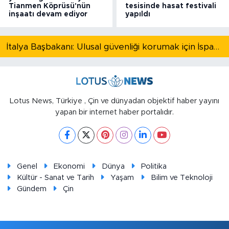
Tianmen Köprüsü'nün
tesisinde hasat festivali
inşaatı devam ediyor
yapıldı
İtalya Başbakanı: Ulusal güvenliği korumak için İspanya ile Schengen kapsamındaki serbest dolaşımı askıya alıyoruz
Lotus News, Türkiye , Çin ve dünyadan objektif haber yayını
yapan bir internet haber portalıdır.
Genel
Ekonomi
Dünya
Politika
Kültür - Sanat ve Tarih
Yaşam
Bilim ve Teknoloji
Gündem
Çin