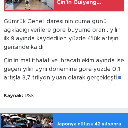
Çin'in Guiyang
kentinde düzenlendi
Gümrük Genel İdaresi'nin cuma günü
açıkladığı verilere göre büyüme oranı, yılın
ilk 9 ayında kaydedilen yüzde 4'lük artışın
gerisinde kaldı.
Çin'in mal ithalat ve ihracatı ekim ayında ise
geçen yılın aynı dönemine göre yüzde 0,1
artışla 3,7 trilyon yuan olarak gerçekleşti.
■
Kaynak:
RSS
Japonya nüfusu 42 yıl sonra