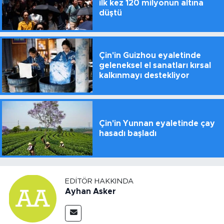
ilk kez 120 milyonun altına
düştü
Çin'in Guizhou eyaletinde
geleneksel el sanatları kırsal
kalkınmayı destekliyor
Çin'in Yunnan eyaletinde çay
hasadı başladı
EDITÖR HAKKINDA
Ayhan Asker