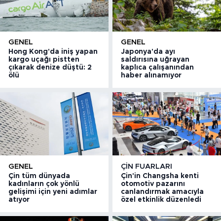
GENEL
GENEL
Hong Kong'da iniş yapan
Japonya'da ayı
kargo uçağı pistten
saldırısına uğrayan
çıkarak denize düştü: 2
kaplıca çalışanından
ölü
haber alınamıyor
GENEL
ÇIN FUARLARI
Çin tüm dünyada
Çin'in Changsha kenti
kadınların çok yönlü
otomotiv pazarını
gelişimi için yeni adımlar
canlandırmak amacıyla
atıyor
özel etkinlik düzenledi