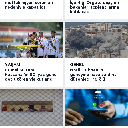
mutfak hijyen sorunları
İşbirliği Örgütü dışişleri
nedeniyle kapatıldı
bakanları toplantılarına
katılacak
YAŞAM
GENEL
Brunei Sultanı
İsrail, Lübnan'ın
Hassanal'ın 80. yaş günü
güneyine hava saldırısı
geçit töreniyle kutlandı
düzenledi: 10 ölü