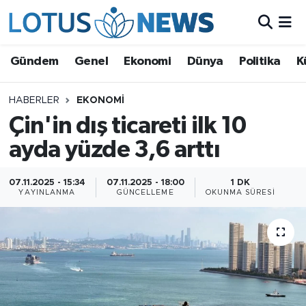
Genel
Gündem
Genel
Ekonomi
Dünya
Politika
K
Ekonomi
HABERLER
EKONOMI
Çin'in dış ticareti ilk 10
Dünya
ayda yüzde 3,6 arttı
Politika
07.11.2025 - 15:34
07.11.2025 - 18:00
1 DK
Kültür - Sanat ve Tarih
YAYINLANMA
GÜNCELLEME
OKUNMA SÜRESI
Yaşam
Bilim ve Teknoloji
Çin Fuarları