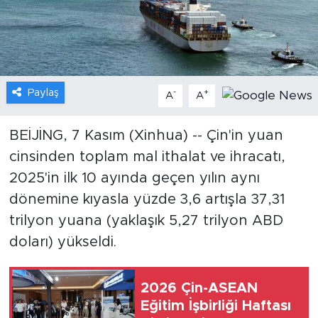
Gündem
Video
Paylaş
-
+
A
A
Sağlık
Foto Haber
BEİJİNG, 7 Kasım (Xinhua) -- Çin'in yuan
cinsinden toplam mal ithalat ve ihracatı,
Xinhua
2025'in ilk 10 ayında geçen yılın aynı
dönemine kıyasla yüzde 3,6 artışla 37,31
Xinhua Türkiye
trilyon yuana (yaklaşık 5,27 trilyon ABD
doları) yükseldi.
Seyahat
2026 Çin-ASEAN
Eğitim İşbirliği Haftası