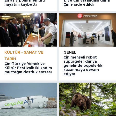
En az 7 polis memuru
1.178 Çin vatandaşı daha
hayatını kaybetti
Çin'e iade edildi
KÜLTÜR - SANAT VE
GENEL
Çin menşeli robot
TARIH
süpürgeler dünya
Çin-Türkiye Yemek ve
genelinde popülerlik
Kültür Festivali: İki kadim
kazanmaya devam
mutfağın dostluk sofrası
ediyor