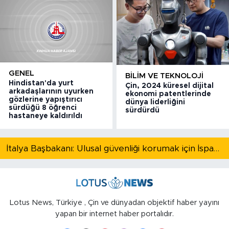
GENEL
BILIM VE TEKNOLOJI
Hindistan'da yurt
Çin, 2024 küresel dijital
arkadaşlarının uyurken
ekonomi patentlerinde
gözlerine yapıştırıcı
dünya liderliğini
sürdüğü 8 öğrenci
sürdürdü
hastaneye kaldırıldı
İtalya Başbakanı: Ulusal güvenliği korumak için İspanya ile Schengen kapsamındaki serbest dolaşımı askıya alıyoruz
Lotus News, Türkiye , Çin ve dünyadan objektif haber yayını
yapan bir internet haber portalıdır.