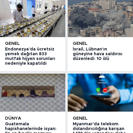
GENEL
GENEL
Endonezya'da ücretsiz
İsrail, Lübnan'ın
yemek dağıtan 833
güneyine hava saldırısı
mutfak hijyen sorunları
düzenledi: 10 ölü
nedeniyle kapatıldı
DÜNYA
GENEL
Guatemala
Myanmar'da telekom
hapishanelerinde isyan:
dolandırıcılığına karışan