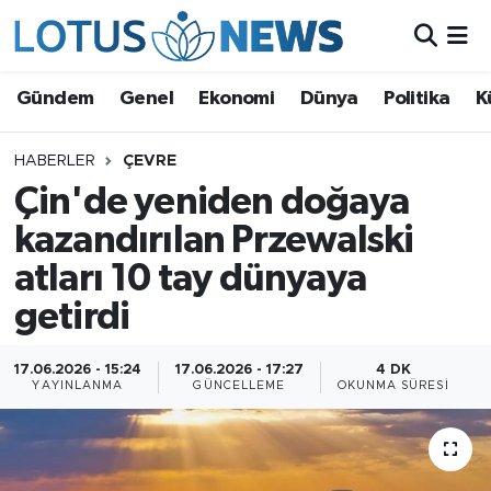
Genel
Gündem
Genel
Ekonomi
Dünya
Politika
K
Ekonomi
HABERLER
ÇEVRE
Çin'de yeniden doğaya
Dünya
kazandırılan Przewalski
Politika
atları 10 tay dünyaya
Kültür - Sanat ve Tarih
getirdi
Yaşam
17.06.2026 - 15:24
17.06.2026 - 17:27
4 DK
YAYINLANMA
GÜNCELLEME
OKUNMA SÜRESI
Bilim ve Teknoloji
Çin Fuarları