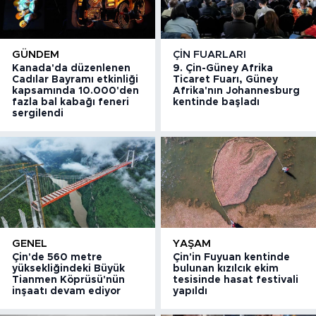
GÜNDEM
ÇIN FUARLARI
Kanada'da düzenlenen
9. Çin-Güney Afrika
Cadılar Bayramı etkinliği
Ticaret Fuarı, Güney
kapsamında 10.000'den
Afrika'nın Johannesburg
fazla bal kabağı feneri
kentinde başladı
sergilendi
GENEL
YAŞAM
Çin'de 560 metre
Çin'in Fuyuan kentinde
yüksekliğindeki Büyük
bulunan kızılcık ekim
Tianmen Köprüsü'nün
tesisinde hasat festivali
inşaatı devam ediyor
yapıldı