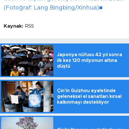
(Fotoğraf: Lang Bingbing/Xinhua)■
Kaynak:
RSS
Japonya nüfusu 42 yıl sonra
ilk kez 120 milyonun altına
düştü
Çin'in Guizhou eyaletinde
geleneksel el sanatları kırsal
kalkınmayı destekliyor