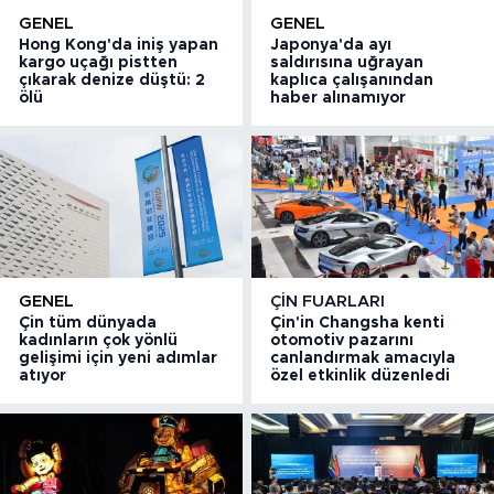
GENEL
GENEL
Hong Kong'da iniş yapan
Japonya'da ayı
kargo uçağı pistten
saldırısına uğrayan
çıkarak denize düştü: 2
kaplıca çalışanından
ölü
haber alınamıyor
GENEL
ÇIN FUARLARI
Çin tüm dünyada
Çin'in Changsha kenti
kadınların çok yönlü
otomotiv pazarını
gelişimi için yeni adımlar
canlandırmak amacıyla
atıyor
özel etkinlik düzenledi