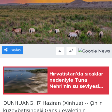
Gündem
Video
Sağlık
Foto Haber
Paylaş
-
+
A
A
Xinhua
Xinhua Türkiye
Hırvatistan'da sıcaklar
nedeniyle Tuna
Seyahat
Nehri'nin su seviyesi
düştü
DUNHUANG, 17 Haziran (Xinhua) -- Çin'in
kuzeybatısındaki Gansu eyaletinin