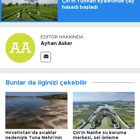
Çin'in Yunnan eyaletinde çay
hasadı başladı
EDITÖR HAKKINDA
Ayhan Asker
Bunlar da ilginizi çekebilir
Hırvatistan'da sıcaklar
Çin'in Nanhe su koruma
nedeniyle Tuna Nehri'nin
merkezi, sel önleme