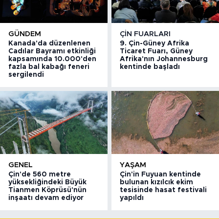
GÜNDEM
ÇIN FUARLARI
Kanada'da düzenlenen
9. Çin-Güney Afrika
Cadılar Bayramı etkinliği
Ticaret Fuarı, Güney
kapsamında 10.000'den
Afrika'nın Johannesburg
fazla bal kabağı feneri
kentinde başladı
sergilendi
GENEL
YAŞAM
Çin'de 560 metre
Çin'in Fuyuan kentinde
yüksekliğindeki Büyük
bulunan kızılcık ekim
Tianmen Köprüsü'nün
tesisinde hasat festivali
inşaatı devam ediyor
yapıldı