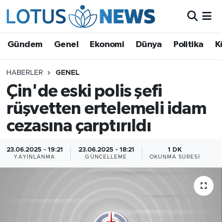
Genel
Gündem
Genel
Ekonomi
Dünya
Politika
K
Ekonomi
HABERLER
GENEL
Çin'de eski polis şefi
Dünya
rüşvetten ertelemeli idam
Politika
cezasına çarptırıldı
Kültür - Sanat ve Tarih
23.06.2025 - 19:21
23.06.2025 - 18:21
1 DK
YAYINLANMA
GÜNCELLEME
OKUNMA SÜRESI
Yaşam
Bilim ve Teknoloji
Çin Fuarları