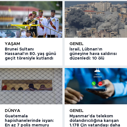
YAŞAM
GENEL
Brunei Sultanı
İsrail, Lübnan'ın
Hassanal'ın 80. yaş günü
güneyine hava saldırısı
geçit töreniyle kutlandı
düzenledi: 10 ölü
DÜNYA
GENEL
Guatemala
Myanmar'da telekom
hapishanelerinde isyan:
dolandırıcılığına karışan
En az 7 polis memuru
1.178 Çin vatandaşı daha