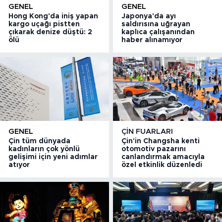
GENEL
GENEL
Hong Kong'da iniş yapan
Japonya'da ayı
kargo uçağı pistten
saldırısına uğrayan
çıkarak denize düştü: 2
kaplıca çalışanından
ölü
haber alınamıyor
GENEL
ÇIN FUARLARI
Çin tüm dünyada
Çin'in Changsha kenti
kadınların çok yönlü
otomotiv pazarını
gelişimi için yeni adımlar
canlandırmak amacıyla
atıyor
özel etkinlik düzenledi