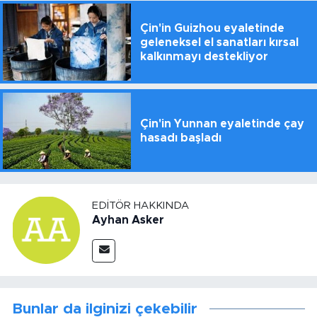
Çin'in Guizhou eyaletinde
geleneksel el sanatları kırsal
kalkınmayı destekliyor
Çin'in Yunnan eyaletinde çay
hasadı başladı
EDITÖR HAKKINDA
Ayhan Asker
Bunlar da ilginizi çekebilir