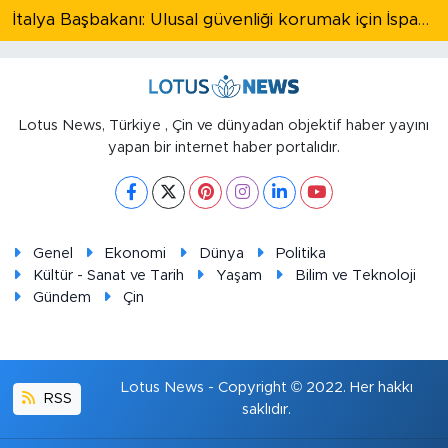
İtalya Başbakanı: Ulusal güvenliği korumak için İspanya ile Schengen kapsamındaki serbest dolaşımı askıya alıyoruz
Lotus News, Türkiye , Çin ve dünyadan objektif haber yayını
yapan bir internet haber portalıdır.
Genel
Ekonomi
Dünya
Politika
Kültür - Sanat ve Tarih
Yaşam
Bilim ve Teknoloji
Gündem
Çin
Lotus News - Copyright © 2022. Her hakkı
RSS
saklıdır.