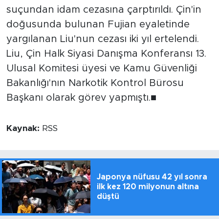
suçundan idam cezasına çarptırıldı. Çin'in
doğusunda bulunan Fujian eyaletinde
yargılanan Liu'nun cezası iki yıl ertelendi.
Liu, Çin Halk Siyasi Danışma Konferansı 13.
Ulusal Komitesi üyesi ve Kamu Güvenliği
Bakanlığı'nın Narkotik Kontrol Bürosu
Başkanı olarak görev yapmıştı.■
Kaynak:
RSS
Japonya nüfusu 42 yıl sonra
ilk kez 120 milyonun altına
düştü