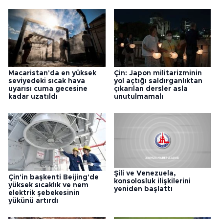
Macaristan'da en yüksek
Çin: Japon militarizminin
seviyedeki sıcak hava
yol açtığı saldırganlıktan
uyarısı cuma gecesine
çıkarılan dersler asla
kadar uzatıldı
unutulmamalı
Şili ve Venezuela,
Çin'in başkenti Beijing'de
konsolosluk ilişkilerini
yüksek sıcaklık ve nem
yeniden başlattı
elektrik şebekesinin
yükünü artırdı