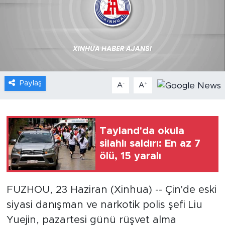
Gündem
Video
Sağlık
Paylaş
-
+
A
A
Foto Haber
Xinhua
Tayland'da okula
silahlı saldırı: En az 7
Xinhua Türkiye
ölü, 15 yaralı
Seyahat
FUZHOU, 23 Haziran (Xinhua) -- Çin'de eski
siyasi danışman ve narkotik polis şefi Liu
Yuejin, pazartesi günü rüşvet alma